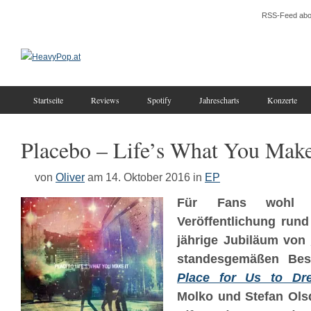
RSS-Feed abo
Startseite
Reviews
Spotify
Jahrescharts
Konzerte
Placebo – Life’s What You Make
von
Oliver
am 14. Oktober 2016
in
EP
Für Fans wohl di
Veröffentlichung rund
jährige Jubiläum von
standesgemäßen Bes
Place for Us to Dr
Molko und Stefan Olsd