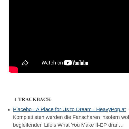
1 TRACKBACK
Placebo - A Place for Us to Dream - HeavyPop.at
-
Komplettisten werden die Fanscharen insofern woh
begleitenden Life’s What You Make It-EP dran…