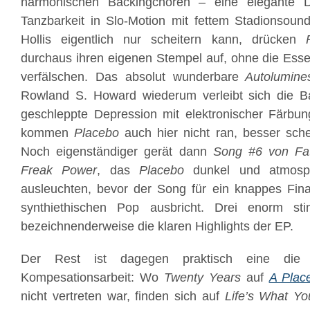
harmonischen Backingchören – eine elegante D
Tanzbarkeit in Slo-Motion mit fettem Stadionsou
Hollis eigentlich nur scheitern kann, drücken
durchaus ihren eigenen Stempel auf, ohne die Ess
verfälschen. Das absolut wunderbare
Autolumine
Rowland S. Howard wiederum verleibt sich die B
geschleppte Depression mit elektronischer Färbu
kommen
Placebo
auch hier nicht ran, besser sch
Noch eigenständiger gerät dann
Song #6 von Fa
Freak Power
, das
Placebo
dunkel und atmosph
ausleuchten, bevor der Song für ein knappes Fin
synthiethischen Pop ausbricht. Drei enorm s
bezeichnenderweise die klaren Highlights der EP.
Der Rest ist dagegen praktisch eine die Sp
Kompesationsarbeit: Wo
Twenty Years
auf
A Plac
nicht vertreten war, finden sich auf
Life’s What Yo