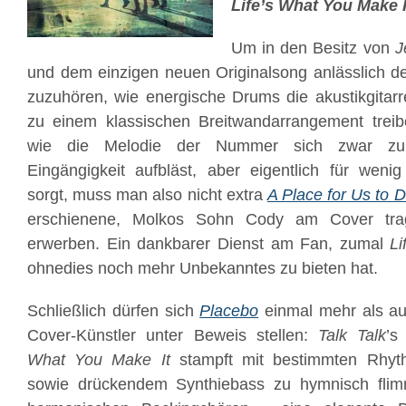
Life’s What You Make I
Um in den Besitz von
J
und dem einzigen neuen Originalsong anlässlich der
zuzuhören, wie energische Drums die akustikgit
zu einem klassischen Breitwandarrangement treibe
wie die Melodie der Nummer sich zwar zu e
Eingängigkeit aufbläst, aber eigentlich für weni
sorgt, muss man also nicht extra
A Place for Us to 
erschienene, Molkos Sohn Cody am Cover trag
erwerben. Ein dankbarer Dienst am Fan, zumal
Li
ohnedies noch mehr Unbekanntes zu bieten hat.
Schließlich dürfen sich
Placebo
einmal mehr als auß
Cover-Künstler unter Beweis stellen:
Talk Talk
’s
What You Make It
stampft mit bestimmten Rhyth
sowie drückendem Synthiebass zu hymnisch flim