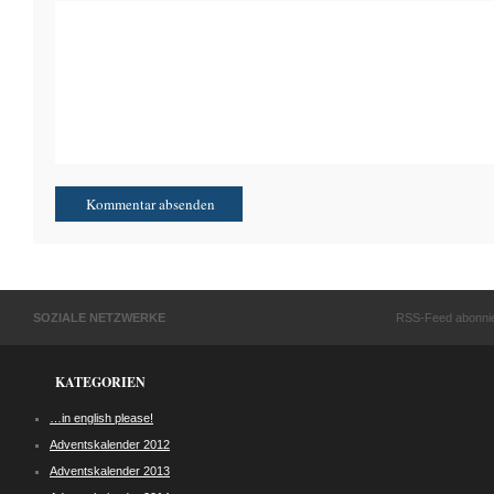
SOZIALE NETZWERKE
RSS-Feed abonni
KATEGORIEN
…in english please!
Adventskalender 2012
Adventskalender 2013