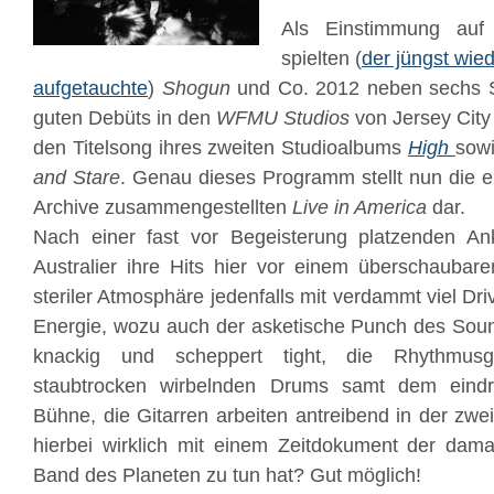
Als Einstimmung auf
spielten (
der jüngst wie
aufgetauchte
)
Shogun
und Co. 2012 neben sechs S
guten Debüts in den
WFMU
Studios
von Jersey City
den Titelsong ihres zweiten Studioalbums
High
sow
and Stare
. Genau dieses Programm stellt nun die e
Archive zusammengestellten
Live in America
dar.
Nach einer fast vor Begeisterung platzenden An
Australier ihre Hits hier vor einem überschaubar
steriler Atmosphäre jedenfalls mit verdammt viel D
Energie, wozu auch der asketische Punch des Sounds
knackig und scheppert tight, die Rhythmusg
staubtrocken wirbelnden Drums samt dem eindr
Bühne, die Gitarren arbeiten antreibend in der zw
hierbei wirklich mit einem Zeitdokument der dama
Band des Planeten zu tun hat? Gut möglich!