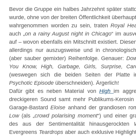
Bevor die Gruppe ein halbes Jahrzehnt später stattde
wurde, ohne von der breiten Öffentlichkeit überhaup
wahrgenommen worden zu sein, traten
Royal He
auch „
on a rainy August night in Chicago
“ im ausv
auf – wovon ebenfalls ein Mitschnitt existiert. Diesen
allerdings nur auszugsweise und in chronologisch
(aber sauber gemixter) Reihenfolge. Genauer:
Dow
You Know, High, Garbage, Girls, Surprise, Caro
(weswegen sich die beiden Seiten der Platte i
Psychotic Episode
überschneiden). Ärgerlich!
Dafür gibt es neben Material von
High
im aggre
dreckigeren Sound samt mehr Publikums-Kerosin
Garage-Bastard
Eloise
anhand der grandiosen rom
Low
(als „
crowd polarising moment
“) und einer gr
des aus der Sentimentalität hinausgerockten
Evergreens
Teardrops
aber auch exklusive Highlig