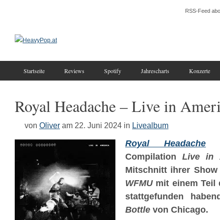
RSS-Feed abo
Startseite
Reviews
Spotify
Jahrescharts
Konzerte
Royal Headache – Live in Amer
von
Oliver
am 22. Juni 2024
in
Livealbum
Royal Headache
bü
Compilation
Live in
Mitschnitt ihrer Show
WFMU
mit einem Teil 
stattgefunden habe
Bottle
von Chicago.