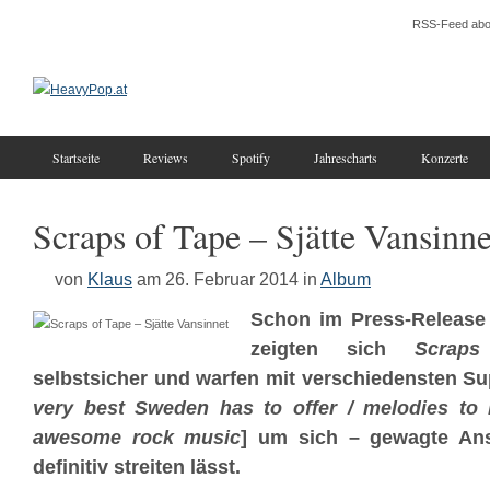
RSS-Feed abo
Startseite
Reviews
Spotify
Jahrescharts
Konzerte
Scraps of Tape – Sjätte Vansinne
von
Klaus
am 26. Februar 2014
in
Album
Schon im Press-Release
zeigten sich
Scrap
selbstsicher und warfen mit verschiedensten Sup
very best Sweden has to offer / melodies to ki
awesome rock music
] um sich – gewagte Ans
definitiv streiten lässt.