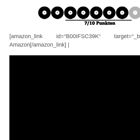
[amazon_link id=“B00IFSC39K“ target=
Amazon[/amazon_link] |