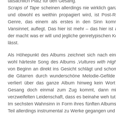
tatsächlich Platz für den Gesang.
Scraps of Tape
scheinen allerdings nie wirklich ganz
und obwohl es weithin propagiert wird, ist Post-Ro
Genre, das einem als erstes in den Sinn kom
Vansinnet
‚ auflegt. Das hier ist mehr – das hier ist 
der macht was er will und jegliche genretypischen 
lässt.
Als Höhepunkt des Albums zeichnet sich nach ei
wohl härteste Song des Albums ‚
Vultures with Hig
von Beginn an direkt ins Gesicht schlägt und sch
die Gitarren durch wunderschöne Melodie-Gefild
verliert über das ganze Album hinweg kein Wor
Gesang doch einmal zum Zug kommt, dann mit 
verzweifelten Leidenschaft, dass es beinahe weh tut
Im sechsten Wahnsinn in Form ihres fünften Album
Teil allerdings instrumental zu Werke gegangen und 