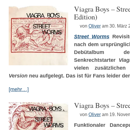
Viagra Boys – Str
Edition)
von
Oliver
am 30. März 
Street Worms
Revisit
nach dem ursprünglic
Debütalbum de
Senkrechtstarter
Via
vielen zusätzlich
Version
neu aufgelegt. Das ist für Fans leider de
[mehr…]
Viagra Boys – Str
von
Oliver
am 19. Nove
Funktionaler Dance