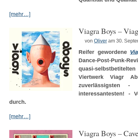
[mehr…]
Viagra Boys – Via
von
Oliver
am 30. Sept
Reifer gewordene
Vi
Dance-Post-Punk-Re
quasi-selbstbetitelten
Viertwerk Viagr A
zuverlässigsten - b
interessantesten! - V
durch.
[mehr…]
Viagra Boys – Cav