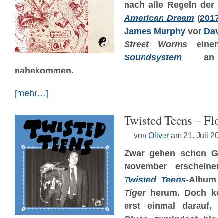
nach alle Regeln der
American Dream
(
201
James Murphy
vor
Da
Street Worms
eine
Soundsystem
an
nahekommen.
[mehr…]
Twisted Teens – Fl
von
Oliver
am 21. Juli 2
Zwar gehen schon Ge
November erscheinen
Twisted Teens
-Albu
Tiger
herum. Doch ko
erst einmal darauf