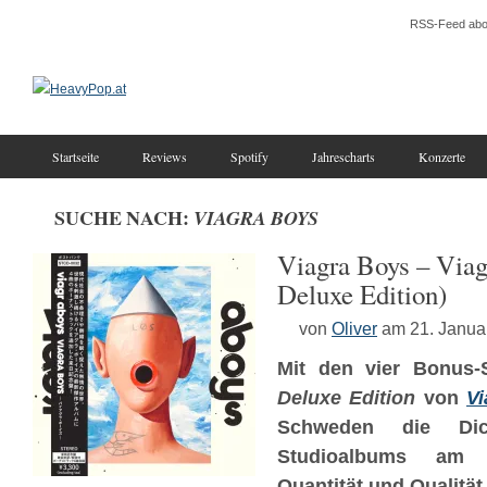
RSS-Feed abo
Startseite
Reviews
Spotify
Jahrescharts
Konzerte
SUCHE NACH:
VIAGRA BOYS
Viagra Boys – Viag
Deluxe Edition)
von
Oliver
am 21. Janua
Mit den vier Bonus
Deluxe Edition
von
V
Schweden die Dic
Studioalbums am 
Quantität und Qualität