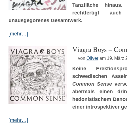
Tanzfläche hinaus.
rechtfertigt auch
unausgegorenes Gesamtwerk.
[mehr…]
Viagra Boys – Co
von
Oliver
am 19. März 
Keine Erektions
schwedischen Asse
Common Sense
versc
abermals einen dri
hedonistischem Dancep
einer introspektiver g
[mehr…]