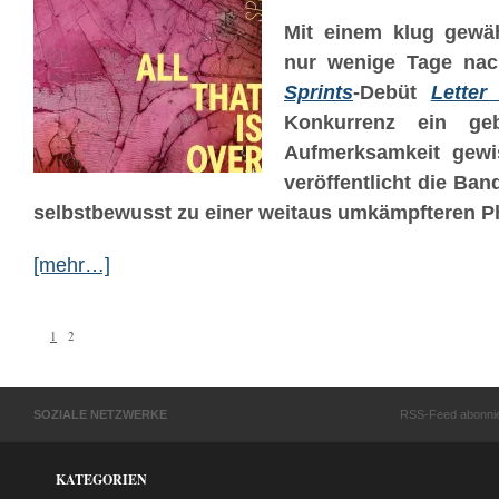
Mit einem klug gewäh
nur wenige Tage nac
Sprints
-Debüt
Letter
Konkurrenz ein g
Aufmerksamkeit gew
veröffentlicht die Ba
selbstbewusst zu einer weitaus umkämpfteren P
[mehr…]
1
2
SOZIALE NETZWERKE
RSS-Feed abonni
KATEGORIEN