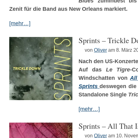
Blues
zumindest bis
Zenit für die Band aus New Orleans markiert.
[mehr…]
Sprints – Trickle 
von
Oliver
am 8. März 2
Nach den US-Konzerten
Auf das
Le Tigre
-C
Windschatten von
Al
Sprints
deswegen die 
Standalone Single
Tri
[mehr…]
Sprints – All That 
von
Oliver
am 10. Nove