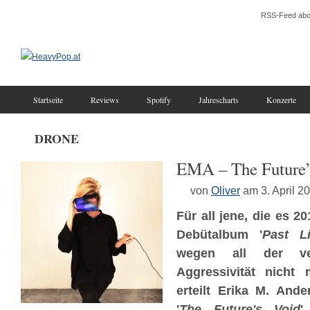
RSS-Feed abo
Startseite
Reviews
Spotify
Jahrescharts
Konzerte
DRONE
EMA – The Future’
von
Oliver
am 3. April 2
Für all jene, die es 20
Debütalbum '
Past Li
wegen all der ve
Aggressivität nicht
erteilt Erika M. Ande
'
The Future's Void
'