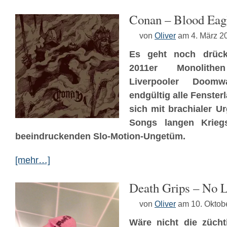
Conan – Blood Eag
von
Oliver
am 4. März 2
Es geht noch drück
2011er Monolith
Liverpooler Doom
endgültig alle Fenster
sich mit brachialer U
Songs langen Krieg
beeindruckenden Slo-Motion-Ungetüm.
[mehr…]
Death Grips – No 
von
Oliver
am 10. Oktob
Wäre nicht die züchti