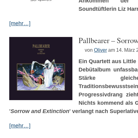
Ankommen der 
Soundtüftlerin Liz Harr
[mehr…]
Pallbearer – Sorrow
von
Oliver
am 14. März 
Ein Quartett aus Little
Debütalbum unfassba
Stärke gleic
Traditionsbe
Progressivdrang zie
Nichts kommend als G
'
Sorrow and Extinction
' verlangt nach Superlativ
[mehr…]