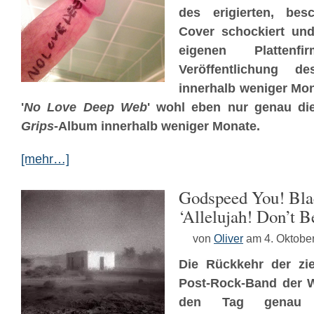
des erigierten, bes
Cover schockiert und
eigenen Platten
Veröffentlichung d
innerhalb weniger Mo
'
No Love Deep Web
' wohl eben nur genau di
Grips
-Album innerhalb weniger Monate.
[mehr…]
Godspeed You! Bla
‘Allelujah! Don’t 
von
Oliver
am 4. Oktobe
Die Rückkehr der zie
Post-Rock-Band der W
den Tag genau