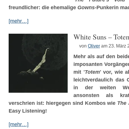
freundlicher: die ehemalige
Gowns
-Punkerin mac
[mehr…]
White Suns – Tote
von
Oliver
am 23. März 
Mehr als auf den beid
imposanten Vorgänge
mit '
Totem
' vor, wie a
leichtverdaulich das 
in der weiten We
ansonsten als krat
verschrien ist: hiergegen sind Kombos wie
The 
Easy Listening!
[mehr…]