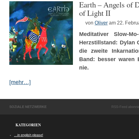
Earth – Angels of
of Light II
von
Oliver
am 22. Febru
Meditativer Slow-M
Herzstillstand: Dylan 
die zweite Inkarnati
Band: besser waren E
nie.
[mehr…]
SOZIALE NETZWERKE
RSS-Feed abonni
KATEGORIEN
…in english please!