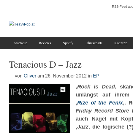
RSS-Feed abo
Startseite
Reviews
Spotify
Jahrescharts
Konzerte
Tenacious D – Jazz
von
Oliver
am 26. November 2012
in
EP
‚
Rock is Dead
‚ skan
unlängst auf ihrem 
‚
Rize of the Fenix
‚. 
Friday Record Store
auch Nägel mit Köpf
‚
Jazz
‚ die logische (