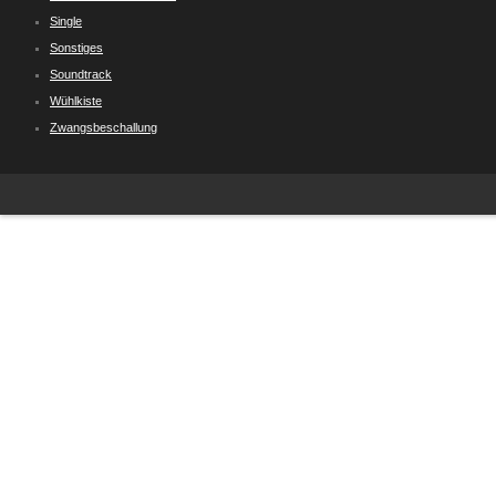
Single
Sonstiges
Soundtrack
Wühlkiste
Zwangsbeschallung