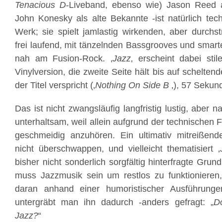
Tenacious D
-Liveband, ebenso wie) Jason Reed 
John Konesky als alte Bekannte -ist natürlich te
Werk; sie spielt jamlastig wirkenden, aber durchst
frei laufend, mit tänzelnden Bassgrooves und smart
nah am Fusion-Rock. ‚
Jazz
‚ erscheint dabei stil
Vinylversion, die zweite Seite hält bis auf schelt
der Titel verspricht (‚
Nothing On Side B
‚), 57 Sekun
Das ist nicht zwangsläufig langfristig lustig, aber 
unterhaltsam, weil allein aufgrund der technischen 
geschmeidig anzuhören. Ein ultimativ mitreißend
nicht überschwappen, und vielleicht thematisiert ‚
bisher nicht sonderlich sorgfältig hinterfragte Grun
muss Jazzmusik sein um restlos zu funktionier
daran anhand einer humoristischer Ausführunge
untergräbt man ihn dadurch -anders gefragt: „
D
Jazz?
“