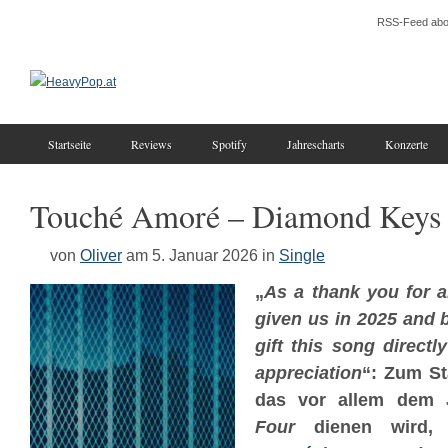
RSS-Feed abo
Startseite
Reviews
Spotify
Jahrescharts
Konzerte
Touché Amoré – Diamond Keys
von
Oliver
am 5. Januar 2026
in
Single
„
As a thank you for a
given us in 2025 and 
gift this song directl
appreciation
“: Zum St
das vor allem dem
Four
dienen wird,