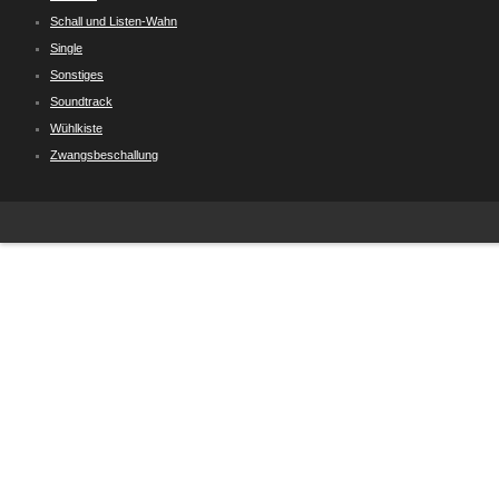
Schall und Listen-Wahn
Single
Sonstiges
Soundtrack
Wühlkiste
Zwangsbeschallung