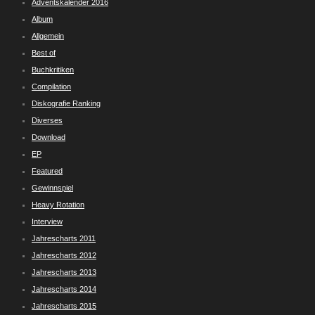
Adventskalender 2016
Album
Allgemein
Best of
Buchkritiken
Compilation
Diskografie Ranking
Diverses
Download
EP
Featured
Gewinnspiel
Heavy Rotation
Interview
Jahrescharts 2011
Jahrescharts 2012
Jahrescharts 2013
Jahrescharts 2014
Jahrescharts 2015