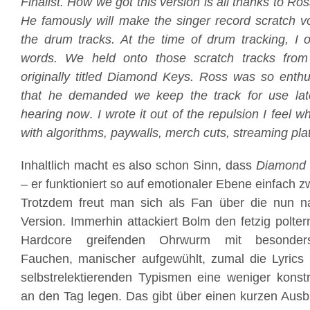
Finalist. How we got this version is all thanks to R
He famously will make the singer record scratch vo
the drum tracks. At the time of drum tracking, I o
words. We held onto those scratch tracks fr
originally titled Diamond Keys. Ross was so enthus
that he demanded we keep the track for use late
hearing now
.
I wrote it out of the repulsion I feel 
with algorithms, paywalls, merch cuts, streaming pl
Inhaltlich macht es also schon Sinn, dass
Diamond
– er funktioniert so auf emotionaler Ebene einfach z
Trotzdem freut man sich als Fan über die nun n
Version. Immerhin attackiert Bolm den fetzig polte
Hardcore greifenden Ohrwurm mit besonders
Fauchen, manischer aufgewühlt, zumal die Lyrics 
selbstrelektierenden Typismen eine weniger konst
an den Tag legen. Das gibt über einen kurzen Ausbr