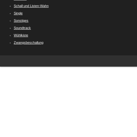
Schall und Listen-Wahn
Single
Sonstiges
Soundtrack
Wühlkiste
Zwangsbeschallung