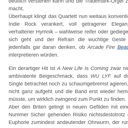
deutlich verstehen kann und die Trademark-Orgel 
macht.
Überhaupt klingt das Quartett nun weitaus konventi
Indie Rock verankert, voll getragener Elega
verhaltener Hymnik – wahlweise reifer oder gediege
sich geht und der Refrain die wuchtige Gest
jedenfalls gar daran denken, ob
Arcade Fire
Beau
interpretieren würden.
Ein derartiger Hit ist
A New Life Is Coming
zwar nic
ambivalente Beigeschmack, dass
WU LYF
auf di
Single betrachtet noch zu schaumgebremst agieren
nicht ganz aufgeht und die Band erst wieder hem
müsste, um wirklich zwingend zum Punkt zu finden.
Aber den Briten gelingt in neuen Gefilden mit ei
Nummer Sicher gehenden Risiko nichtsdestotrotz 
Euphorie zumindest andeutender Ohrwurm, der rund