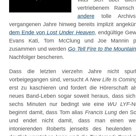
vertriebenem Ramsc
andere
tolle Archivs
vergangenen Jahre hinweg bereits implizit angekünd
dem Ende von
Lost Under Heaven
, endgültige Gewi
Evans Kati, Tom McClung und Joe Mannin pr
zusammen und werden
Go Tell Fire to the Mountai
Nachfolger bescheren.
Dass die letzten vierzehn Jahre nicht spu
vorbeigegangen sind, versucht
A New Life Is Comin
erst zu kaschieren und fordert die Hörerschaft als
neues Band-Leben sogar soweit heraus, dass sich 
sechs Minuten nur bedingt wie eine
WU LYF
-N
beginnt damit, dass Tom alias
Francis Lung
den Son
und endet nicht damit, dass man einen weit
intonierenden Roberts jenseits des heulenden 