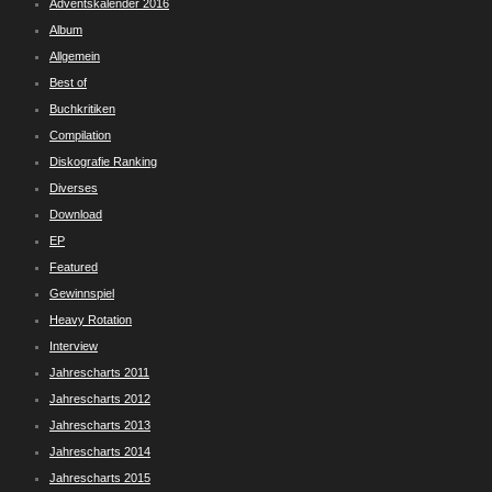
Adventskalender 2016
Album
Allgemein
Best of
Buchkritiken
Compilation
Diskografie Ranking
Diverses
Download
EP
Featured
Gewinnspiel
Heavy Rotation
Interview
Jahrescharts 2011
Jahrescharts 2012
Jahrescharts 2013
Jahrescharts 2014
Jahrescharts 2015