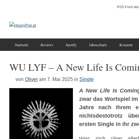
RSS-Feed abo
Startseite
Reviews
Spotify
Jahrescharts
Konzerte
WU LYF – A New Life Is Comi
von
Oliver
am 7. Mai 2025
in
Single
A New Life Is Comin
zwar das Wortspiel im 
Jahre nach ihrem e
nichtsdestotrotz üb
ersten Single in ihr z
Was sich über alle