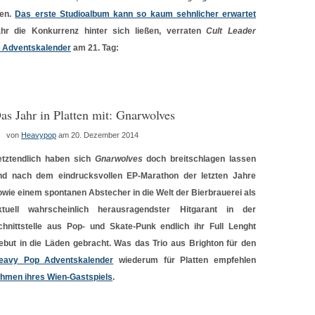
den.
Das erste Studioalbum kann so kaum sehnlicher erwartet
hr die Konkurrenz hinter sich ließen, verraten
Cult Leader
 Adventskalender
am 21. Tag:
as Jahr in Platten mit: Gnarwolves
von
Heavypop
am 20. Dezember 2014
etztendlich haben sich
Gnarwolves
doch breitschlagen lassen
nd nach dem eindrucksvollen EP-Marathon der letzten Jahre
owie einem spontanen Abstecher in die Welt der Bierbrauerei als
ktuell wahrscheinlich herausragendster Hitgarant in der
chnittstelle aus Pop- und Skate-Punk endlich ihr Full Lenght
ebut in die Läden gebracht. Was das Trio aus Brighton für den
eavy Pop Adventskalender
wiederum für Platten empfehlen
ahmen ihres Wien-Gastspiels
.