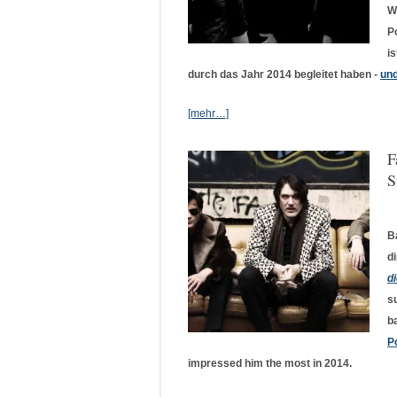
W
P
i
durch das Jahr 2014 begleitet haben -
und
[mehr…]
F
S
B
d
di
s
b
P
impressed him the most in 2014.