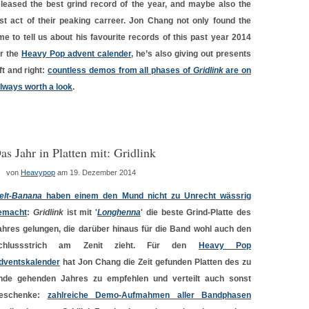
eleased the best grind record of the year, and maybe also the
ast act of their peaking carreer. Jon Chang not only found the
ime to tell us about his favourite records of this past year 2014
or the
Heavy Pop advent calender
, he’s also giving out presents
ft and right:
countless demos from all phases of
Gridlink
are on
lways worth a look
.
as Jahr in Platten mit: Gridlink
von
Heavypop
am 19. Dezember 2014
elt-Banana
haben einem den Mund nicht zu Unrecht wässrig
emacht
:
Gridlink
ist mit '
Longhenna
' die beste Grind-Platte des
ahres gelungen, die darüber hinaus für die Band wohl auch den
chlussstrich am Zenit zieht. Für den
Heavy Pop
dventskalender
hat Jon Chang die Zeit gefunden Platten des zu
nde gehenden Jahres zu empfehlen und verteilt auch sonst
eschenke:
zahlreiche Demo-Aufmahmen aller Bandphasen