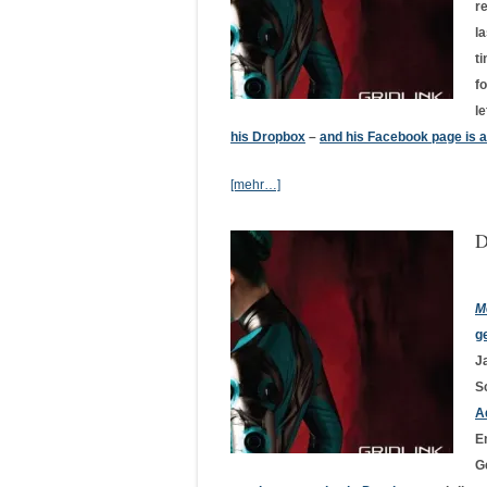
r
l
t
f
le
his Dropbox
–
and his Facebook page is a
[mehr…]
D
M
g
J
S
A
E
G