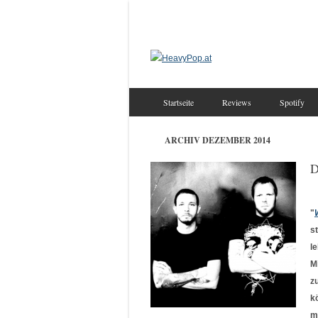
Startseite
Reviews
Spotify
ARCHIV DEZEMBER 2014
D
"
s
l
M
z
k
m