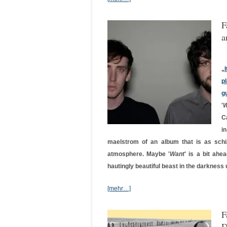
F
a
„
p
g
'
W
C
i
maelstrom of an album that is as schizo
atmosphere. Maybe '
Want
' is a bit ahe
hautingly beautiful beast in the darkness
[mehr…]
F
D