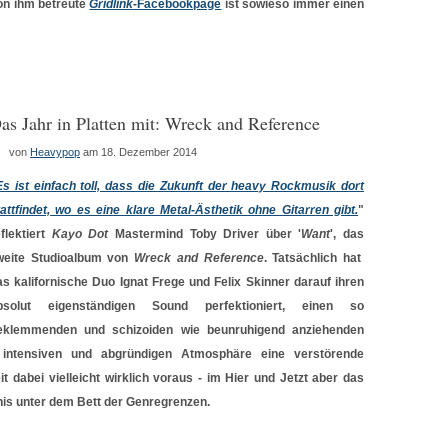
on ihm betreute
Gridlink
-Facebookpage
ist sowieso immer einen
as Jahr in Platten mit: Wreck and Reference
von
Heavypop
am 18. Dezember 2014
Es ist einfach toll, dass die Zukunft der heavy Rockmusik dort
tattfindet, wo es eine klare Metal-Ästhetik ohne Gitarren gibt.
"
eflektiert
Kayo Dot
Mastermind Toby Driver über '
Want
', das
weite Studioalbum von
Wreck and Reference
. Tatsächlich hat
as kalifornische Duo Ignat Frege und Felix Skinner darauf ihren
bsolut eigenständigen Sound perfektioniert, einen so
eklemmenden und schizoiden wie beunruhigend anziehenden
 intensiven und abgründigen Atmosphäre eine verstörende
eit dabei vielleicht wirklich voraus - im Hier und Jetzt aber das
nis unter dem Bett der Genregrenzen.