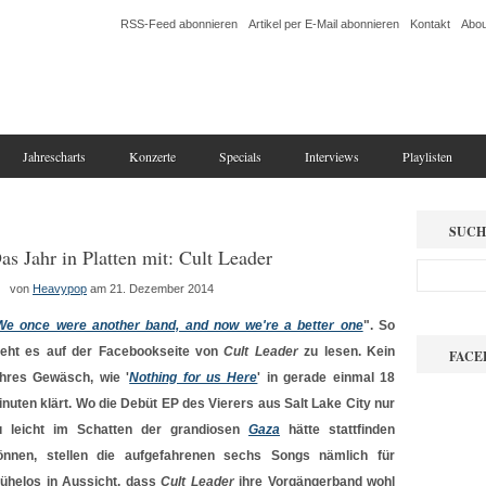
RSS-Feed abonnieren
Artikel per E-Mail abonnieren
Kontakt
Abou
Jahrescharts
Konzerte
Specials
Interviews
Playlisten
SUCH
as Jahr in Platten mit: Cult Leader
von
Heavypop
am 21. Dezember 2014
We once were another band, and now we're a better one
". So
teht es auf der Facebookseite von
Cult Leader
zu lesen. Kein
FACE
ehres Gewäsch, wie '
Nothing for us Here
' in gerade einmal 18
inuten klärt. Wo die Debüt EP des Vierers aus Salt Lake City nur
u leicht im Schatten der grandiosen
Gaza
hätte stattfinden
önnen, stellen die aufgefahrenen sechs Songs nämlich für
ühelos in Aussicht, dass
Cult Leader
ihre Vorgängerband wohl