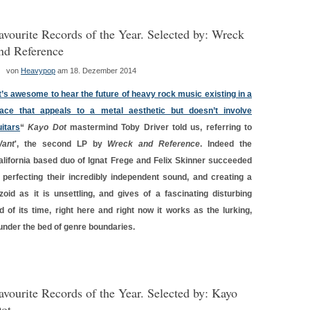
avourite Records of the Year. Selected by: Wreck
nd Reference
von
Heavypop
am 18. Dezember 2014
It’s awesome to hear the future of heavy rock music existing in a
lace that appeals to a metal aesthetic but doesn’t involve
uitars
“
Kayo Dot
mastermind Toby Driver told us, referring to
ant
', the second LP by
Wreck and Reference
. Indeed the
alifornia based duo of Ignat Frege and Felix Skinner succeeded
n perfecting their incredibly independent sound, and creating a
id as it is unsettling, and gives of a fascinating disturbing
ad of its time, right here and right now it works as the lurking,
 under the bed of genre boundaries.
avourite Records of the Year. Selected by: Kayo
ot