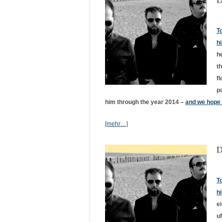
T
h
h
t
f
p
him through the year 2014 –
and we hope 
[mehr…]
D
T
h
e
u