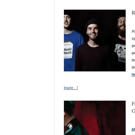
R
A
s
p
p
th
t
H
[mehr…]
F
G
M