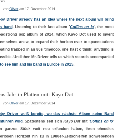
von
Oliver
am 17. Dezember 2014
oby Driver already has an idea where the next album will bring
is band
. Listening to their last album '
Coffins on Io
', the most
eadstrong pop album of 2014, which Kayo Dot used to invent
hemselves anew, to expand their horizon over to spacestations
loating trapped in an 80s timeloop, one hast o think: anything is
ossible. Until then Mr. Driver tells us which records accompanied
to see him and his band in Europe in 2015
.
as Jahr in Platten mit: Kayo Dot
von
Oliver
am 17. Dezember 2014
oby Driver weiß bereits, wo das nächste Album seine Band
inführen wird
. Spätestens seit sich
Kayo Dot
mit '
Coffins on Io
'
in ganzes Stück weit neu erfunden haben, ihren ohnedies
ferlosen Horizont hin zu in 1980er-Zeitschleifen schwebenden