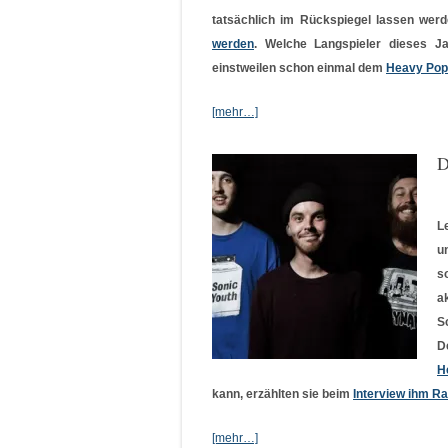
tatsächlich im Rückspiegel lassen wer
werden
. Welche Langspieler dieses Ja
einstweilen schon einmal dem
Heavy Pop
[mehr…]
D
L
u
s
a
S
D
H
kann, erzählten sie beim
Interview ihm R
[mehr…]