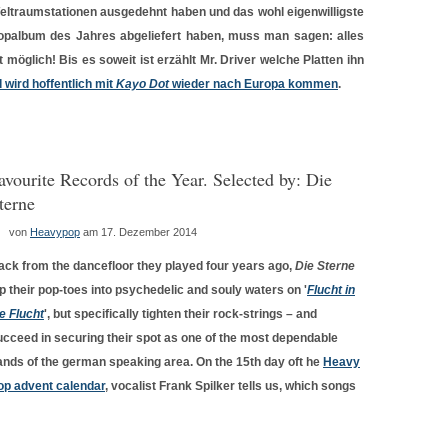
eltraumstationen ausgedehnt haben und das wohl eigenwilligste
opalbum des Jahres abgeliefert haben, muss man sagen: alles
st möglich! Bis es soweit ist erzählt Mr. Driver welche Platten ihn
 wird hoffentlich mit
Kayo Dot
wieder nach Europa kommen
.
avourite Records of the Year. Selected by: Die
terne
von
Heavypop
am 17. Dezember 2014
ack from the dancefloor they played four years ago,
Die Sterne
ip their pop-toes into psychedelic and souly waters on '
Flucht in
e Flucht
', but specifically tighten their rock-strings – and
ucceed in securing their spot as one of the most dependable
ands of the german speaking area. On the 15th day oft he
Heavy
op advent calendar
, vocalist Frank Spilker tells us, which songs