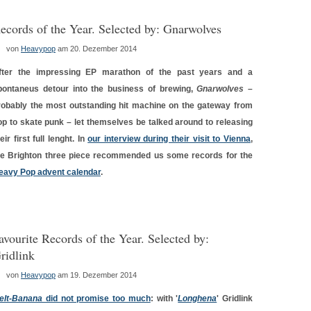
ecords of the Year. Selected by: Gnarwolves
von
Heavypop
am 20. Dezember 2014
fter the impressing EP marathon of the past years and a
pontaneus detour into the business of brewing,
Gnarwolves
–
robably the most outstanding hit machine on the gateway from
op to skate punk – let themselves be talked around to releasing
eir first full lenght. In
our interview during their visit to Vienna
,
he Brighton three piece recommended us some records for the
eavy Pop advent calendar
.
avourite Records of the Year. Selected by:
ridlink
von
Heavypop
am 19. Dezember 2014
elt-Banana
did not promise too much
: with '
Longhena
' Gridlink