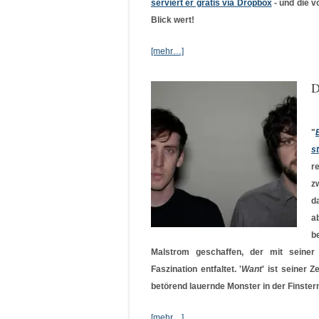
serviert er gratis via Dropbox
- und die v
Blick wert!
[mehr…]
D
"
s
r
z
d
a
b
Malstrom geschaffen, der mit seiner
Faszination entfaltet. '
Want
' ist seiner Z
betörend lauernde Monster in der Finster
[mehr…]