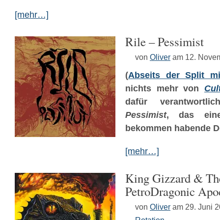
[mehr…]
Rile – Pessimist
von
Oliver
am 12. Nove
(
Abseits der Split m
nichts mehr von
Cul
dafür verantwortl
Pessimist
, das eine
bekommen habende D
[mehr…]
King Gizzard & Th
PetroDragonic Apo
von
Oliver
am 29. Juni 