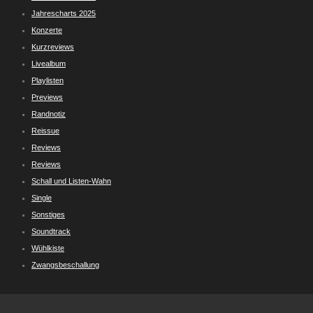
Jahrescharts 2025
Konzerte
Kurzreviews
Livealbum
Playlisten
Previews
Randnotiz
Reissue
Reviews
Reviews
Schall und Listen-Wahn
Single
Sonstiges
Soundtrack
Wühlkiste
Zwangsbeschallung