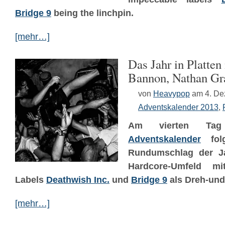
Bridge 9
being the linchpin.
[mehr…]
Das Jahr in Platten
Bannon, Nathan Gr
von
Heavypop
am 4. D
Adventskalender 2013
,
Am vierten T
Adventskalender
folg
Rundumschlag der Ja
Hardcore-Umfeld mi
Labels
Deathwish Inc.
und
Bridge 9
als Dreh-und
[mehr…]