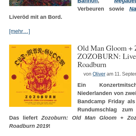
Bannon
,
Megade
Verbeuren sowie
N
Liveröd mit an Bord.
[mehr…]
Old Man Gloom + 
ZOZOBURN: Live a
Roadburn
von
Oliver
am 11. Septe
Ein Konzertmit
Niederlanden von zwe
Bandcamp Friday als 
Rundumschlag zum
Das liefert
Zozoburn: Old Man Gloom + Zozo
Roadburn 2019
!