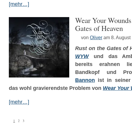
[mehr…]
Wear Your Wounds 
Gates of Heaven
von
Oliver
am 8. August
Rust on the Gates of
WYW
und das Amb
bereits erahnen li
Bandkopf und Pro
Bannon
ist in seiner
das wohl gravierendste Problem von
Wear Your
[mehr…]
1
2
3