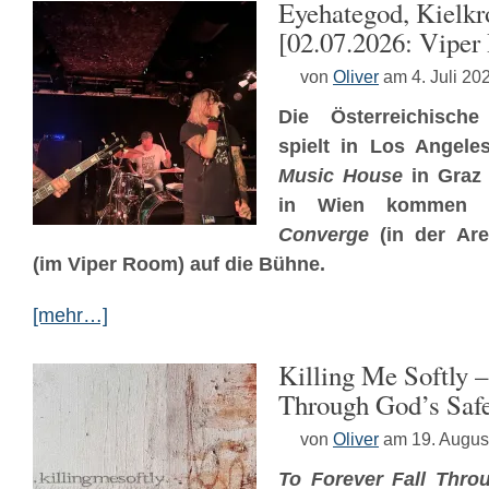
Eyehategod, Kielkr
[02.07.2026: Vipe
von
Oliver
am 4. Juli 20
Die Österreichische
spielt in Los Angele
Music House
in Graz 
in Wien kommen pra
Converge
(in der Ar
(im Viper Room) auf die Bühne.
[mehr…]
Killing Me Softly –
Through God’s Saf
von
Oliver
am 19. Augus
To Forever Fall Thro