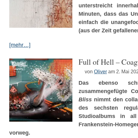
unterstreicht innerh
Minuten, dass das Un
einfach die unangefo
(aus der Zeit gefallene
[mehr…]
Full of Hell – Coag
von
Oliver
am 2. Mai 20
Das ebenso schr
zusammengefügte C
Bliss
nimmt den colla
des sechsten regu
Studioalbums in all
Frankenstein-Hom
vorweg.