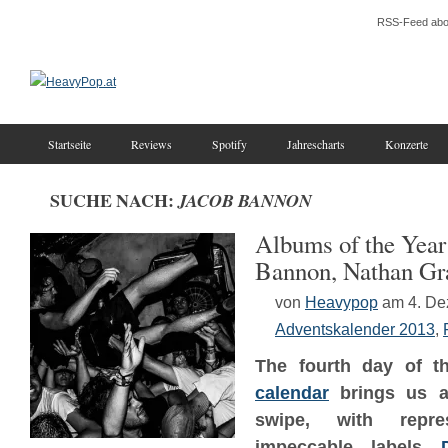
RSS-Feed abo
Startseite
Reviews
Spotify
Jahrescharts
Konzerte
SUCHE NACH:
JACOB BANNON
Albums of the Year 
Bannon, Nathan Gra
von
Heavypop
am 4. D
Adventskalender 2013
,
The fourth day of 
calendar
brings us a
swipe, with repre
impeccable labels