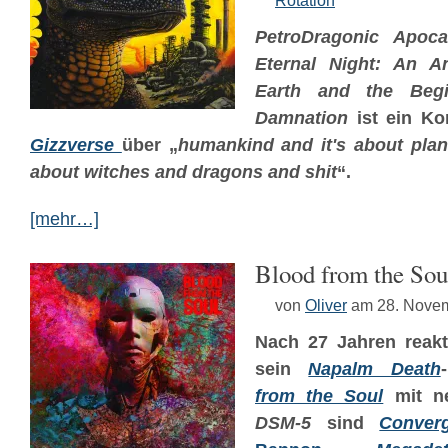
Rotation
PetroDragonic Apoca
Eternal Night: An An
Earth and the Begi
Damnation
ist ein K
Gizzverse
über „
humankind and it's about plane
about witches and dragons and shit
“.
[mehr…]
Blood from the So
von
Oliver
am 28. Nove
Nach 27 Jahren reakt
sein
Napalm Death
from the Soul
mit ne
DSM-5
sind
Conver