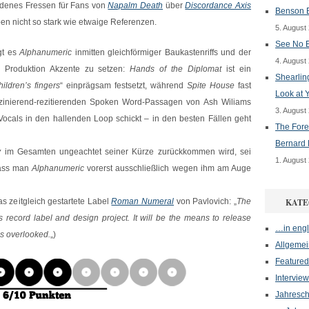
ndenes Fressen für Fans von
Napalm Death
über
Discordance Axis
Benson B
en nicht so stark wie etwaige Referenzen.
5. August
See No E
ngt es
Alphanumeric
inmitten gleichförmiger Baukastenriffs und der
4. August
Produktion Akzente zu setzen:
Hands of the Diplomat
ist ein
Shearlin
hildren’s fingers
“ einprägsam festsetzt, während
Spite House
fast
Look at 
lluzinierend-rezitierenden Spoken Word-Passagen von Ash Wiliams
3. August
 Vocals in den hallenden Loop schickt – in den besten Fällen geht
The Fore
Bernard 
y
im Gesamten ungeachtet seiner Kürze zurückkommen wird, sei
1. August
 Dass man
Alphanumeric
vorerst ausschließlich wegen ihm am Auge
s zeitgleich gestartete Label
Roman Numeral
von Pavlovich: „
The
KATE
 record label and design project. It will be the means to release
…in engl
is overlooked.
„)
Allgemei
Featured
Interview
Jahresch