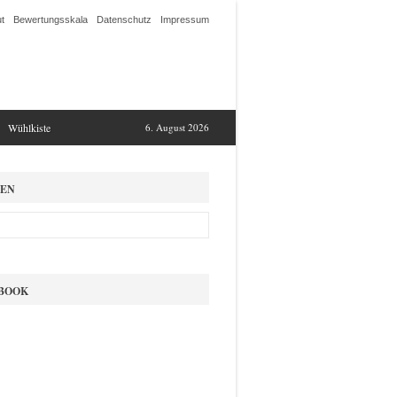
t
Bewertungsskala
Datenschutz
Impressum
Wühlkiste
6. August 2026
EN
BOOK