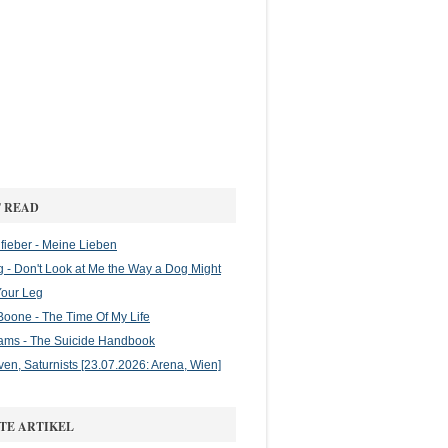
 READ
ieber - Meine Lieben
g - Don't Look at Me the Way a Dog Might
Your Leg
oone - The Time Of My Life
ams - The Suicide Handbook
en, Saturnists [23.07.2026: Arena, Wien]
TE ARTIKEL