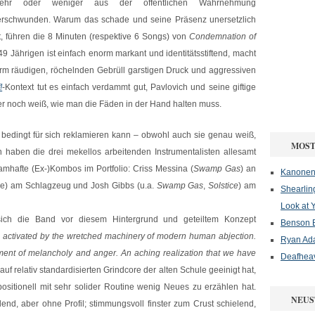
ehr oder weniger aus der öffentlichen Wahrnehmung
erschwunden. Warum das schade und seine Präsenz unersetzlich
st, führen die 8 Minuten (respektive 6 Songs) von
Condemnation of
9 Jährigen ist einfach enorm markant und identitätsstiftend, macht
orm räudigen, röchelnden Gebrüll garstigen Druck und aggressiven
!
-Kontext tut es einfach verdammt gut, Pavlovich und seine giftige
er noch weiß, wie man die Fäden in der Hand halten muss.
bedingt für sich reklamieren kann – obwohl auch sie genau weiß,
MOST
haben die drei mekellos arbeitenden Instrumentalisten allesamt
amhafte (Ex-)Kombos im Portfolio: Criss Messina (
Swamp Gas
) an
Kanonenf
ide) am Schlagzeug und Josh Gibbs (u.a.
Swamp Gas
,
Solstice
) am
Shearlin
Look at 
sich die Band vor diesem Hintergrund und geteiltem Konzept
Benson B
ctivated by the wretched machinery of modern human abjection.
Ryan Ad
of melancholy and anger. An aching realization that we have
Deafheav
 auf relativ standardisierten Grindcore der alten Schule geeinigt hat,
sitionell mit sehr solider Routine wenig Neues zu erzählen hat.
NEUS
lend, aber ohne Profil; stimmungsvoll finster zum Crust schielend,