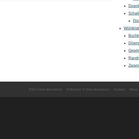
Down
Schal
Dis
Wühlkist
Buchkr
Diver
Gewin
Randn
Zwang
RSS-Feed abonnieren
Artikel per E-Mail abonnieren
Kontakt
About