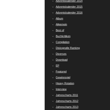
Adventskalender 2014
Adventskalender 2015
Adventskalender 2016
Album
Allgemein
Best of
Buchkritiken
Compilation
Diskografie Ranking
Diverses
Download
EP
Featured
Gewinnspiel
Heavy Rotation
Interview
Jahrescharts 2011
Jahrescharts 2012
Jahrescharts 2013