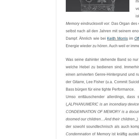
m
v
i
Memory
eindrucksvoll vor: Das Organ des 4
selbst nach all den Jahren mit seinem en
Dampf. Ähnlich wie bei
Keith Morris
im
Off
Energie wieder zu hören. Auch weil er imm
Was seine dahinter stehende Band so nur 
welche Hebel zu bedienen sind. Immerhin 
einen arrivierten Genre-Hintergrund und n
der Gitarre, Lee Fisher (u.a. Commit Suic
Bass bürgen für eine tighte Performance.
Umso enttäuschender allerdings, dass 
(„
ALPHANUMERIC is an incendiary device a
CONDEMNATION OF MEMORY is a document 
doomed our children…And their children.
„)
der sowohl soundtechnisch als auch kompo
Condemnation
of Memory ist kräftig austei