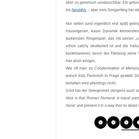
aber zu generisch austauschbar. Ein gefu
bis
Neolithic
– aber vom Songwriting her eb
Nur selten (und eigentlich erst spät) geli
hauseigenen, kaum Dynamik kennenden 
tackernden Ringelspiel, das mit seinen „
c
schon catchy strukturiert ist und die ha
konterkarieren, bevor der Titelsong seine
hier doch einiges.
Wie oft man zu
Condemnation of Memor
jedoch trotz Pavlovich in Frage gestellt.
behalten wird allerdings nicht.
(Und bei der Gelegenheit übrigens auch da
idea is that Roman Numeral is equal parts
music and present it in a way that no detail 