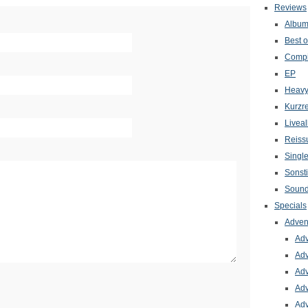
Reviews
Albu
Best o
Compi
EP
Heavy
Kurzr
Livea
Reiss
Singl
Sonst
Sound
Specials
Adven
Adv
Adv
Adv
Adv
Adv