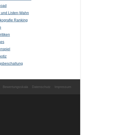
load
l und Listen-Wahn
kografie Ranking
e
itiken
ses
nspiel
otiz
sbeschallung
Bewertungsskala
Datenschutz
Impressum