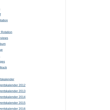
m
f
lation
 Rotation
eviews
lbum
ue
e
iges
track
tskalender
entskalender 2012
entskalender 2013
entskalender 2014
entskalender 2015
entskalender 2016