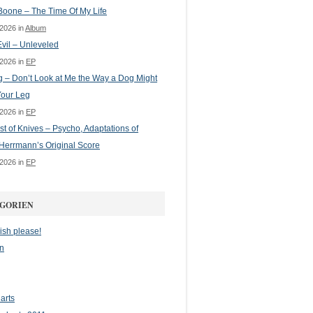
oone – The Time Of My Life
 2026 in
Album
vil – Unleveled
 2026 in
EP
g – Don’t Look at Me the Way a Dog Might
Your Leg
 2026 in
EP
st of Knives – Psycho, Adaptations of
Herrmann’s Original Score
 2026 in
EP
GORIEN
ish please!
n
arts