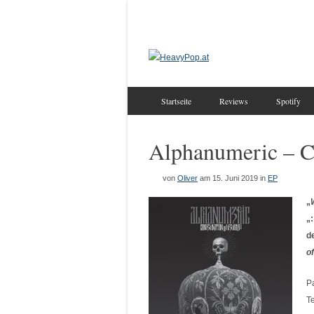
Startseite
Reviews
Spotify
Alphanumeric – 
von
Oliver
am 15. Juni 2019
in
EP
„
„
d
o
P
T