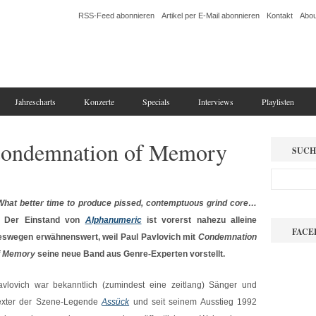
RSS-Feed abonnieren
Artikel per E-Mail abonnieren
Kontakt
Abou
Jahrescharts
Konzerte
Specials
Interviews
Playlisten
Condemnation of Memory
SUCH
What better time to produce pissed, contemptuous grind core…
: Der Einstand von
Alphanumeric
ist vorerst nahezu alleine
FACE
eswegen erwähnenswert, weil Paul Pavlovich mit
Condemnation
f Memory
seine neue Band aus Genre-Experten vorstellt.
avlovich war bekanntlich (zumindest eine zeitlang) Sänger und
exter der Szene-Legende
Assück
und seit seinem Ausstieg 1992