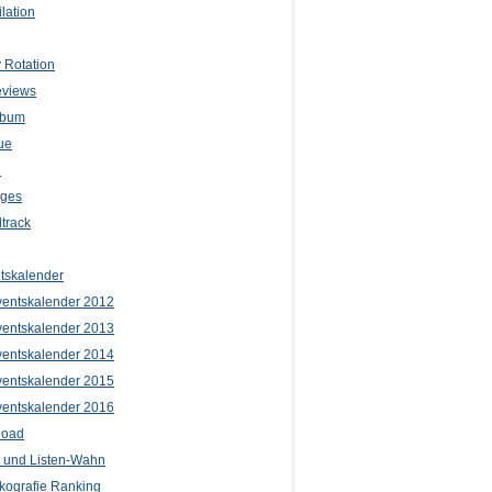
lation
 Rotation
eviews
lbum
ue
e
iges
track
tskalender
entskalender 2012
entskalender 2013
entskalender 2014
entskalender 2015
entskalender 2016
load
l und Listen-Wahn
kografie Ranking