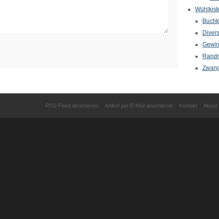
Wühlkist
Buchkr
Diver
Gewin
Randn
Zwang
RSS-Feed abonnieren
Artikel per E-Mail abonnieren
Kontakt
About