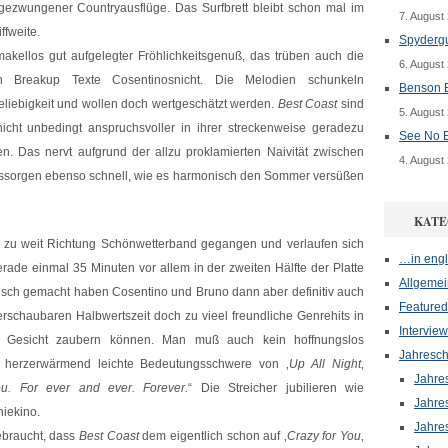
ngezwungener Countryausflüge. Das Surfbrett bleibt schon mal im
7. August
ffweite.
Spydergu
makellos gut aufgelegter Fröhlichkeitsgenuß, das trüben auch die
6. August
 Breakup Texte Cosentinosnicht. Die Melodien schunkeln
Benson B
eliebigkeit und wollen doch wertgeschätzt werden.
Best Coast
sind
5. August
cht unbedingt anspruchsvoller in ihrer streckenweise geradezu
See No E
en. Das nervt aufgrund der allzu proklamierten Naivität zwischen
4. August
ssorgen ebenso schnell, wie es harmonisch den Sommer versüßen
KATE
r zu weit Richtung Schönwetterband gegangen und verlaufen sich
…in engl
erade einmal 35 Minuten vor allem in der zweiten Hälfte der Platte
Allgemei
falsch gemacht haben Cosentino und Bruno dann aber definitiv auch
Featured
erschaubaren Halbwertszeit doch zu vieel freundliche Genrehits in
Interview
ins Gesicht zaubern können. Man muß auch kein hoffnungslos
Jahresch
ie herzerwärmend leichte Bedeutungsschwere von ‚
Up All Night
‚
Jahre
. For ever and ever. Forever.
“ Die Streicher jubilieren wie
Jahre
niekino.
Jahre
ebraucht, dass
Best Coast
dem eigentlich schon auf ‚
Crazy for You
‚