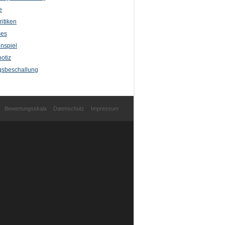
e
itiken
ses
nspiel
otiz
sbeschallung
Bewertungsskala
Datenschutz
Impressum