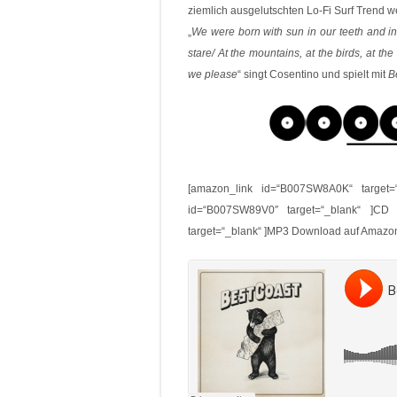
ziemlich ausgelutschten Lo-Fi Surf Trend 
„
We were born with sun in our teeth and in
stare/ At the mountains, at the birds, at t
we please
“ singt Cosentino und spielt mit
B
[amazon_link id=“B007SW8A0K“ target=
id=“B007SW89V0″ target=“_blank“ ]CD
target=“_blank“ ]MP3 Download auf Amazo