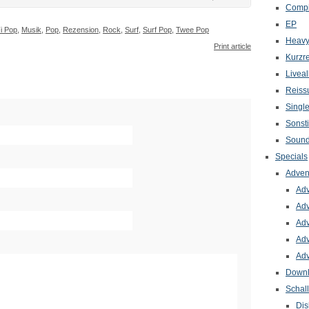
Compi
EP
i Pop
,
Musik
,
Pop
,
Rezension
,
Rock
,
Surf
,
Surf Pop
,
Twee Pop
Heavy
Print article
Kurzr
Livea
Reiss
Singl
Sonst
Sound
Specials
Adven
Adv
Adv
Adv
Adv
Adv
Down
Schal
Dis