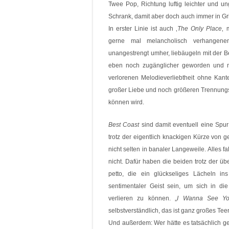
Twee Pop, Richtung luftig leichter und u
Schrank, damit aber doch auch immer in Gri
In erster Linie ist auch ‚
The Only Place
‚ 
gerne mal melancholisch verhangenen
unangestrengt umher, liebäugeln mit der B
eben noch zugänglicher geworden und ni
verlorenen Melodieverliebtheit ohne Kant
großer Liebe und noch größeren Trennung
können wird.
Best
Coast
sind damit eventuell eine Spu
trotz der eigentlich knackigen Kürze von g
nicht selten in banaler Langeweile. Alles 
nicht. Dafür haben die beiden trotz der üb
petto, die ein glückseliges Lächeln 
sentimentaler Geist sein, um sich in d
verlieren zu können. „
I Wanna See You
selbstverständlich, das ist ganz großes Tee
Und außerdem: Wer hätte es tatsächlich g