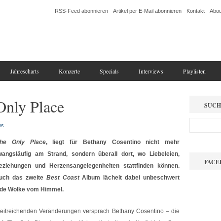
RSS-Feed abonnieren
Artikel per E-Mail abonnieren
Kontakt
Abou
Jahrescharts
Konzerte
Specials
Interviews
Playlisten
Only Place
SUCH
ws
he Only Place
‚ liegt für Bethany Cosentino nicht mehr
wangsläufig am Strand, sondern überall dort, wo Liebeleien,
FACE
eziehungen und Herzensangelegenheiten stattfinden können.
uch das zweite
Best Coast
Album lächelt dabei unbeschwert
ede Wolke vom Himmel.
eitreichenden Veränderungen versprach Bethany Cosentino – die