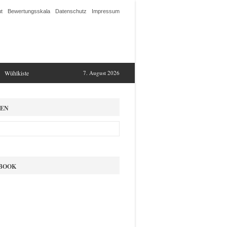
t
Bewertungsskala
Datenschutz
Impressum
Wühlkiste
7. August 2026
EN
BOOK