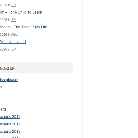
 2026 in
EP
m – For A Child To Learn
 2026 in
EP
oone – The Time Of My Life
 2026 in
Album
vil – Unleveled
 2026 in
EP
GORIEN
ish please!
n
arts
scharts 2011
scharts 2012
scharts 2013