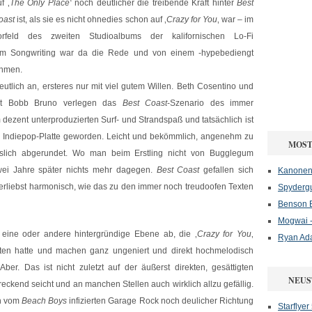
f ‚
The Only Place‘
noch deutlicher die treibende Kraft hinter
Best
oast
ist, als sie es nicht ohnedies schon auf ‚
Crazy for You
‚ war – im
orfeld des zweiten Studioalbums der kalifornischen Lo-Fi
 im Songwriting war da die Rede und von einem -hypebediengt
ahmen.
eutlich an, ersteres nur mit viel gutem Willen. Beth Cosentino und
alist Bobb Bruno verlegen das
Best Coast
-Szenario des immer
ezent unterproduzierten Surf- und Strandspaß und tatsächlich ist
e Indiepop-Platte geworden. Leicht und bekömmlich, angenehm zu
MOST
slich abgerundet. Wo man beim Erstling nicht von Bugglegum
wei Jahre später nichts mehr dagegen.
Best Coast
gefallen sich
Kanonenf
rliebst harmonisch, wie das zu den immer noch treudoofen Texten
Spydergu
Benson B
Mogwai -
e eine oder andere hintergründige Ebene ab, die ‚
Crazy for You
‚
Ryan Ad
eten hatte und machen ganz ungeniert und direkt hochmelodisch
r. Das ist nicht zuletzt auf der äußerst direkten, gesättigten
NEUS
ckend seicht und an manchen Stellen auch wirklich allzu gefällig.
h vom
Beach Boys
infizierten Garage Rock noch deulicher Richtung
Starflyer