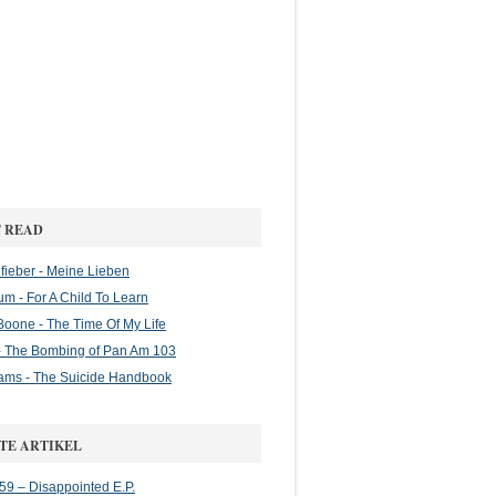
 READ
ieber - Meine Lieben
m - For A Child To Learn
oone - The Time Of My Life
 The Bombing of Pan Am 103
ams - The Suicide Handbook
TE ARTIKEL
 59 – Disappointed E.P.