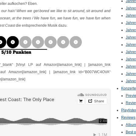
Jahre
weiter aufkochen? Eben.
Jahre
 our hair/ When we get bored we like to sit around, sit around and
Jahre
he ocean, at the trees / We have fun, we have fun, we have fun when
Jahre
est
Coast
die entsprechende Musik dazu.
Jahre
Jahre
Jahre
Jahre
Jahre
“_blank“ ]Vinyl LP auf Amazon[/amazon_link] | [amazon_link
Jahre
 auf Amazon[/amazon_link] | [amazon_link id=“B007WC4OVA“
Jahre
n[/amazon_link]
Jahre
Konzerte
Previ
Revie
Playliste
Reviews
Albu
Best o