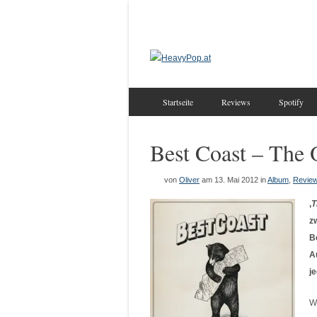
Startseite
Reviews
Spotify
Best Coast – The 
von
Oliver
am 13. Mai 2012
in
Album
,
Revie
‚
T
z
B
A
j
W