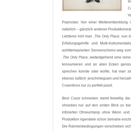
au
C
V
Poprocker. Von einer Weiterentwicklung
natürlich – gänzlich anderen Produktionsr
Letzteres hört man ‚
The Only Place
‚ nun d
Erfüllungsgehilfe und Multi-Instrument
wohltemeprierten Sonnenscheins weg vom d
‚
The Only Place
‚ weitestgehend eine rein
konsumieren und an allen Ecken genüs
sprechen konnte oder wollte, hat man z
ebenso süßlich anschmiegsam und herzalle
Cosentinos nur zu perfekt passt.
Best Coast
schneiden damit freiwillig di
ohnedies nur auf den ersten Blick zu bi
infizierten Ohrwurmpop ohne Wenn und Abe
Produktion irgendwie schon beinahe erschre
Die Rahmenbedingungen verschieben sic