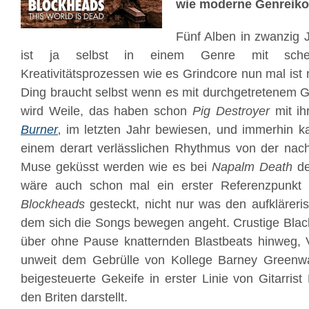
wie moderne Genreiko
Fünf Alben in zwanzig 
ist ja selbst in einem Genre mit schein
Kreativitätsprozessen wie es Grindcore nun mal ist
Ding braucht selbst wenn es mit durchgetretenem 
wird Weile, das haben schon
Pig Destroyer
mit ih
Burner
‚ im letzten Jahr bewiesen, und immerhin k
einem derart verlässlichen Rhythmus von der nac
Muse geküsst werden wie es bei
Napalm Death
der
wäre auch schon mal ein erster Referenzpunkt 
Blockheads
gesteckt, nicht nur was den aufklärer
dem sich die Songs bewegen angeht. Crustige Blac
über ohne Pause knatternden Blastbeats hinweg, Vo
unweit dem Gebrülle von Kollege Barney Greenw
beigesteuerte Gekeife in erster Linie von Gitarrist
den Briten darstellt.