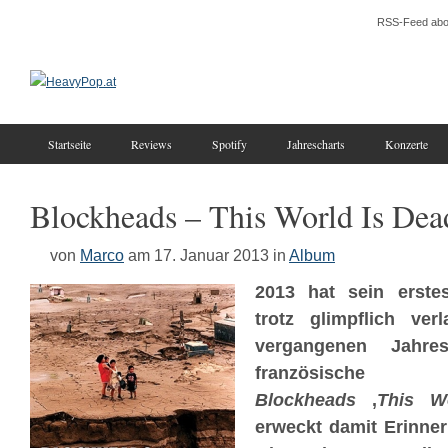
RSS-Feed abo
Startseite
Reviews
Spotify
Jahrescharts
Konzerte
Blockheads – This World Is Dea
von
Marco
am 17. Januar 2013
in
Album
2013 hat sein erst
trotz glimpflich ver
vergangenen Jahres
französische Grin
Blockheads
‚
This W
erweckt damit Erinner