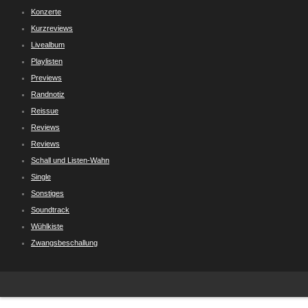
Konzerte
Kurzreviews
Livealbum
Playlisten
Previews
Randnotiz
Reissue
Reviews
Reviews
Schall und Listen-Wahn
Single
Sonstiges
Soundtrack
Wühlkiste
Zwangsbeschallung