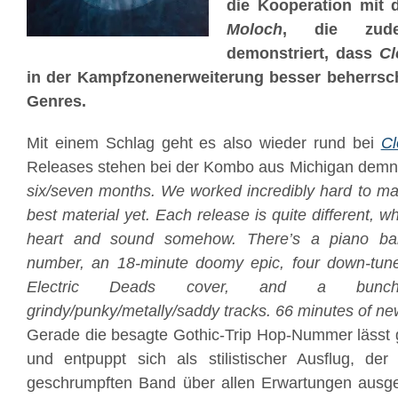
die Kooperation mit 
Moloch
, die zud
demonstriert, dass
Cl
in der Kampfzonenerweiterung besser beherrsch
Genres.
Mit einem Schlag geht es also wieder rund bei
Cl
Releases stehen bei der Kombo aus Michigan demnä
six/seven months. We worked incredibly hard to mak
best material yet. Each release is quite different, whi
heart and sound somehow. There’s a piano ball
number, an 18-minute doomy epic, four down-tune
Electric Deads cover, and a bunch
grindy/punky/metally/saddy tracks. 66 minutes of new 
Gerade die besagte Gothic-Trip Hop-Nummer lässt 
und entpuppt sich als stilistischer Ausflug, de
geschrumpften Band über allen Erwartungen ausge