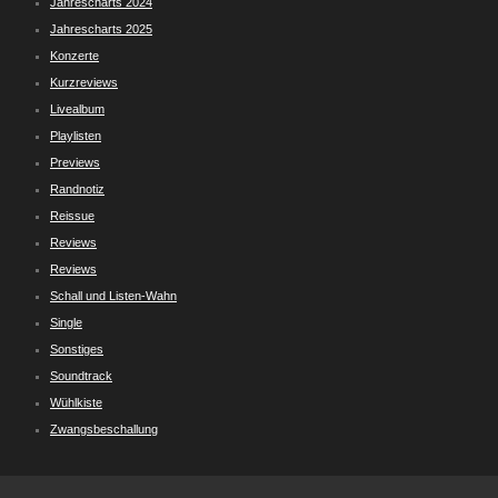
Jahrescharts 2024
Jahrescharts 2025
Konzerte
Kurzreviews
Livealbum
Playlisten
Previews
Randnotiz
Reissue
Reviews
Reviews
Schall und Listen-Wahn
Single
Sonstiges
Soundtrack
Wühlkiste
Zwangsbeschallung