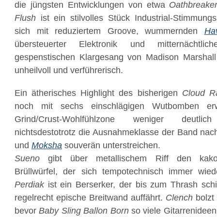
die jüngsten Entwicklungen von etwa
Oathbreake
Flush
ist ein stilvolles Stück Industrial-Stimmun
sich mit reduziertem Groove, wummernden
Ha
übersteuerter Elektronik und mitternächtl
gespenstischen Klargesang von Madison Marshall
unheilvoll und verführerisch.
Ein ätherisches Highlight des bisherigen
Cloud R
noch mit sechs einschlägigen Wutbomben erwe
Grind/Crust-Wohlfühlzone weniger deutli
nichtsdestotrotz die Ausnahmeklasse der Band na
und
Moksha
souverän unterstreichen.
Sueno
gibt über metallischem Riff den kakof
Brüllwürfel, der sich tempotechnisch immer wiede
Perdiak
ist ein Berserker, der bis zum Thrash schie
regelrecht epische Breitwand auffährt.
Clench
bolzt 
bevor
Baby Sling Ballon Born
so viele Gitarrenidee