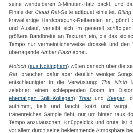
seine wandelbaren 3-Minuten-Hatz packt, und d
Finale der
Cloud Rat
-Seite adäquat einleitet.
Biting
krawallartige Hardcorepunk-Reibereien an, gönn
und Auslauf, verleibt sich im generell schäbigen
größere Bandbreite an Texturen ein, bis das stoi
Tempo nur vermeintlicherweise drosselt und de
überragende
Amber Flash
ebnet.
Moloch
(
aus Nottingham
) wüten danach über die se
Rat
, brauchen dafür aber deutlich weniger Song
entschleunigter in die Verwüstung:
The Ninth 
zelebriert einen schleppenden Doom im Distor
ehemaligen Split-Kollegen
)
Thou
und
Keeper
, 
aufnimmt, keift und faucht, kotzt und würgt,
tränenreiches Sample fleht, nur um hinten raus d
Tempo anzutäuschen. Knüppeldick und brutal ist d
vor allem durch seine beklemmende Atmosphäre be