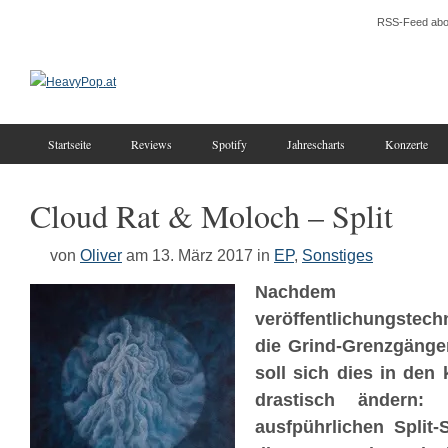
RSS-Feed abo
Startseite
Reviews
Spotify
Jahrescharts
Konzerte
Cloud Rat & Moloch – Split
von
Oliver
am 13. März 2017
in
EP
,
Sonstiges
Nachdem
veröffentlichungstec
die Grind-Grenzgäng
soll sich dies in de
drastisch ändern:
ausfpührlichen Split-