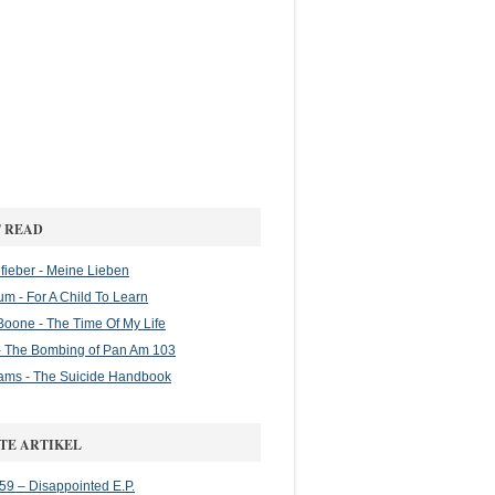
 READ
ieber - Meine Lieben
m - For A Child To Learn
oone - The Time Of My Life
 The Bombing of Pan Am 103
ams - The Suicide Handbook
TE ARTIKEL
 59 – Disappointed E.P.