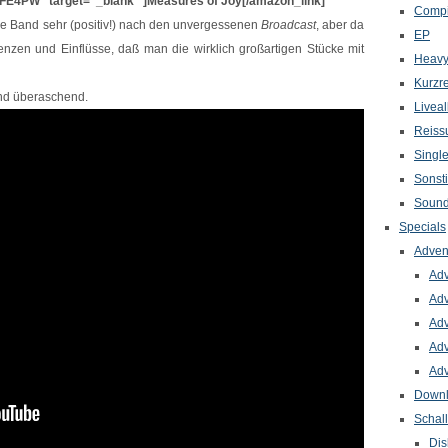
E4PW“ target=“_blank“ ]Measures of Joy[/amazon_link]‘
Compi
che Band sehr (positiv!) nach den unvergessenen
Broadcast
, aber da
EP
nzen und Einflüsse, daß man die wirklich großartigen Stücke mit
Heavy
Kurzr
und überaschend.
Livea
Reiss
Singl
Sonst
Sound
Specials
Adven
Adv
Adv
Adv
Adv
Adv
Down
Schal
Dis