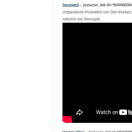
Serengeti
– ‚[amazon_link id=“B00NMZW4A
Unglaubliche Produktion von Odd Nosdam, s
natürlich von Serengeti.