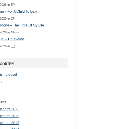
 2026 in
EP
m – For A Child To Learn
 2026 in
EP
oone – The Time Of My Life
 2026 in
Album
vil – Unleveled
 2026 in
EP
GORIEN
ish please!
n
arts
scharts 2011
scharts 2012
scharts 2013