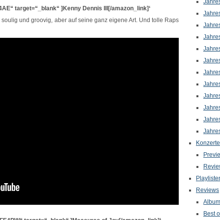
Jahre
E“ target=“_blank“ ]Kenny Dennis III[/amazon_link]‘
Jahre
oulig und groovig, aber auf seine ganz eigene Art. Und tolle Raps
Jahre
Jahre
Jahre
Jahre
Jahre
Jahre
Jahre
Jahre
Jahre
Jahre
Konzerte
Previ
Revie
Playliste
Reviews
Albu
Best o