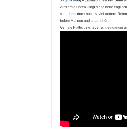
Virginia Wing
– ‚[amazon_link id=“B00NWF
Aufs erste Hören klingt diese neue englis
sind dann doch noch soviel andere Refere
jedem Mal neu und anders hört.
Geniale Platte, psychedelisch, eingängig 