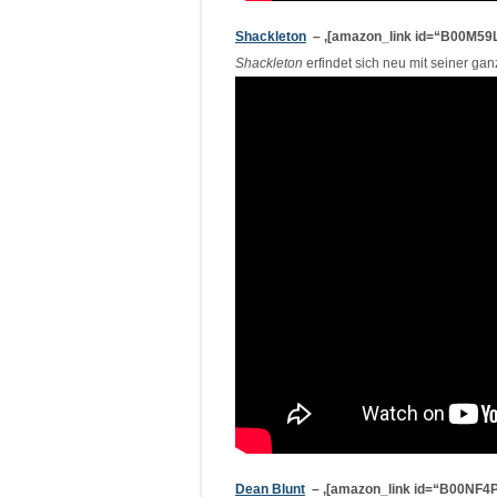
Shackleton
– ‚[amazon_link id=“B00M59LP
Shackleton
erfindet sich neu mit seiner gan
Dean Blunt
– ‚[amazon_link id=“B00NF4PQ