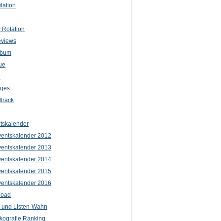
lation
 Rotation
eviews
lbum
ue
e
iges
track
tskalender
entskalender 2012
entskalender 2013
entskalender 2014
entskalender 2015
entskalender 2016
load
l und Listen-Wahn
kografie Ranking