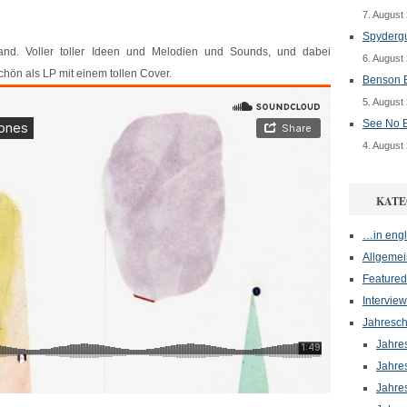
7. August
Spydergu
and. Voller toller Ideen und Melodien und Sounds, und dabei
6. August
hön als LP mit einem tollen Cover.
Benson B
5. August
See No E
4. August
KATE
…in engl
Allgemei
Featured
Interview
Jahresch
Jahre
Jahre
Jahre