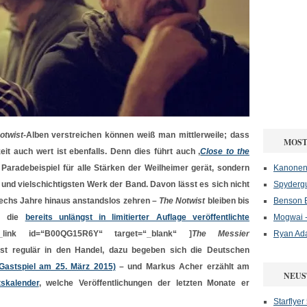
otwist-
Alben verstreichen können weiß man mittlerweile; dass
MOST
it auch wert ist ebenfalls. Denn dies führt auch ‚
Close to the
 Paradebeispiel für alle Stärken der Weilheimer gerät, sondern
Kanonenf
nd vielschichtigsten Werk der Band. Davon lässt es sich nicht
Spydergu
sechs Jahre hinaus anstandslos zehren –
The Notwist
bleiben bis
Benson B
t: die
bereits unlängst in limitierter Auflage veröffentlichte
Mogwai -
link id=“B00QG15R6Y“ target=“_blank“ ]
The Messier
Ryan Ad
st regulär in den Handel, dazu begeben sich die Deutschen
Gastspiel am 25. März 2015)
– und Markus Acher erzählt am
NEUS
skalender
, welche Veröffentlichungen der letzten Monate er
Starflyer