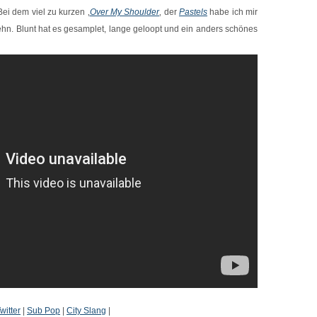
Bei dem viel zu kurzen ‚
Over My Shoulder
‚ der
Pastels
habe ich mir
hn. Blunt hat es gesamplet, lange geloopt und ein anders schönes
witter
|
Sub Pop
|
City Slang
|