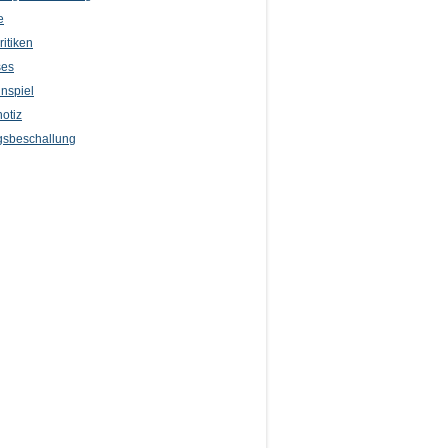
e
itiken
ses
nspiel
otiz
sbeschallung