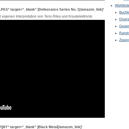
Wühlkist
AS“ target=“_blank“ ]Deliverance Series No. 1[/amazon_link]‘
Buchkr
z eigenen Interpretation von
Terry Riley
und Krautelektronik.
Diver
Gewin
Randn
Zwang
8Y“ target=“_blank“ ]Black Metal[/amazon_link]‘