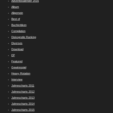
Adventskalender 2016
Album
Allgemein
Best of
Buchkritiken
Compilation
Diskografie Ranking
Diverses
Download
EP
Featured
Gewinnspiel
Heavy Rotation
Interview
Jahrescharts 2011
Jahrescharts 2012
Jahrescharts 2013
Jahrescharts 2014
Jahrescharts 2015