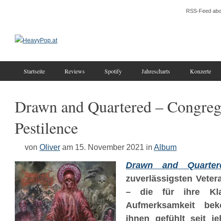
RSS-Feed abo
Startseite
Reviews
Spotify
Jahrescharts
Konzerte
Drawn and Quartered – Congreg
Pestilence
von
Oliver
am 15. November 2021
in
Album
Drawn and Quarter
zuverlässigsten Veter
– die für ihre Kl
Aufmerksamkeit be
ihnen gefühlt seit j