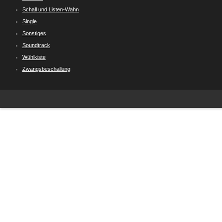
Schall und Listen-Wahn
Single
Sonstiges
Soundtrack
Wühlkiste
Zwangsbeschallung