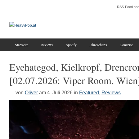
RSS-Feed abo
Startseite
Reviews
Spotify
Jahrescharts
Konzerte
Eyehategod, Kielkropf, Drencr
[02.07.2026: Viper Room, Wien
von
Oliver
am 4. Juli 2026
in
Featured
,
Reviews