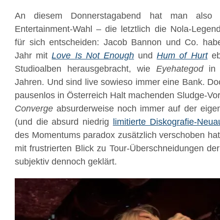
An diesem Donnerstagabend hat man also 
Entertainment-Wahl – die letztlich die Nola-Lege
für sich entscheiden: Jacob Bannon und Co. habe
Jahr mit
Love Is Not Enough
und
Hum of Hurt
eb
Studioalben herausgebracht, wie
Eyehategod
in 
Jahren. Und sind live sowieso immer eine Bank. Doc
pausenlos in Österreich Halt machenden Sludge-Vor
Converge
absurderweise noch immer auf der eigen
(und die absurd niedrig
limitierte Diskografie-Neua
des Momentums paradox zusätzlich verschoben hat)
mit frustrierten Blick zu Tour-Überschneidungen d
subjektiv dennoch geklärt.