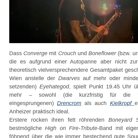
Dass
Converge
mit
Crouch
und
Boneflower
(bzw. ur
die es aufgrund einer Autopanne aber nicht zu
theoretisch vielversprechendere Gesamtpaket geschn
Wien anstelle der
Dwarves
auf mehr oder minder
setzenden)
Eyehategod
, spielt Punkt 19.45 Uhr üb
mehr – sowohl (die kurzfristig für die 
eingesprungenen)
Drencrom
als auch
Kielkropf
e
Anheizer praktisch ideal.
Erstere rocken ihren fett röhrenden
Boneyard 
bestmögliche
High on Fire-Tribute
-Band mit eig
föhnend über die wie immer bestechend gute Sou