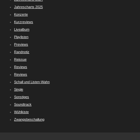
Jahrescharts 2025
Konzerte
Kurzreviews
Livealbum
Playlisten
Previews
Randnotiz
Reissue
Reviews
Reviews
Schall und Listen-Wahn
Single
Sonstiges
Soundtrack
Wühlkiste
Zwangsbeschallung