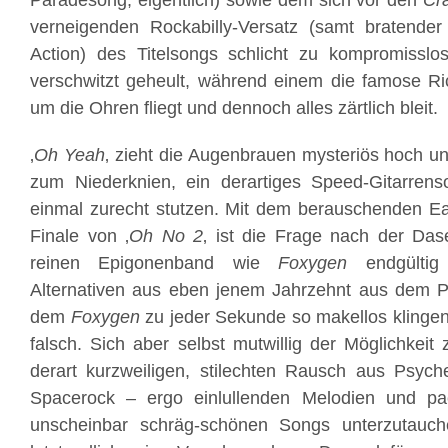
Paradesong, eigentlich) sowie dem sich vor den
Cr
verneigenden Rockabilly-Versatz (samt bratende
Action) des Titelsongs schlicht zu kompromisslos
verschwitzt geheult, während einem die famose Ri
um die Ohren fliegt und dennoch alles zärtlich bleit.
‚
Oh Yeah
‚ zieht die Augenbrauen mysteriös hoch und
zum Niederknien, ein derartiges Speed-Gitarre
einmal zurecht stutzen. Mit dem berauschenden Ea
Finale von ‚
Oh No 2
‚ ist die Frage nach der Das
reinen Epigonenband wie
Foxygen
endgültig 
Alternativen aus eben jenem Jahrzehnt aus dem Pl
dem
Foxygen
zu jeder Sekunde so makellos klingen 
falsch. Sich aber selbst mutwillig der Möglichkeit
derart kurzweiligen, stilechten Rausch aus Psych
Spacerock – ergo einlullenden Melodien und pa
unscheinbar schräg-schönen Songs unterzutau