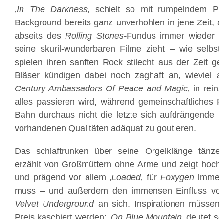
‚
In The Darkness
‚ schielt so mit rumpelndem 
Background bereits ganz unverhohlen in jene Zeit
abseits des
Rolling Stones-
Fundus immer wieder 
seine skuril-wunderbaren Filme zieht – wie selbs
spielen ihren sanften Rock stilecht aus der Zeit g
Bläser kündigen dabei noch zaghaft an, wieviel a
Century Ambassadors Of Peace and Magic
‚ in rei
alles passieren wird, während gemeinschaftliches
Bahn durchaus nicht die letzte sich aufdrängende M
vorhandenen Qualitäten adäquat zu goutieren.
Das schlaftrunken über seine Orgelklänge tänze
erzählt von Großmüttern ohne Arme und zeigt hoch i
und prägend vor allem ‚
Loaded
‚ für
Foxygen
immer
muss – und außerdem den immensen Einfluss v
Velvet Underground
an sich. Inspirationen müsse
Preis kaschiert werden: ‚
On Blue Mountain
‚ deutet 