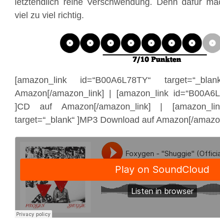
letztendlich reine Verschwendung. Denn dafür m
viel zu viel richtig.
[amazon_link id=“B00A6L78TY“ target=“_bl
Amazon[/amazon_link] | [amazon_link id=“B00A6L
]CD auf Amazon[/amazon_link] | [amazon_li
target=“_blank“ ]MP3 Download auf Amazon[/amazon