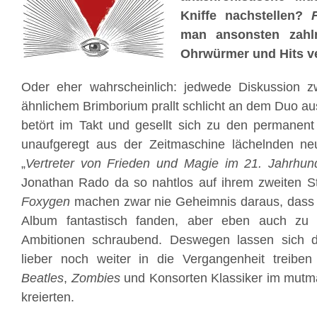
Kniffe nachstellen?
man ansonsten zahlr
Ohrwürmer und Hits v
Oder eher wahrscheinlich: jedwede Diskussion zw
ähnlichem Brimborium prallt schlicht an dem Duo au
betört im Takt und gesellt sich zu den permanent
unaufgeregt aus der Zeitmaschine lächelnden n
„
Vertreter von Frieden und Magie im 21. Jahrhun
Jonathan Rado da so nahtlos auf ihrem zweiten St
Foxygen
machen zwar nie Geheimnis daraus, dass 
Album fantastisch fanden, aber eben auch zu 
Ambitionen schraubend. Deswegen lassen sich d
lieber noch weiter in die Vergangenheit treibe
Beatles
,
Zombies
und Konsorten Klassiker im mutm
kreierten.