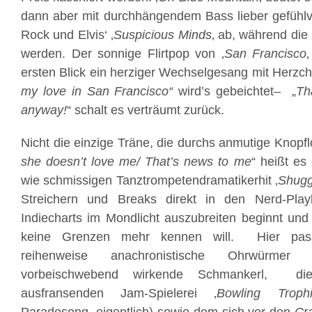
dann aber mit durchhängendem Bass lieber gefühlv
Rock und Elvis‘ ‚
Suspicious Minds
‚ ab, während die
werden. Der sonnige Flirtpop von ‚
San Francisco
ersten Blick ein herziger Wechselgesang mit Herzch
my love in San Francisco“
wird’s gebeichtet
–
„
Th
anyway!
“ schalt es verträumt zurück.
Nicht die einzige Träne, die durchs anmutige Knopfl
she doesn’t love me/ That’s news to me
“ heißt es
wie schmissigen Tanztrompetendramatikerhit ‚
Shugg
Streichern und Breaks direkt in den Nerd-Playl
Indiecharts im Mondlicht auszubreiten beginnt un
keine Grenzen mehr kennen will. Hier pa
reihenweise anachronistische Ohrwürmer
vorbeischwebend wirkende Schmankerl, die
ausfransenden Jam-Spielerei ‚
Bowling Troph