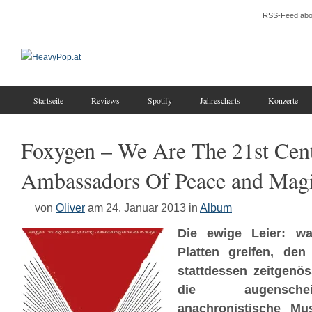
RSS-Feed abo
Startseite
Reviews
Spotify
Jahrescharts
Konzerte
Foxygen – We Are The 21st Cen
Ambassadors Of Peace and Mag
von
Oliver
am 24. Januar 2013
in
Album
Die ewige Leier: wa
Platten greifen, den
stattdessen zeitgenö
die augenschei
anachronistische Mus