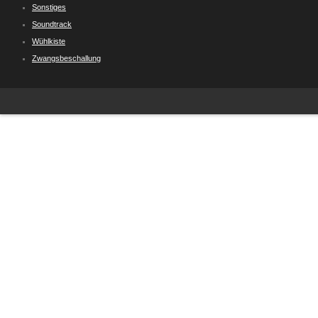
Sonstiges
Soundtrack
Wühlkiste
Zwangsbeschallung