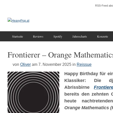
RSS-Feed abo
Startseite
Reviews
Spotify
Jahrescharts
Konzerte
Frontierer – Orange Mathematic
von
Oliver
am 7. November 2025
in
Reissue
Happy Birthday für e
Klassiker: Die dj
Abrissbirne
Frontier
bereits den zehnten 
heute nachtretende
Orange Mathematics (