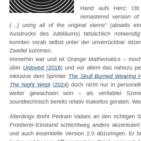
Hand aufs Herz: Ob
remastered version of
(…) using all of the original stems
“ (abseits e
Ausdrucks des Jubiläums) tatsächlich
notwendig
konnten vorab selbst unter der unverrückbar sitze
Zweifel kommen.
Immerhin war und ist
Orange Mathematics
– moc
über
Unloved
(
2018
) und vor allem das nahezu pe
inklusive dem Sprinter
The Skull Burned Wearing He
The Night Wept
(
2024
) doch nicht nur in personel
weiter gewachsen sein – als veritabler Szene
soundtechnisch bereits relativ makellos geraten. W
Allerdings dreht Pedram Valiani an den richtigen 
Frontierer
-Einstand schlichtweg
anders
akzentuiert 
und auch essentielle Version 2.0 abzuringen. Er br