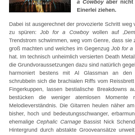
a Cowboy
aber nicht
Einerlei ziehen.
Dabei ist ausgerechnet der provozierte Schritt weg
zu spüren:
Job for a Cowboy
wollen auf ‚
Dem
Trendstrom schwimmen, weg vom Genre, dass sie z
groß machten und welches im Gegenzug
Job for 
hat. Im technisch unheimlich versierten Death Metal
die Grundvoraussetzungen dazu sind natürlich geg
harmoniert bestens mit Al Glassman an den G
schrubbeln sich die brachialen Riffs vom Reissbrett 
Fingerkuppen, lassen bestialische Breakdowns a
bestücken die weniger atemlosen Momente m
Melodieverständnis. Die Gitarren heulen näher am
bisher, hoch und bedeutungsschwanger, erbarmun
ehemalige
Cephalic Carnage
Bassist Nick Schendz
Hintergrund durch abstakte Grooveansätze unwei