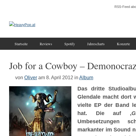
RSS-Feed abo
Startseite
Reviews
Spotify
Jahrescharts
Konzerte
Job for a Cowboy – Demonocra
von
Oliver
am 8. April 2012
in
Album
Das dritte Studioalb
Glendale macht dort w
vielte EP der Band le
hat. Die auf ‚
G
Umbesetzungen sc
markanter im Sound n