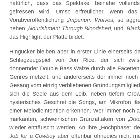
natürlich, dass das Spektakel beinahe vollend
gefressen wird. Umso erfreulicher, wenn das
Vorabveröffentlichung ‚
Imperium Wolves
‚ so aggr
neben ‚
Nourishment Through Bloodshed
‚ und ‚
Blac
das Highlight der Platte bildet.
Hingucker bleiben aber in erster Linie einerseits 
Schlagzeugspiel von Jon Rice, der sich zwis
donnernder Double Bass Walze durch alle Facetten 
Genres metzelt; und andererseits der immer noch 
Gesang vom einzig verbliebenen Gründungsmitglied 
sich die Seele aus dem Leib, neben tiefem Grow
hysterisches Geschrei die Songs, am Mikrofon läs
einer Melodieintention erkennen. Wer immer noch a
markanten, schweinischen Grunzattaken von ‚
Do
wieder enttäuscht werden. An ihre „Hochphase“ d
Job for a Cowboy
aber offenbar ohnedies nicht 