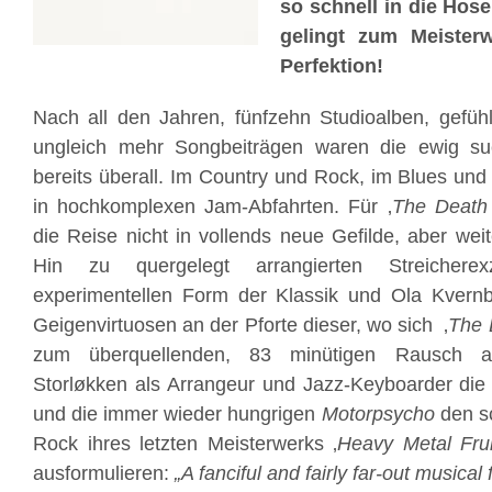
so schnell in die Hos
gelingt zum Meister
Perfektion!
Nach all den Jahren, fünfzehn Studioalben, gefüh
ungleich mehr Songbeiträgen waren die ewig 
bereits überall. Im Country und Rock, im Blues und
in hochkomplexen Jam-Abfahrten. Für ‚
The Death 
die Reise nicht in vollends neue Gefilde, aber weit
Hin zu quergelegt arrangierten Streichere
experimentellen Form der Klassik und Ola Kvern
Geigenvirtuosen an der Pforte dieser, wo sich ‚
The 
zum überquellenden, 83 minütigen Rausch a
Storløkken als Arrangeur und Jazz-Keyboarder die
und die immer wieder hungrigen
Motorpsycho
den s
Rock ihres letzten Meisterwerks ‚
Heavy Metal Frui
ausformulieren:
„A fanciful and fairly far-out musical 