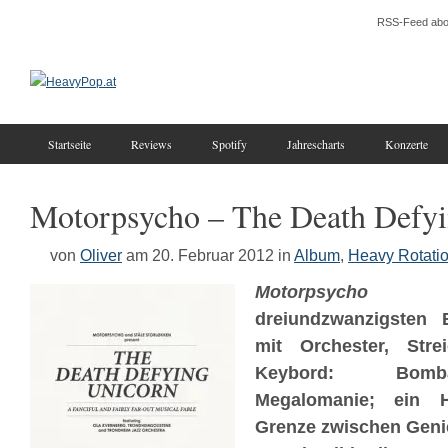
RSS-Feed abo
Startseite
Reviews
Spotify
Jahrescharts
Konzerte
Motorpsycho – The Death Defyi
von
Oliver
am 20. Februar 2012
in
Album
,
Heavy Rotati
Motorpsycho
spi
dreiundzwanzigsten 
mit Orchester, Stre
Keybord: Bomb
Megalomanie; ein H
Grenze zwischen Geni