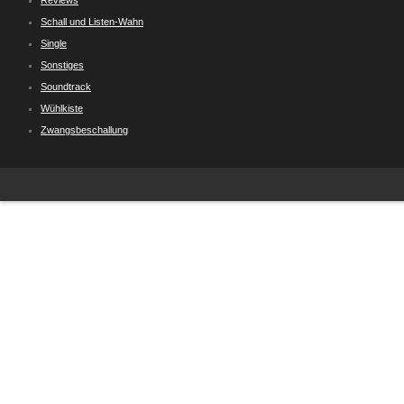
Reviews
Schall und Listen-Wahn
Single
Sonstiges
Soundtrack
Wühlkiste
Zwangsbeschallung