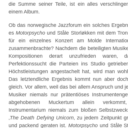
die Summe seiner Teile, ist ein alles verschlin
einem Album.
Ob das norwegische Jazzforum ein solches Ergebni
es
Motorpsycho
und Ståle Storløkken mit dem Tron
für ein einzelnes Konzert am Molde Internatio
zusammenbrachte? Nachdem die beteiligten Musiker
Kompositionen derart unzufrieden waren, d
Perfektionssucht die Parteien ins Studio getrieb
Höchstleistungen angestachelt hat, wird man woh
Das letztendliche Ergebnis kommt nun aber doc
gleich. Vor allem, weil das bei allem Anspruch und je
Musiker niemals nur prätentiöses Instrumentenge
abgehobenen Muckertum allein verkomm
Instrumentarium niemals zum bloßen Selbstzwec
‚
The Death Defying Unicorn
‚ zu jedem Zeitpunkt gr
und packend geraten ist.
Motorpsycho
und Ståle St