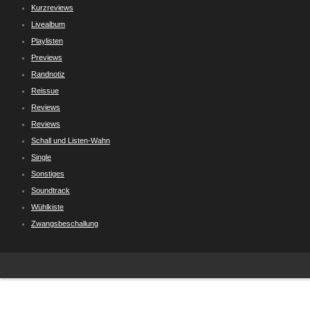
Kurzreviews
Livealbum
Playlisten
Previews
Randnotiz
Reissue
Reviews
Reviews
Schall und Listen-Wahn
Single
Sonstiges
Soundtrack
Wühlkiste
Zwangsbeschallung