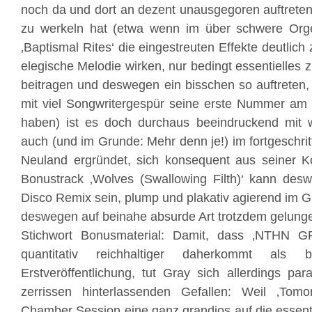
noch da und dort an dezent unausgegoren auftrete
zu werkeln hat (etwa wenn im über schwere Orge
‚Baptismal Rites‘ die eingestreuten Effekte deutlich 
elegische Melodie wirken, nur bedingt essentielles 
beitragen und deswegen ein bisschen so auftreten,
mit viel Songwritergespür seine erste Nummer am
haben) ist es doch durchaus beeindruckend mit 
auch (und im Grunde: Mehr denn je!) im fortgeschritt
Neuland ergründet, sich konsequent aus seiner K
Bonustrack ‚Wolves (Swallowing Filth)‘ kann des
Disco Remix sein, plump und plakativ agierend im G
deswegen auf beinahe absurde Art trotzdem gelung
Stichwort Bonusmaterial: Damit, dass ‚NTHN GR
quantitativ reichhaltiger daherkommt als b
Erstveröffentlichung, tut Gray sich allerdings pa
zerrissen hinterlassenden Gefallen: Weil ‚Tom
Chamber Session eine ganz grandios auf die essenti