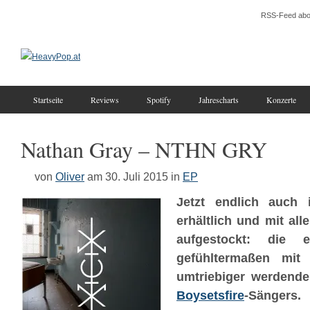
RSS-Feed abo
Startseite
Reviews
Spotify
Jahrescharts
Konzerte
Nathan Gray – NTHN GRY
von
Oliver
am 30. Juli 2015
in
EP
Jetzt endlich auch 
erhältlich und mit all
aufgestockt: die 
gefühltermaßen mit
umtriebiger werdend
Boysetsfire
-Sängers.