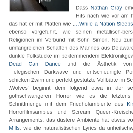
Dass
Nathan Gray
emot
Hits nach wie vor am F
das hat er mit Platten wie ‚
…While a Nation Sleep
ebenso vorgeführt, wie seinen metallisch-be
Religionen im Verbund mit Sohn Simon. Neu zu
umfangreichen Schaffen des Mannes aus Delaware 
dunkle Folkstücke im beklemmendem Elektronikgew
Dead Can Dance
und die Ästhetik v
elegischen Darkwave und entschleunigte Post
schicken Zwirn und perfekt gestutzte Vollbärte im 
‚Wolves‘ beginnt dem folgend etwa in der se
gothschwangeren Horror wie es die letzten
Schnittmenge mit dem Friedhofambiente des
Ki
Horrorfilmsamples und Scream Queen-Kreisc
Arrangements, das düstere Ambiente hat etwas 
Mills
, wie die naturalistischen Lyrics da unheilsc