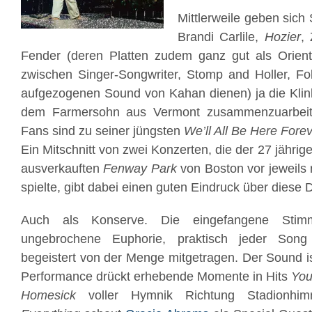
Mittlerweile geben sich
Brandi Carlile,
Hozier
,
Fender (deren Platten zudem ganz gut als Orient
zwischen Singer-Songwriter, Stomp and Holler, F
aufgezogenen Sound von Kahan dienen) ja die Klin
dem Farmersohn aus Vermont zusammenzuarbei
Fans sind zu seiner jüngsten
We’ll All Be Here Fore
Ein Mitschnitt von zwei Konzerten, die der 27 jähri
ausverkauften
Fenway Park
von Boston vor jeweils
spielte, gibt dabei einen guten Eindruck über diese
Auch als Konserve. Die eingefangene Stimm
ungebrochene Euphorie, praktisch jeder Song
begeistert von der Menge mitgetragen. Der Sound ist 
Performance drückt erhebende Momente in Hits
You
Homesick
voller Hymnik Richtung Stadionhi