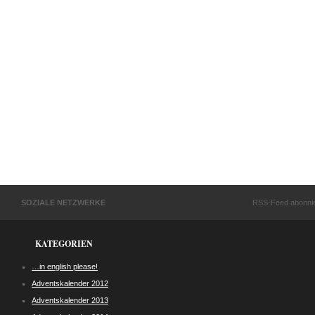
SOZIALE NETZWERKE
RSS-Feed abonni
KATEGORIEN
…in english please!
Adventskalender 2012
Adventskalender 2013