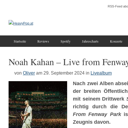
RSS-Feed abo
Startseite
Reviews
Spotify
Jahrescharts
Konzerte
Noah Kahan – Live from Fenwa
von
Oliver
am 29. September 2024
in
Livealbum
Nach zwei Alben abse
der breiten Öffentlic
mit seinem Drittwerk
richtig durch die 
From Fenway Park
is
Zeugnis davon.