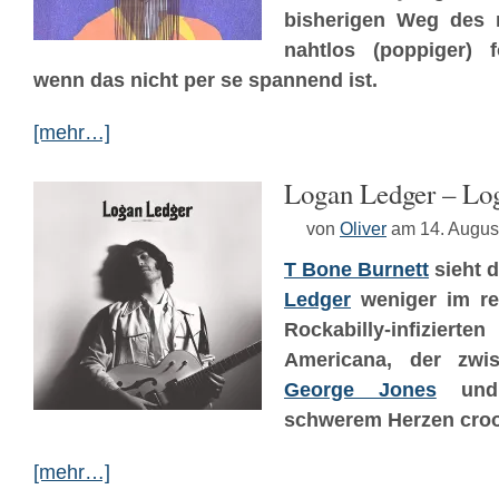
bisherigen Weg des 
nahtlos (poppiger) f
wenn das nicht per se spannend ist.
[mehr…]
Logan Ledger – Lo
von
Oliver
am 14. Augus
T Bone Burnett
sieht 
Ledger
weniger im re
Rockabilly-infizierte
Americana, der zw
George Jones
und 
schwerem Herzen croo
[mehr…]