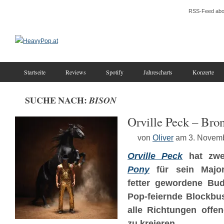
RSS-Feed abo
Startseite
Reviews
Spotify
Jahrescharts
Konzerte
SUCHE NACH:
BISON
Orville Peck – Bro
von
Oliver
am 3. Novem
Orville Peck
hat zwe
Pony
für sein Majo
fetter gewordene Bud
Pop-feiernde Blockbus
alle Richtungen offe
zu kreieren.