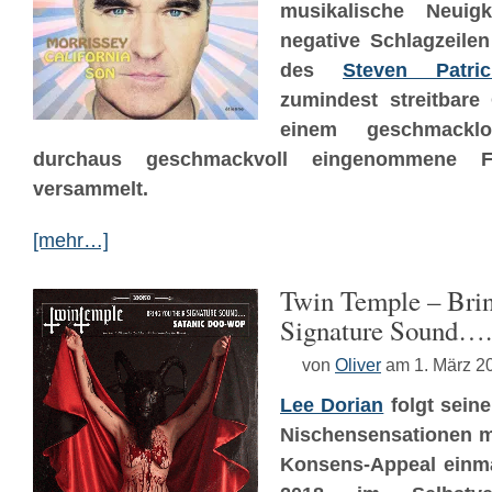
musikalische Neuig
negative Schlagzeilen
des
Steven Patri
zumindest streitbare 
einem geschmackl
durchaus geschmackvoll eingenommene Fre
versammelt.
[mehr…]
Twin Temple – Bri
Signature Sound…
von
Oliver
am 1. März 2
Lee Dorian
folgt seine
Nischensensationen m
Konsens-Appeal einma