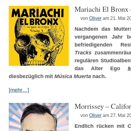
Mariachi El Bronx
von
Oliver
am 21. Mai 2
Nachdem das Mutter
vergangenen Jahr be
befriedigenden R
Tracks
zusammenräum
regulären Studioalben 
das Alter Ego
diesbezüglich mit
Música Muerta
nach.
[mehr…]
Morrissey – Califo
von
Oliver
am 27. Mai 2
Endlich rücken mit
C