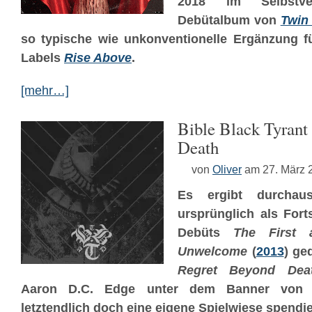
2018 im Selbstver
Debütalbum von
Twin
so typische wie unkonventionelle Ergänzung f
Labels
Rise Above
.
[mehr…]
Bible Black Tyrant
Death
von
Oliver
am 27. März 
Es ergibt durcha
ursprünglich als For
Debüts
The First
Unwelcome
(
2013
) ge
Regret Beyond Dea
Aaron D.C. Edge unter dem Banner vo
letztendlich doch eine eigene Spielwiese spend