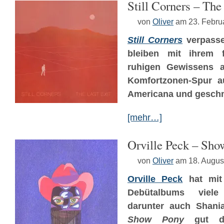
Still Corners – The
von
Oliver
am 23. Febru
Still Corners
verpass
bleiben mit ihrem f
ruhigen Gewissens 
Komfortzonen-Spur a
Americana und geschm
[mehr…]
Orville Peck – Sho
von
Oliver
am 18. Augus
Orville Peck
hat mit
Debütalbums viel
darunter auch Shania
Show Pony
gut da