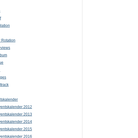
m
f
lation
 Rotation
eviews
lbum
ue
e
iges
track
tskalender
entskalender 2012
entskalender 2013
entskalender 2014
entskalender 2015
entskalender 2016