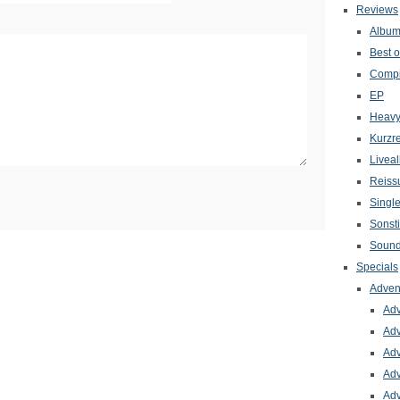
Reviews
Albu
Best o
Compi
EP
Heavy
Kurzr
Livea
Reiss
Singl
Sonst
Sound
Specials
Adven
Adv
Adv
Adv
Adv
Adv