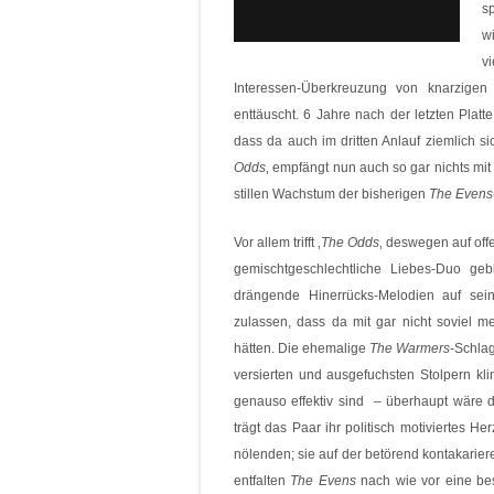
s
w
v
Interessen-Überkreuzung von knarzigen
enttäuscht. 6 Jahre nach der letzten Plat
dass da auch im dritten Anlauf ziemlich s
Odds
‚ empfängt nun auch so gar nichts mi
stillen Wachstum der bisherigen
The Evens
Vor allem trifft ‚
The Odds
‚ deswegen auf off
gemischtgeschlechtliche Liebes-Duo geb
drängende Hinerrücks-Melodien auf sein
zulassen, dass da mit gar nicht soviel 
hätten. Die ehemalige
The Warmers
-Schla
versierten und ausgefuchsten Stolpern k
genauso effektiv sind – überhaupt wäre
trägt das Paar ihr politisch motiviertes H
nölenden; sie auf der betörend kontakarier
entfalten
The Evens
nach wie vor eine be