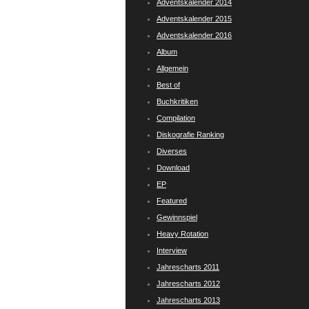
Adventskalender 2014
Adventskalender 2015
Adventskalender 2016
Album
Allgemein
Best of
Buchkritiken
Compilation
Diskografie Ranking
Diverses
Download
EP
Featured
Gewinnspiel
Heavy Rotation
Interview
Jahrescharts 2011
Jahrescharts 2012
Jahrescharts 2013