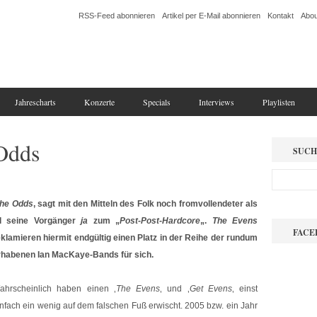
RSS-Feed abonnieren
Artikel per E-Mail abonnieren
Kontakt
Abou
Jahrescharts
Konzerte
Specials
Interviews
Playlisten
Odds
SUCH
he Odds
‚ sagt mit den Mitteln des Folk noch fromvollendeter als
ll seine Vorgänger
ja
zum „
Post-Post-Hardcore
„.
The Evens
FACE
eklamieren hiermit endgültig einen Platz in der Reihe der rundum
rhabenen Ian MacKaye-Bands für sich.
ahrscheinlich haben einen ‚
The Evens
‚ und ‚
Get Evens
‚ einst
infach ein wenig auf dem falschen Fuß erwischt. 2005 bzw. ein Jahr