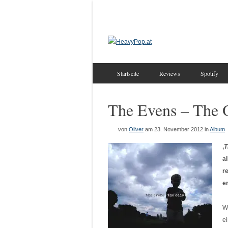
Startseite
Reviews
Spotify
The Evens – The 
von
Oliver
am 23. November 2012
in
Album
‚
T
a
r
e
W
e