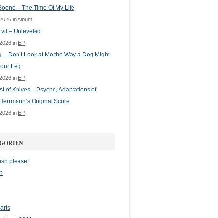
oone – The Time Of My Life
 2026 in
Album
vil – Unleveled
 2026 in
EP
g – Don’t Look at Me the Way a Dog Might
Your Leg
 2026 in
EP
st of Knives – Psycho, Adaptations of
Herrmann’s Original Score
 2026 in
EP
GORIEN
ish please!
n
arts