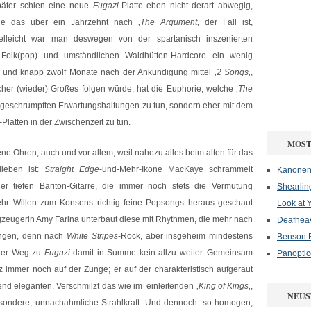
päter schien eine neue
Fugazi
-Platte eben nicht derart abwegig,
ie das über ein Jahrzehnt nach ‚
The Argument
‚ der Fall ist,
ielleicht war man deswegen von der spartanisch inszenierten
 Folk(pop) und umständlichen Waldhütten-Hardcore ein wenig
te und knapp zwölf Monate nach der Ankündigung mittel ‚
2 Songs
‚,
icher (wieder) Großes folgen würde, hat die Euphorie, welche ‚
The
t geschrumpften Erwartungshaltungen zu tun, sondern eher mit dem
-Platten in der Zwischenzeit zu tun.
MOST
ene Ohren, auch und vor allem, weil nahezu alles beim alten für das
lieben ist:
Straight Edge
-und-Mehr-Ikone MacKaye schrammelt
Kanonenf
er tiefen Bariton-Gitarre, die immer noch stets die Vermutung
Shearlin
mehr Willen zum Konsens richtig feine Popsongs heraus geschaut
Look at 
gzeugerin Amy Farina unterbaut diese mit Rhythmen, die mehr nach
Deafheav
lingen, denn nach
White Stripes
-Rock, aber insgeheim mindestens
Benson B
 der Weg zu
Fugazi
damit in Summe kein allzu weiter. Gemeinsam
Panoptic
erz immer noch auf der Zunge; er auf der charakteristisch aufgeraut
end eleganten. Verschmilzt das wie im einleitenden ‚
King of Kings
‚,
NEUS
sondere, unnachahmliche Strahlkraft. Und dennoch: so homogen,