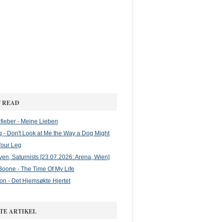
 READ
ieber - Meine Lieben
g - Don't Look at Me the Way a Dog Might
Your Leg
en, Saturnists [23.07.2026: Arena, Wien]
oone - The Time Of My Life
on - Det Hjemsøkte Hjertet
TE ARTIKEL