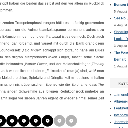
stopft haben die beiden das selbst auf den vor allem im Rückblick
Benson B
ekommen.
5. August
See No E
etzenden Trompetenphrasierungen hätte es im funkig groovenden
4. August
 gebraucht um die Aufmerksamkeitsspanne permanent aufrecht zu
Shearlin
e Exkursion in den loungigen Partysaal ist es dennoch. Doch auch
Look at 
annend, gar fordernd, und variiert mit durch die Bank grandiosem
3. August
Soundkorsett: ‚
I Do Myself
‚ schleppt sich tottraurig nahe am Blues
The Fore
m des filigran stampfenden‘
Broken Finger
‚ macht seine Sache
Bernard 
die bekannten ‚
Warble Factor
‚ und der Melancholiefeger ‚
Timothy
1. August
 aufs wesentliche reduzierte „Folkrockhits“ (nun ja) sind, weiß man
 Melodiereichtun, Spielwitz und Dringlichkeit mindestens mithalten
KATE
enn schon nicht überraschen. Ebenso wie die Epiphanie, dass
The
 anhaltenden Schwemme aus folkigen Reduktionsrock mühelos an
…in engl
amit sogar vor sieben Jahren eigentlich wieder einmal seiner Zeit
Allgemei
Featured
Interview
Jahresch