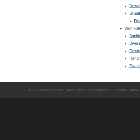
Down
Schal
Dis
Wühlkist
Buchkr
Diver
Gewin
Randn
Zwang
RSS-Feed abonnieren
Artikel per E-Mail abonnieren
Kontakt
About