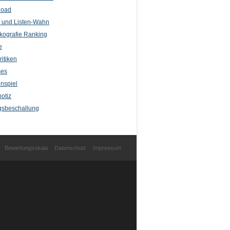
load
l und Listen-Wahn
kografie Ranking
e
itiken
ses
nspiel
otiz
sbeschallung
Bewertungsskala
Datenschutz
Impressum