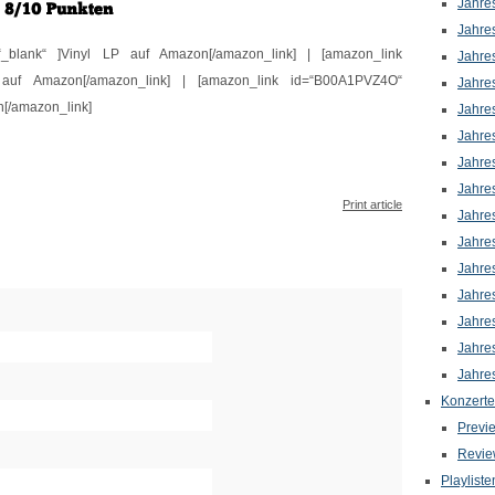
Jahre
Jahre
“_blank“ ]Vinyl LP auf Amazon[/amazon_link] | [amazon_link
Jahre
 auf Amazon[/amazon_link] | [amazon_link id=“B00A1PVZ4O“
Jahre
n[/amazon_link]
Jahre
Jahre
Jahre
Jahre
Print article
Jahre
Jahre
Jahre
Jahre
Jahre
Jahre
Jahre
Konzerte
Previ
Revie
Playliste