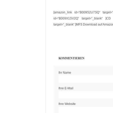
[amazon_link id=“B009S2U7SQ“ target=
id=“B009X1SV2Q“ target=“_blank“ ]CD
target=“_blank“ ]MP3 Download auf Amazo
KOMMENTIEREN
Ihr Name
Ihre E-Mail
Ihre Website