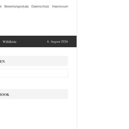
t
Bewertungsskala
Datenschutz
Impressum
Wühlkiste
6. August 2026
EN
BOOK