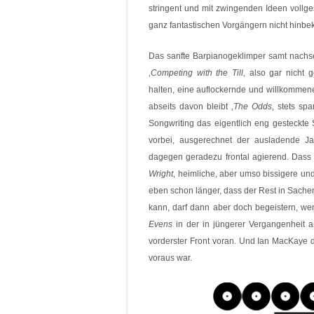
stringent und mit zwingenden Ideen vollge
ganz fantastischen Vorgängern nicht hinb
Das sanfte Barpianogeklimper samt nachs
‚
Competing with the Till
‚ also gar nicht
halten, eine auflockernde und willkommen
abseits davon bleibt ‚
The Odds
‚ stets sp
Songwriting das eigentlich eng gesteckte 
vorbei, ausgerechnet der ausladende Ja
dagegen geradezu frontal agierend. Dass 
Wright
‚ heimliche, aber umso bissigere und
eben schon länger, dass der Rest in Sachen
kann, darf dann aber doch begeistern, w
Evens
in der in jüngerer Vergangenheit
vorderster Front voran. Und Ian MacKaye d
voraus war.