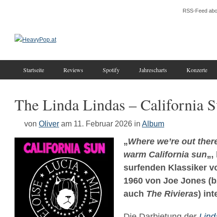
RSS-Feed abo
Startseite
Reviews
Spotify
Jahrescharts
Konzerte
The Linda Lindas – California 
von
Oliver
am 11. Februar 2026
in
Album
„
Where we’re out there
warm California sun
„,
surfenden Klassiker v
1960 von Joe Jones (b
auch
The Rivieras
) in
Die Darbietung der
Lind