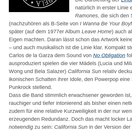
natürlich in erster Linie 
Ramones
, die sich den 
(nachzuhören als B-Seite von
I Wanna Be Your Boyf
später (auf dem 1977er Album
Leave Home
) auch a
Eigen machten. Daran lässt schon das Artwork kei
– und auch musikalisch ist die Linie klar. Kompakt 
Carlos de la Garza dem Sound von
No Obligation
fo
ausproduziert spielen die vier Mädels (Lucia und Mil
Wong und Bela Salazer)
California Sun
relativ deck
ikonischen Schatten ihrer Idole, den Powerpop eine 
Punkrock stellend.
Dass die Band stimmlich erwachsener geworden ist, 
rauchiger und tiefer intonierend als bisher einen net
zudem für eine relative Kurzweiligkeit in der nur we
erzeugenden Redundanz. Doch das macht locker La
notwendig
zu sein:
California Sun
in der Version der