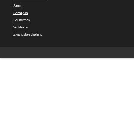
Single
Sonstiges
Soundtrack
Wühlkiste
Zwangsbeschallung