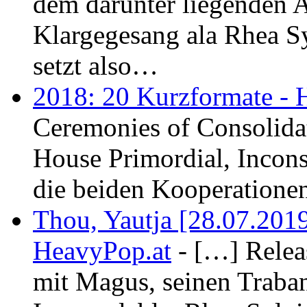
dem darunter liegenden A
Klargegesang ala Rhea S
setzt also…
2018: 20 Kurzformate - 
Ceremonies of Consolida
House Primordial, Incon
die beiden Kooperation
Thou, Yautja [28.07.2019
HeavyPop.at
- […] Relea
mit Magus, seinen Traba