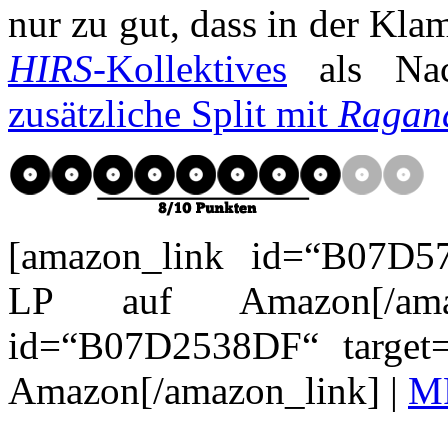
nur zu gut, dass in der Kl
HIRS
-Kollektives
als Nach
zusätzliche Split mit
Ragan
[amazon_link id=“B07D57
LP auf Amazon[/amaz
id=“B07D2538DF“ target
Amazon[/amazon_link] |
MP