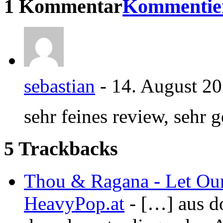
1 Kommentar
Kommentie
sebastian
- 14. August 2
sehr feines review, sehr g
5 Trackbacks
Thou & Ragana - Let Our
HeavyPop.at
- […] aus d