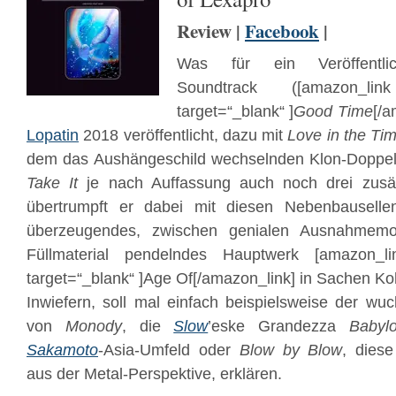
Review |
Facebook
|
Was für ein Veröffentlic
Soundtrack ([amazon_lin
target=“_blank“ ]
Good Time
[/a
Lopatin
2018 veröffentlicht, dazu mit
Love in the Ti
dem das Aushängeschild wechselnden Klon-Doppe
Take It
je nach Auffassung auch noch drei zusät
übertrumpft er dabei mit diesen Nebenbauselle
überzeugendes, zwischen genialen Ausnahmem
Füllmaterial pendelndes Hauptwerk [amazon_l
target=“_blank“ ]Age Of[/amazon_link] in Sachen Ko
Inwiefern, soll mal einfach beispielsweise der wu
von
Monody
, die
Slow
’eske Grandezza
Babyl
Sakamoto
-Asia-Umfeld oder
Blow by Blow
, dies
aus der Metal-Perspektive, erklären.