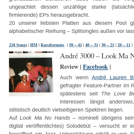
ungeachtet dessen unzählige starke (tatsäch
firmierende) EPs herausgebracht.
20 unserer liebsten Platten aus diesem Pool g
alphabetischer Reihung – Splitsingles außen vor las
218 Songs
|
HM
|
Kurzformate
|
50 – 41
|
40 – 31
|
30 – 21
|
20 – 11
|
André 3000 – Look Ma 
Review |
Facebook
|
Auch wenn
André Lauren B
gefragter Feature-Partner im R
spätestens seit
The Love 
Interessen längst andersw
stilistisch deutlich vielseitigeren Spektren liegen.
Auf
Look Ma No Hands
– nominell übrigens sei
digital veröffentlichtes) Solodebüt – versucht er s