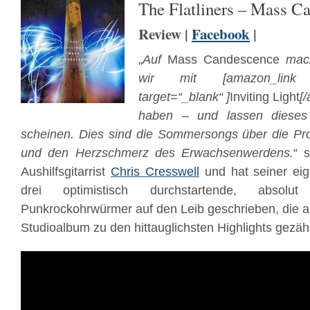
The Flatliners – Mass C
Review |
Facebook
|
„
Auf
Mass Candescence
mach
wir mit
[amazon_lin
target=“_blank“ ]
Inviting Light
[
haben – und lassen dieses 
scheinen. Dies sind die Sommersongs über die P
und den Herzschmerz des Erwachsenwerdens.
“ 
Aushilfsgitarrist
Chris Cresswell
und hat seiner eig
drei optimistisch durchstartende, absolu
Punkrockohrwürmer auf den Leib geschrieben, die a
Studioalbum zu den hittauglichsten Highlights gezähl