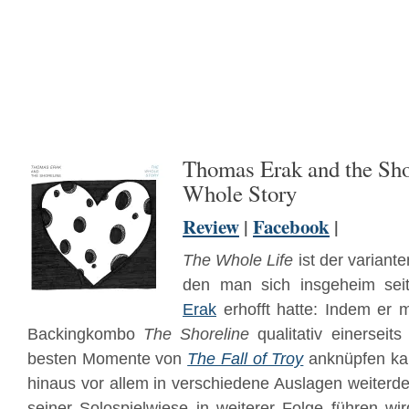
Thomas Erak and the Sho
Whole Story
Review
|
Facebook
|
The Whole Life
ist der variante
den man sich insgeheim se
Erak
erhofft hatte: Indem er m
Backingkombo
The Shoreline
qualitativ einerseits
besten Momente von
The Fall of Troy
anknüpfen kan
hinaus vor allem in verschiedene Auslagen weiterde
seiner Solospielwiese in weiterer Folge führen wir