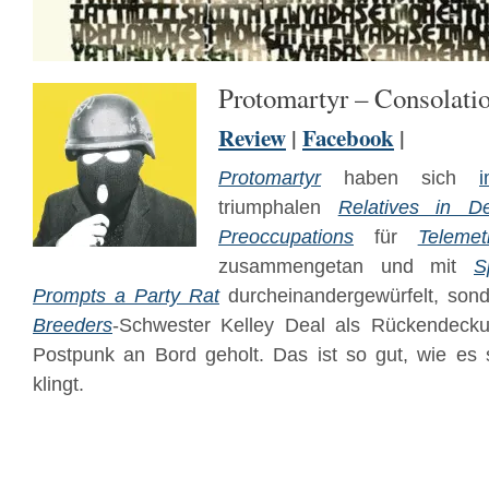
Protomartyr – Consolati
Review
|
Facebook
|
Protomartyr
haben sich
triumphalen
Relatives in D
Preoccupations
für
Teleme
zusammengetan und mit
S
Prompts a Party Rat
durcheinandergewürfelt, son
Breeders
-Schwester Kelley Deal als Rückendecku
Postpunk an Bord geholt. Das ist so gut, wie es
klingt.