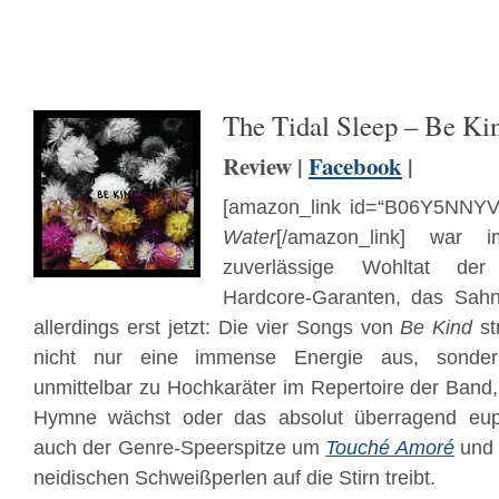
The Tidal Sleep – Be Ki
Review |
Facebook
|
[amazon_link id=“B06Y5NNYV3
Water
[/amazon_link] war
zuverlässige Wohltat der
Hardcore-Garanten, das Sahn
allerdings erst jetzt: Die vier Songs von
Be Kind
st
nicht nur eine immense Energie aus, sondern
unmittelbar zu Hochkaräter im Repertoire der Ban
Hymne wächst oder das absolut überragend eup
auch der Genre-Speerspitze um
Touché Amoré
un
neidischen Schweißperlen auf die Stirn treibt.