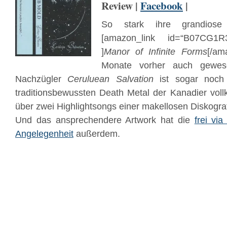
Review |
Facebook
|
So stark ihre grandiose 
[amazon_link id=“B07CG1R3
]
Manor of Infinite Forms
[/am
Monate vorher auch gewe
Nachzügler
Ceruluean Salvation
ist sogar noch 
traditionsbewussten Death Metal der Kanadier vol
über zwei Highlightsongs einer makellosen Diskograf
Und das ansprechendere Artwork hat die
frei vi
Angelegenheit
außerdem.