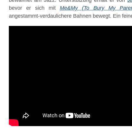
bewaffnet am Jazz. Unterstützung erhält er von
J
bevor er sich mit
Me&My (To Bury My Paren
angestammt-verdaulichere Bahnen bewegt. Ein feine