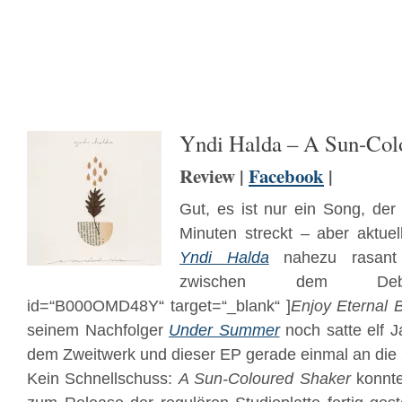
Yndi Halda – A Sun-Col
Review |
Facebook
|
Gut, es ist nur ein Song, der
Minuten streckt – aber aktue
Yndi Halda
nahezu rasant 
zwischen dem Debü
id=“B000OMD48Y“ target=“_blank“ ]
Enjoy Eternal B
seinem Nachfolger
Under Summer
noch satte elf J
dem Zweitwerk und dieser EP gerade einmal an die
Kein Schnellschuss:
A Sun-Coloured Shaker
konnte