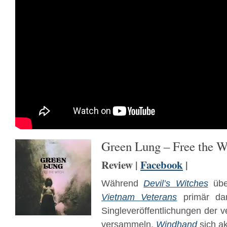
Green Lung – Free the W
Review |
Facebook
|
Während
Devil’s Witches
üb
Vietnam Veterans
primär dam
Singleveröffentlichungen der
versammeln,
Windhand
sich ak