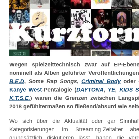
Wegen spielzeittechnisch zwar auf EP-Ebene
nominell als Alben geführter Veröffentlichunge
B.E.D
,
Some Rap Songs
,
Criminal Body
oder 
Kanye West
-Pentalogie (
DAYTONA
,
YE
,
KIDS 
K.T.S.E.
) waren die Grenzen zwischen Langspi
2018 gefühltermaßen so fließend/absurd wie selt
Wo sich über die Aktualität oder gar Sinnhafti
Kategorisierungen im Streaming-Zeitalter ab
grundsätzlich diskutieren lässt, haben die v