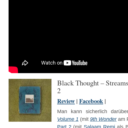
Black Thought – Streams
2
Review
|
Facebook
|
Man kann sicherlich darüber
Volume 1
(mit
9th Wonder
am P
Part 2
(mit
Salaam Remi
als B