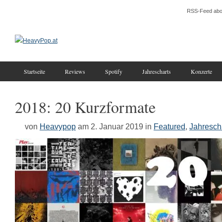
RSS-Feed abo
Startseite
Reviews
Spotify
Jahrescharts
Konzerte
2018: 20 Kurzformate
von
Heavypop
am 2. Januar 2019
in
Featured
,
Jahresch