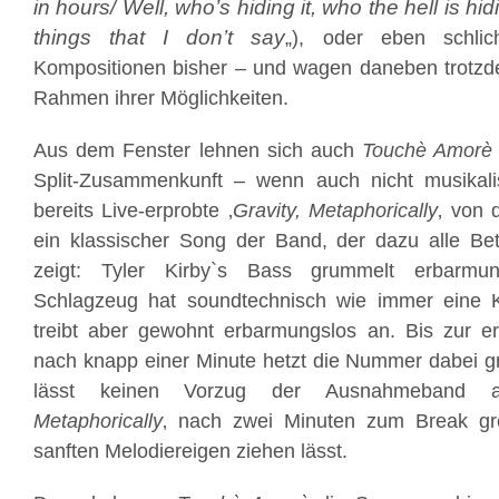
in hours/ Well, who’s hiding it, who the hell is hidi
things that I don’t say
„), oder eben schlic
Kompositionen bisher – und wagen daneben trotz
Rahmen ihrer Möglichkeiten.
Aus dem Fenster lehnen sich auch
Touchè Amorè
Split-Zusammenkunft – wenn auch nicht musikal
bereits Live-erprobte ‚
Gravity, Metaphorically
‚ von 
ein klassischer Song der Band, der dazu alle Bet
zeigt: Tyler Kirby`s Bass grummelt erbarmung
Schlagzeug hat soundtechnisch wie immer eine Ku
treibt aber gewohnt erbarmungslos an. Bis zur e
nach knapp einer Minute hetzt die Nummer dabei g
lässt keinen Vorzug der Ausnahmeband a
Metaphorically
‚ nach zwei Minuten zum Break gre
sanften Melodiereigen ziehen lässt.