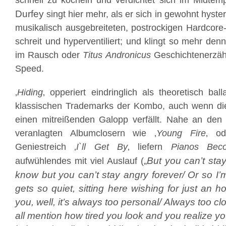
schnell zu köcheln und verdichtet sich im Midt
Durfey
singt hier mehr, als er sich in gewohnt hyste
musikalisch ausgebreiteten, postrockigen Hardcore
schreit und hyperventiliert; und klingt so mehr de
im Rausch oder
Titus Andronicus
Geschichtenerzähle
Speed.
‚
Hiding
‚ opperiert eindringlich als theoretisch ba
klassischen Trademarks der Kombo, auch wenn d
einen mitreißenden Galopp verfällt. Nahe an den t
veranlagten Albumclosern wie ‚
Young Fire
‚ od
Geniestreich ‚
I`ll Get By
‚ liefern
Pianos Bec
But you can’t stay
aufwühlendes mit viel Auslauf („
know but you can’t stay angry forever/ Or so I’m
gets so quiet, sitting here wishing for just an h
you, well, it’s always too personal/ Always too 
all mention how tired you look and you realize y