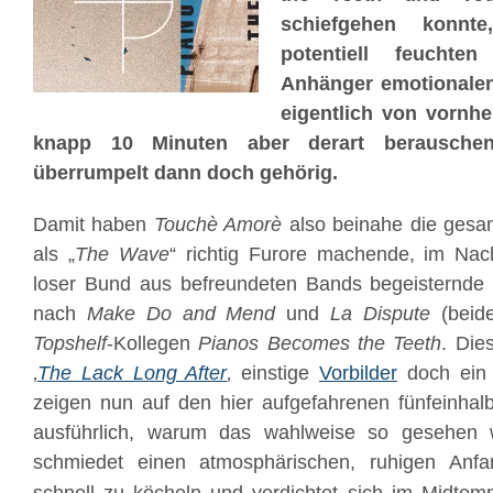
schiefgehen konn
potentiell feuchte
Anhänger emotionale
eigentlich von vornhe
knapp 10 Minuten aber derart berauschen
überrumpelt dann doch gehörig.
Damit haben
Touchè Amorè
also beinahe die gesa
als „
The Wave
“ richtig Furore machende, im Nac
loser Bund aus befreundeten Bands begeisternde
nach
Make Do and Mend
und
La Dispute
(beid
Topshelf
-Kollegen
Pianos Becomes the Teeth
. Die
‚
The Lack Long After
‚ einstige
Vorbilder
doch ein 
zeigen nun auf den hier aufgefahrenen fünfeinhal
ausführlich, warum das wahlweise so gesehen 
schmiedet einen atmosphärischen, ruhigen Anfa