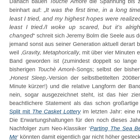
Danach bauen
Touchè Amorè
die Spannung bis z
It was the first time, in a long time/
beinhart auf: „
least I tried, and my highest hopes were realized/
least I tried./I woke up scared, but it’s alri
changed
“ schreit sich Jeremy Bolm die Seele aus 
jemand sonst aus seiner Generation aktuell derart
weil ‚
Gravity, Metaphorically
‚ mit über vier Minuten 
Band geworden ist (zumindest doppelt so lange 
bisherigen
Touchè Amorè
-Songs; selbst der bisher
‚
Honest Sleep
‚-Version der selbstbetitelten 2008
Minute kürzer!) und die relative Langform der Ban
nein, sogar ausgezeichnet steht, ist das hier zi
beachtlichere Statement als das schon großartige 
Split mit
The Casket Lottery
im letzten Jahr: eine 
Die Erwartungshaltungen für den noch dieses Jahr
Nachfolger zum Neo-Klassiker ‘
Parting The Sea B
Me
‘ könnten damit eigentlich gar nicht höher gestec