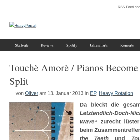
RSS-Feed abo
Startseite
Reviews
Spotify
Jahrescharts
Konzerte
Touchè Amorè / Pianos Become 
Split
von
Oliver
am 13. Januar 2013
in
EP
,
Heavy Rotation
Da bleckt die gesam
Letztendlich-Doch-Ni
Wave
“ zurecht lüste
beim Zusammentreffe
the Teeth
und
To