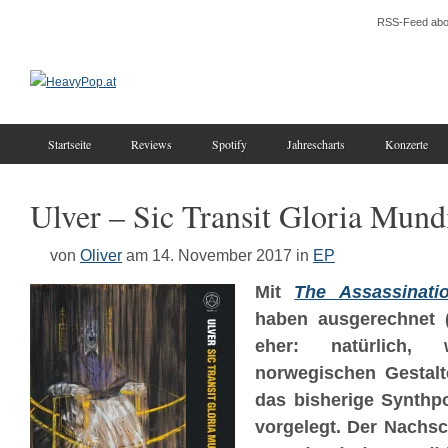
RSS-Feed abo
Startseite
Reviews
Spotify
Jahrescharts
Konzerte
Ulver – Sic Transit Gloria Mund
von
Oliver
am 14. November 2017
in
EP
Mit
The Assassinati
haben ausgerechnet (
eher: natürlich,
norwegischen Gestal
das bisherige Synthp
vorgelegt. Der Nachs