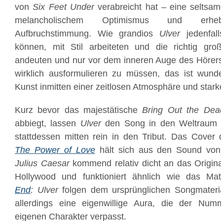
von
Six Feet Under
verabreicht hat – eine selts
melancholischem Optimismus und erheb
Aufbruchstimmung. Wie grandios
Ulver
jedenfall
können, mit Stil arbeiteten und die richtig g
andeuten und nur vor dem inneren Auge des Hörers 
wirklich ausformulieren zu müssen, das ist wunde
Kunst inmitten einer zeitlosen Atmosphäre und star
Kurz bevor das majestätische
Bring Out the Dea
abbiegt, lassen
Ulver
den Song in den Weltraum d
stattdessen mitten rein in den Tribut. Das Cover
The Power of Love
hält sich aus den Sound vo
Julius Caesar
kommend relativ dicht an das Origin
Hollywood und funktioniert ähnlich wie das Ma
End
: Ulver
folgen dem ursprünglichen Songmater
allerdings eine eigenwillige Aura, die der Numm
eigenen Charakter verpasst.