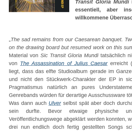
Transit Gloria Mundi
i
essentiell, aber in
willkommene Überras
„
The sad remains from our Caesarean banquet. Two
on the drawing board but resumed work on this su
Material von
Sic Transit Gloria Mundi
tatsächlich n
von
The
Assassinat
ion
of Julius Caesar
erreicht 
liegt, dass das elfte Studioalbum gerade im Ganzen
und nicht den Stückwerk-Charakter der EP in sich
Pragmatismus natürlich an pures Understatemen
Genrebands würden für derartige Ausschussware tö
Was dann auch
Ulver
selbst spät aber doch durc
sein durfte. Bevor etwaige physische und
Veröffentlichungswege abgeklärt werden konnten, w
drei nun endlich doch fertig gestellten Songs sch