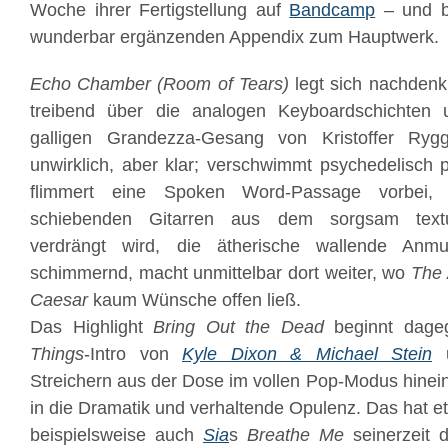
Woche ihrer Fertigstellung auf
Bandcamp
– und b
wunderbar ergänzenden Appendix zum Hauptwerk.
Echo Chamber (Room of Tears)
legt sich nachdenk
treibend über die analogen Keyboardschichten 
galligen Grandezza-Gesang von Kristoffer Rygg
unwirklich, aber klar; verschwimmt psychedelisch 
flimmert eine Spoken Word-Passage vorbei,
schiebenden Gitarren aus dem sorgsam textu
verdrängt wird, die ätherische wallende Anmu
schimmernd, macht unmittelbar dort weiter, wo
The 
Caesar
kaum Wünsche offen ließ.
Das Highlight
Bring Out the Dead
beginnt dage
Things
-Intro von
Kyle Dixon & Michael Stein
u
Streichern aus der Dose im vollen Pop-Modus hinein i
in die Dramatik und verhaltende Opulenz. Das hat e
beispielsweise auch
Sia
s
Breathe Me
seinerzeit 