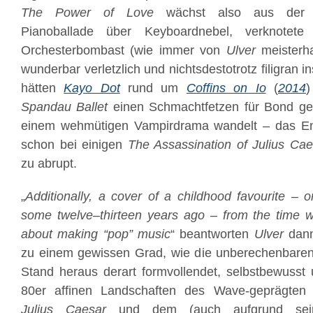
The Power of Love
wächst also aus der st
Pianoballade über Keyboardnebel, verknotete
Orchesterbombast (wie immer von
Ulver
meisterha
wunderbar verletzlich und nichtsdestotrotz filigran 
hätten
Kayo Dot
rund um
Coffins on Io
(
2014
Spandau Ballet
einen Schmachtfetzen für Bond ges
einem wehmütigen Vampirdrama wandelt – das E
schon bei einigen
The Assassination of Julius Cae
zu abrupt.
„
Additionally, a cover of a childhood favourite – 
some twelve–thirteen years ago – from the time we 
about making “pop” music
“ beantworten
Ulver
dann
zu einem gewissen Grad, wie die unberechenbare
Stand heraus derart formvollendet, selbstbewusst
80er affinen Landschaften des Wave-geprägte
Julius Caesar
und dem (auch aufgrund sein