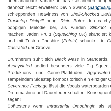
überschaubare Varianz in das Geschehen bringe
dennoch leicht erweitern: Devin Swank (
Sanguisug
schleppenden Heaviness von
Shell-Shocked Bari
Truckstop Dickpill
bringt
Ricin Botox
den catchy 
poppigen Melodie bei, als würden
Slipknot
e
machen; Jaden Pruitt (
Squelching OK
) skandiert 
und mit Triston Cheshire (
Potato
) schunkelt in
C
Castrated
der Groove.
Drumherum suhlt sich
Black Mass
in Standards. De
Asphyxiated
addiert besonders viele Pig Squeals
Produktions- und Genre-Plattitüden,
Aggravated
sampelndem Sidestep kompositorisch ein einziger C
Severance Package
lässt die Vocals waterboarden
Drummachine auf Dauerfeuer schalten. Konsequen
sagen!
Spätestens wenn
Intracranial Omophagia
als st