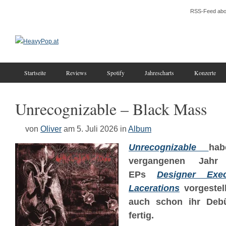
RSS-Feed abo
Startseite
Reviews
Spotify
Jahrescharts
Konzerte
Unrecognizable – Black Mass
von
Oliver
am 5. Juli 2026
in
Album
Unrecognizable
ha
vergangenen Jah
EPs
Designer Exec
Lacerations
vorgestell
auch schon ihr De
fertig.