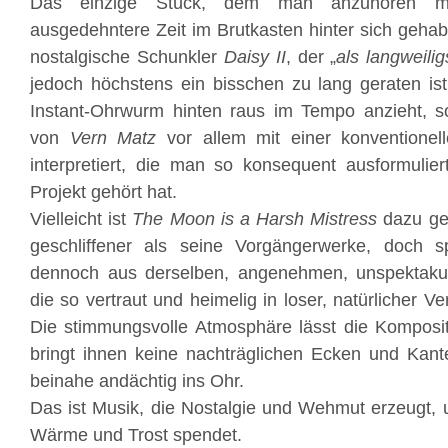
Das einzige Stück, dem man anzuhören me
ausgedehntere Zeit im Brutkasten hinter sich gehab
nostalgische Schunkler
Daisy II
, der „
als langweili
jedoch höchstens ein bisschen zu lang geraten is
Instant-Ohrwurm hinten raus im Tempo anzieht, s
von
Vern Matz
vor allem mit einer konventionell
interpretiert, die man so konsequent ausformulie
Projekt gehört hat.
Vielleicht ist
The Moon is a Harsh Mistress
dazu gen
geschliffener als seine Vorgängerwerke, doch 
dennoch aus derselben, angenehmen, unspektakul
die so vertraut und heimelig in loser, natürlicher V
Die stimmungsvolle Atmosphäre lässt die Komposit
bringt ihnen keine nachträglichen Ecken und Kant
beinahe andächtig ins Ohr.
Das ist Musik, die Nostalgie und Wehmut erzeugt, u
Wärme und Trost spendet.