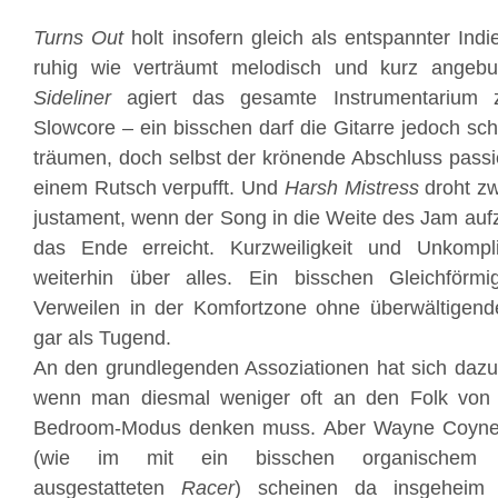
Turns Out
holt insofern gleich als entspannter Ind
ruhig wie verträumt melodisch und kurz angebu
Sideliner
agiert das gesamte Instrumentarium z
Slowcore – ein bisschen darf die Gitarre jedoch s
träumen, doch selbst der krönende Abschluss passier
einem Rutsch verpufft. Und
Harsh Mistress
droht zw
justament, wenn der Song in die Weite des Jam aufz
das Ende erreicht. Kurzweiligkeit und Unkompl
weiterhin über alles. Ein bisschen Gleichförm
Verweilen in der Komfortzone ohne überwältigend
gar als Tugend.
An den grundlegenden Assoziationen hat sich dazu
wenn man diesmal weniger oft an den Folk von 
Bedroom-Modus denken muss. Aber Wayne Coyn
(wie im mit ein bisschen organischem 80er
ausgestatteten
Racer
) scheinen da insgeheim 