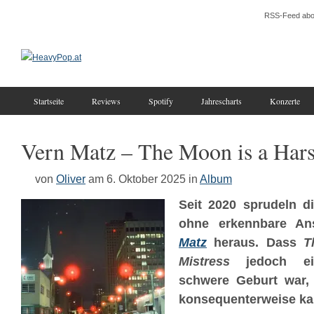
RSS-Feed abo
Startseite
Reviews
Spotify
Jahrescharts
Konzerte
Vern Matz – The Moon is a Hars
von
Oliver
am 6. Oktober 2025
in
Album
Seit 2020 sprudeln di
ohne erkennbare A
Matz
heraus. Dass
T
Mistress
jedoch ein
schwere Geburt war, 
konsequenterweise ka