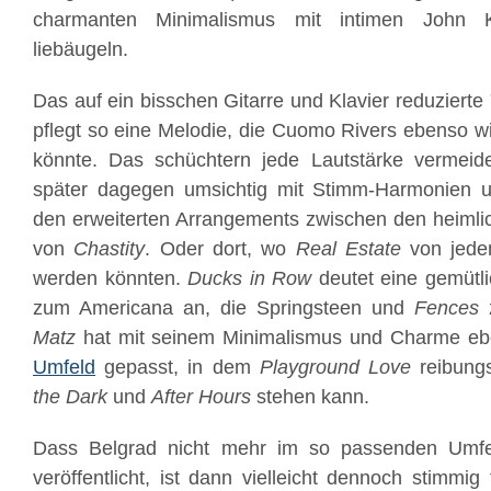
charmanten Minimalismus mit intimen John 
liebäugeln.
Das auf ein bisschen Gitarre und Klavier reduzierte
pflegt so eine Melodie, die Cuomo Rivers ebenso wie
könnte. Das schüchtern jede Lautstärke vermei
später dagegen umsichtig mit Stimm-Harmonien 
den erweiterten Arrangements zwischen den heiml
von
Chastity
. Oder dort, wo
Real Estate
von jede
werden könnten.
Ducks in Row
deutet eine gemütl
zum Americana an, die Springsteen und
Fences
z
Matz
hat mit seinem Minimalismus und Charme eb
Umfeld
gepasst, in dem
Playground Love
reibung
the Dark
und
After Hours
stehen kann.
Dass Belgrad nicht mehr im so passenden Umf
veröffentlicht, ist dann vielleicht dennoch stimmig 