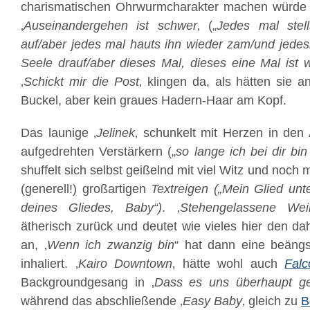
charismatischen Ohrwurmcharakter machen würde –
‚
Auseinandergehen ist schwer
‚ („
Jedes mal stel
auf/aber jedes mal hauts ihn wieder zam/und jede
Seele drauf/aber dieses Mal, dieses eine Mal ist
‚
Schickt mir die Post
‚ klingen da, als hätten sie
Buckel, aber kein graues Hadern-Haar am Kopf.
Das launige ‚
Jelinek
‚ schunkelt mit Herzen in den
aufgedrehten Verstärkern („
so lange ich bei dir bi
shuffelt sich selbst geißelnd mit viel Witz und noch
(generell!) großartigen
Textreigen („Mein Glied unter
deines Gliedes, Baby“)
. ‚
Stehengelassene Wein
ätherisch zurück und deutet wie vieles hier den da
an, ‚
Wenn ich zwanzig bin
“ hat dann eine beängs
inhaliert. ‚
Kairo Downtown
‚ hätte wohl auch
Falc
Backgroundgesang in ‚
Dass es uns überhaupt g
während das abschließende ‚
Easy Baby
‚ gleich zu
B