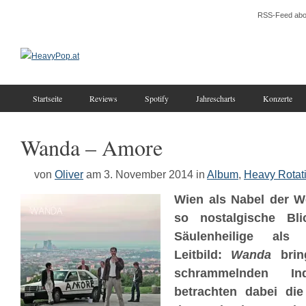
RSS-Feed abo
Startseite
Reviews
Spotify
Jahrescharts
Konzerte
Wanda – Amore
von
Oliver
am 3. November 2014
in
Album
,
Heavy Rotat
Wien als Nabel der We
so nostalgische Bli
Säulenheilige als 
Leitbild:
Wanda
brin
schrammelnden I
betrachten dabei die