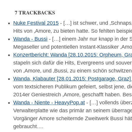
7 TRACKBACKS
Nuke Festival 2015
- […] ist schwer‚ und ‚Schnaps‚ 
Hits von ‚Amore‚ zu bieten hatte. So fehlten beis
Wanda - Bussi
- […] einem Jahr nur knapp in der S
Megaseller und potentiellen Instant-Klassiker ‚Am
Konzertbericht: Wanda [28.10.2015: Orpheum, Gr
stapeln sich dafür die Hits, Evergreens und sou
von ‚Amore‚ und ‚Bussi‚ zu einem schön schwitzen
Wanda, Klabauter [28.01.2015: Postgarage, Graz]
vom textsicheren Publikum gefeiert, selbst jene, di
2014er Geniestreich ‚Amore‚ geschafft haben. Be
Wanda - Niente - HeavyPop.at
- […] vollends übe
Verwalterplatte wie das primär an seinem überra
Vorgänger Amore scheiternde Zweitwerk Bussi hät
gebraucht.…