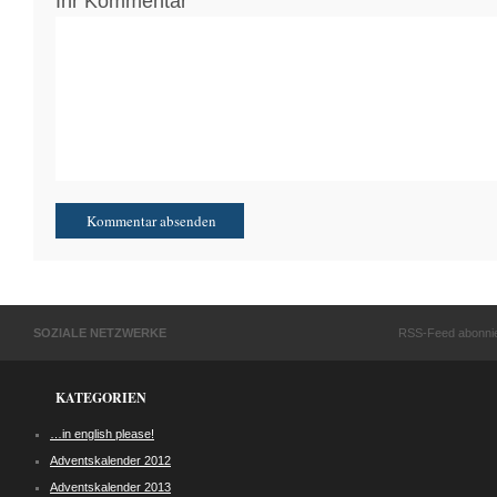
Ihr Kommentar
SOZIALE NETZWERKE
RSS-Feed abonni
KATEGORIEN
…in english please!
Adventskalender 2012
Adventskalender 2013