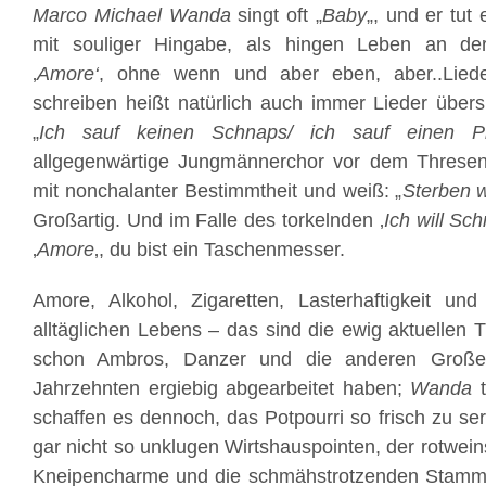
Marco Michael Wanda
singt oft „
Baby
„, und er tut
mit souliger Hingabe, als hingen Leben an der
‚
Amore‘
, ohne wenn und aber eben, aber..Lied
schreiben heißt natürlich auch immer Lieder über
„
Ich sauf keinen Schnaps/ ich sauf einen Pis
allgegenwärtige Jungmännerchor vor dem Thres
mit nonchalanter Bestimmtheit und weiß: „
Sterben w
Großartig. Und im Falle des torkelnden ‚
Ich will Sc
‚
Amore
‚, du bist ein Taschenmesser.
Amore, Alkohol, Zigaretten, Lasterhaftigkeit und
alltäglichen Lebens – das sind die ewig aktuellen
schon Ambros, Danzer und die anderen Große
Jahrzehnten ergiebig abgearbeitet haben;
Wanda
t
schaffen es dennoch, das Potpourri so frisch zu serv
gar nicht so unklugen Wirtshauspointen, der rotwei
Kneipencharme und die schmähstrotzenden Stammti