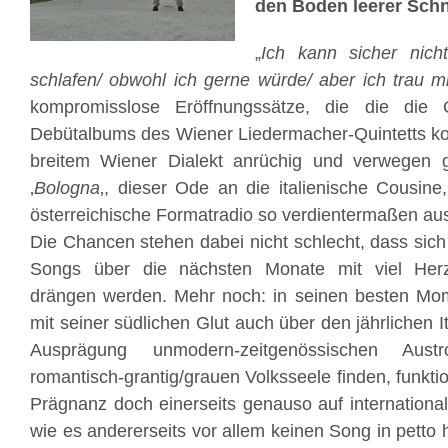
den Boden leerer Sch
„
Ich kann sicher nich
schlafen/ obwohl ich gerne würde/ aber ich trau mi
kompromisslose Eröffnungssätze, die die die 
Debütalbums des Wiener Liedermacher-Quintetts ko
breitem Wiener Dialekt anrüchig und verwegen 
‚
Bologna
‚, dieser Ode an die italienische Cousin
österreichische Formatradio so verdientermaßen aus 
Die Chancen stehen dabei nicht schlecht, dass sich
Songs über die nächsten Monate mit viel Herz
drängen werden. Mehr noch: in seinen besten Mo
mit seiner südlichen Glut auch über den jährlichen I
Ausprägung unmodern-zeitgenössischen Aus
romantisch-grantig/grauen Volksseele finden, funktion
Prägnanz doch einerseits genauso auf international
wie es andererseits vor allem keinen Song in petto