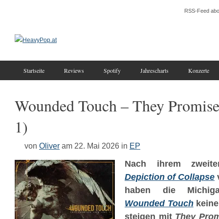
RSS-Feed abo
Startseite
Reviews
Spotify
Jahrescharts
Konzerte
Wounded Touch – They Promise
1)
von
Oliver
am 22. Mai 2026
in
EP
Nach ihrem zwei
Depiction of Collapse
haben die Michigan
Wounded Touch
keine 
steigen mit
They Prom