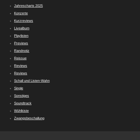
Jahrescharts 2025
Konzerte
Kurzreviews
Livealbum
Playlisten
Previews
Randnotiz
Reissue
Reviews
Reviews
Schall und Listen-Wahn
Single
Sonstiges
Soundtrack
Wühlkiste
Zwangsbeschallung