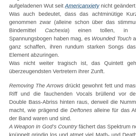
aufgeladenen Wut seit
Americanxiety
nicht geändert
Was auch bedeutet, dass das achtminütige Kurz
genommen zwar (alleine schon über das stimmun
Bindemittel
Cachexia
) einen tollen, in s
Spannungsbogen haben mag, es
Wounded Touch
a
ganz schaffen, ihren rundum starken Songs das
Element abzuringen.
Was nicht weiter tragisch ist, das Quintett ge
überzeugendsten Vertretern ihrer Zunft.
Removing The Arrows
drückt gewohnt fett und mas
Riff und die fauchenden Vocals brüllend vor d
Double Bass-Abriss hinten raus, derweil die Numm
macht, wie prägend die
Deftones
alleine für das 
der Band waren und sind.
A Weapon In God’s Country
fächert das Spektrum no
knüppelt grindig los und atmet viel Math- und Death