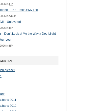
 2026 in
EP
oone – The Time Of My Life
 2026 in
Album
vil – Unleveled
 2026 in
EP
g – Don’t Look at Me the Way a Dog Might
Your Leg
 2026 in
EP
GORIEN
ish please!
n
arts
scharts 2011
scharts 2012