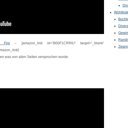
Dis
Wühlkist
Buchkr
Diver
Gewin
Randn
e Fire
– ‚[amazon_link id=“B00F1CRRIU“ target=“_blank“
Zwang
amazon_link]‘
lten was von allen Seiten versprochen wurde.