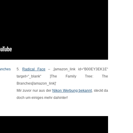
5.
Radical Face
– ‚[amazon_link id=“B00EY3EK1E“
target=“_blank“ ]The Family Tree: The
Branches[/amazon_link]‘
Mir zuvor nur aus der
Nikon Werbung bekannt
, steckt da
doch um einiges mehr dahinter!