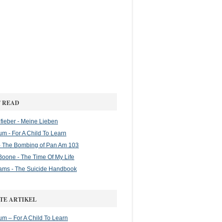
 READ
ieber - Meine Lieben
m - For A Child To Learn
 The Bombing of Pan Am 103
oone - The Time Of My Life
ams - The Suicide Handbook
TE ARTIKEL
m – For A Child To Learn