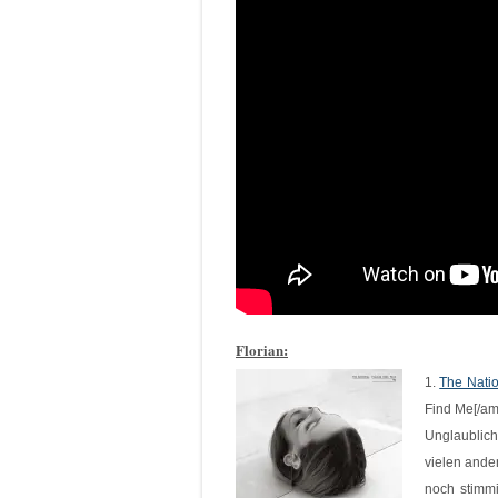
Florian:
1.
The Natio
Find Me[/am
Unglaublic
vielen ande
noch stimmi