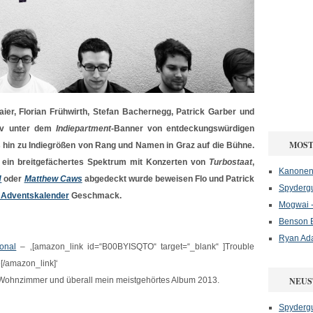
aier, Florian Frühwirth, Stefan Bachernegg, Patrick Garber und
tiv unter dem
Indiepartment
-Banner von entdeckungswürdigen
MOST
s hin zu Indiegrößen von Rang und Namen in Graz auf die Bühne.
 ein breitgefächertes Spektrum mit Konzerten von
Turbostaat
,
Kanonenf
H
oder
Matthew Caws
abgedeckt wurde beweisen Flo und Patrick
Spydergu
Adventskalender
Geschmack.
Mogwai -
Benson B
Ryan Ad
onal
– ‚[amazon_link id=“B00BYISQTO“ target=“_blank“ ]Trouble
e[/amazon_link]‘
 Wohnzimmer und überall mein meistgehörtes Album 2013.
NEUS
Spydergu