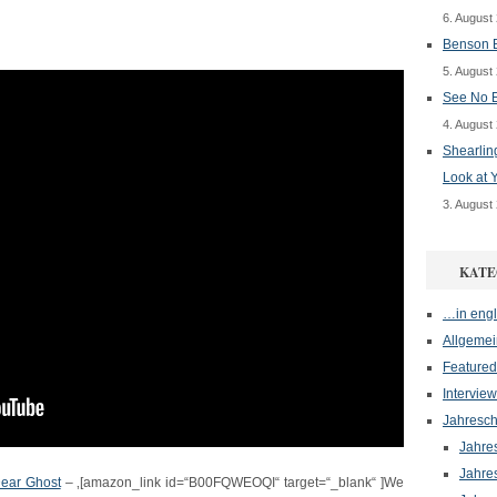
6. August
Benson B
5. August
See No E
4. August
Shearlin
Look at 
3. August
KATE
…in engl
Allgemei
Featured
Interview
Jahresch
Jahre
Jahre
Dear Ghost
– ‚[amazon_link id=“B00FQWEOQI“ target=“_blank“ ]We