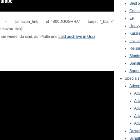
Best o
Compi
EP
 ‚[amazon_link id=“B00DGGGHHA“ target=“_blank“
Heavy
/amazon_link]‘
Kurzr
sie wieder da sind, auf Platte und
bald auch live in Graz
.
Livea
Reiss
Singl
Sonst
Sound
Specials
Adven
Adv
Adv
Adv
Adv
Adv
Down
Schal