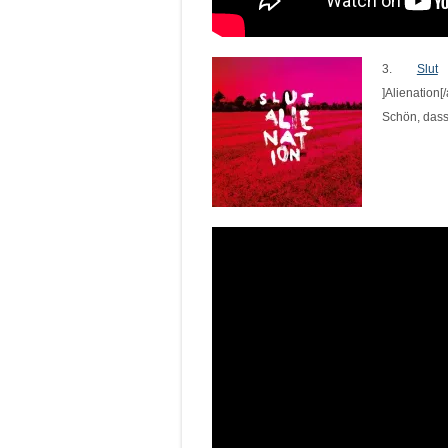
3.
Slut
–
]Alienation[
Schön, dass 