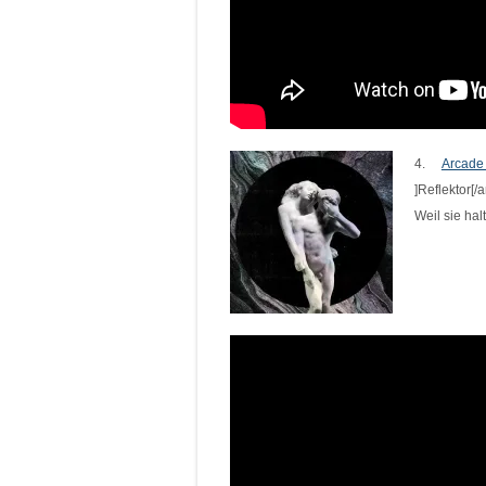
4.
Arcad
]Reflektor[/
Weil sie ha