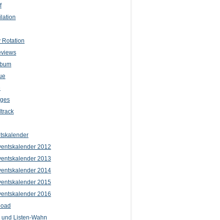
f
lation
 Rotation
eviews
lbum
ue
e
iges
track
tskalender
entskalender 2012
entskalender 2013
entskalender 2014
entskalender 2015
entskalender 2016
load
l und Listen-Wahn