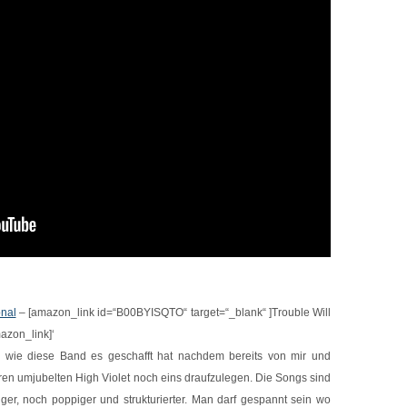
nal
– [amazon_link id=“B00BYISQTO“ target=“_blank“ ]Trouble Will
azon_link]‘
h wie diese Band es geschafft hat nachdem bereits von mir und
ren umjubelten High Violet noch eins draufzulegen. Die Songs sind
ger, noch poppiger und strukturierter. Man darf gespannt sein wo