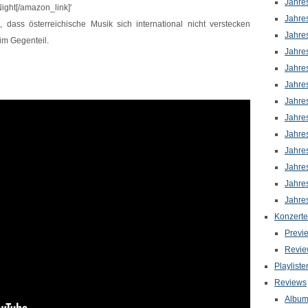
Jahre
Night[/amazon_link]‘
Jahre
 dass österreichische Musik sich international nicht verstecken
Jahre
im Gegenteil.
Jahre
Jahre
Jahre
Jahre
Jahre
Jahre
Jahre
Jahre
Jahre
Jahre
Konzerte
Previ
Revie
Playliste
Reviews
Albu