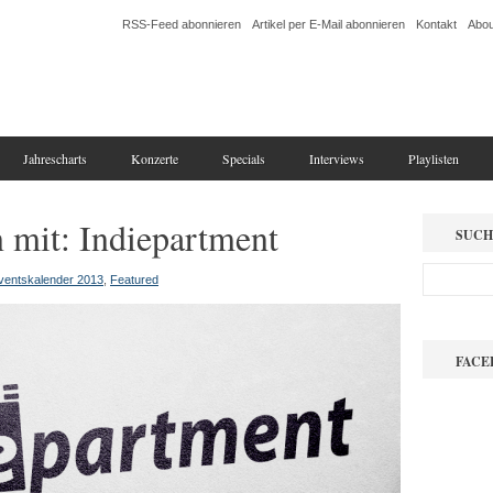
RSS-Feed abonnieren
Artikel per E-Mail abonnieren
Kontakt
Abou
Jahrescharts
Konzerte
Specials
Interviews
Playlisten
n mit: Indiepartment
SUCH
ventskalender 2013
,
Featured
FACE