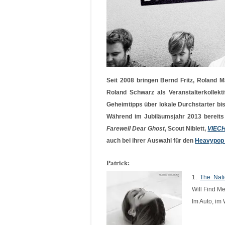
Seit 2008 bringen Bernd Fritz, Roland M
Roland Schwarz als Veranstalterkollek
Geheimtipps über lokale Durchstarter bi
Während im Jubiläumsjahr 2013 bereits
Farewell Dear Ghost
, Scout Niblett,
VIEC
auch bei ihrer Auswahl für den
Heavypop 
Patrick:
1.
The Nati
Will Find M
Im Auto, im