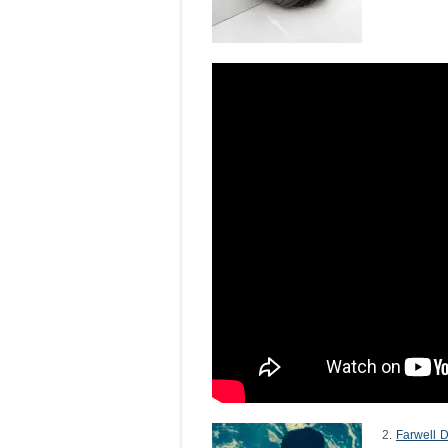
2.
Farwell 