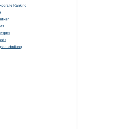
kografie Ranking
e
itiken
ses
nspiel
otiz
sbeschallung