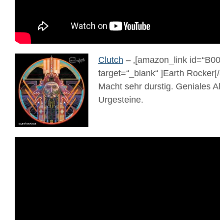
Clutch
– ‚[amazon_link id=“B
target=“_blank“ ]Earth Rocker[
Macht sehr durstig. Geniales 
Urgesteine.