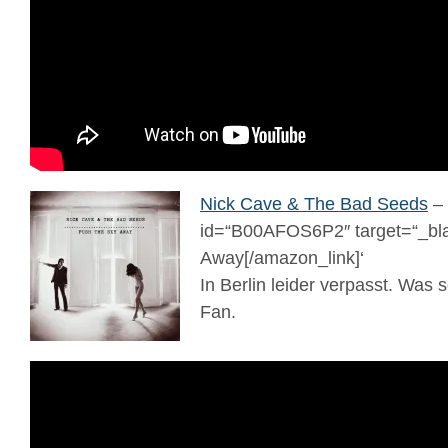
Nick Cave & The Bad Seeds
– 
id=“B00AFOS6P2″ target=“_bla
Away[/amazon_link]‘
In Berlin leider verpasst. Was s
Fan.