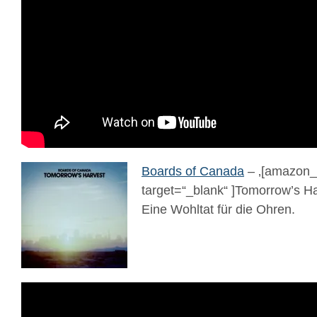
Boards of Canada
– ‚[amazon_
target=“_blank“ ]Tomorrow’s Ha
Eine Wohltat für die Ohren.