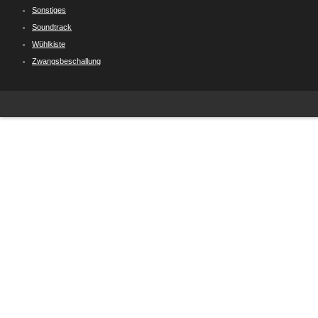
Sonstiges
Soundtrack
Wühlkiste
Zwangsbeschallung