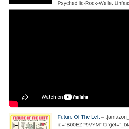
Psychedilic-Rock-Welle. Unfas
Future Of The Left
– ‚[amazon_
id=“B00EZP9VYM“ target=“_bla