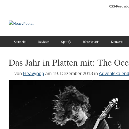
RSS-Feed abo
Startseite
Reviews
Spotify
Jahrescharts
Konzerte
Das Jahr in Platten mit: The Oc
von
Heavypop
am 19. Dezember 2013
in
Adventskalend