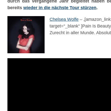
durch das vergangene Jahr begleitet haben b
bereits
wieder in die nächste Tour stürzen
.
Chelsea Wolfe
– ‚[amazon_lin
target=“_blank“ ]Pain Is Beauty
Zurecht in aller Munde. Absolu