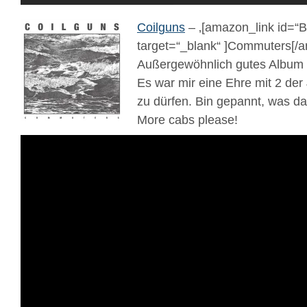
Coilguns
– ‚[amazon_link id
target=“_blank“ ]Commuters[/a
Außergewöhnlich gutes Album 
Es war mir eine Ehre mit 2 der
zu dürfen. Bin gepannt, was d
More cabs please!