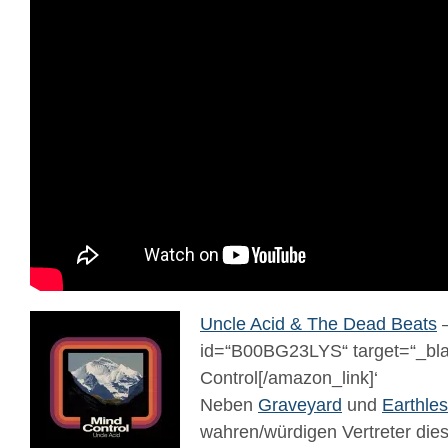
Uncle Acid & The Dead Beats
–
id=“B00BG23LYS“ target=“_bla
Control[/amazon_link]‘
Neben
Graveyard
und
Earthle
wahren/würdigen Vertreter die