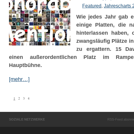
Featured
,
Jahrescharts 
Wie jedes Jahr gab e
einige Platten, die n
hinterlassen haben,
zwangsläufig Plätze in
zu ergattern. 15 D
einen außerordentlichen Platz im Rampen
Hauptbühne.
[mehr…]
1
2
3
4
SOZIALE NETZWERKE
RSS-Feed abonni