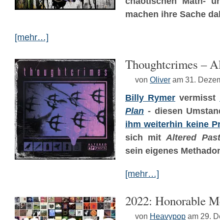
chaotischen Math- u
machen ihre Sache da
[mehr…]
Thoughtcrimes – Al
von
Oliver
am 31. Deze
Billy Rymer
vermisst
Plan
- diesen Umsta
ihm weiterhin keine 
sich mit
Altered Pas
sein eigenes Methado
[mehr…]
2022: Honorable M
von
Heavypop
am 29. 