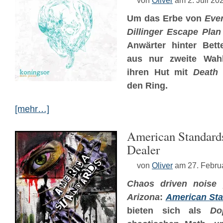
von
Oliver
am 2. Juli 20
Um das Erbe von
Ever
Dillinger Escape Plan
Anwärter hinter Bet
aus nur zweite Wah
ihren Hut mit
Death 
den Ring.
[mehr…]
American Standard
Dealer
von
Oliver
am 27. Febru
Chaos driven noise 
Arizona
:
American St
bieten sich als
Do