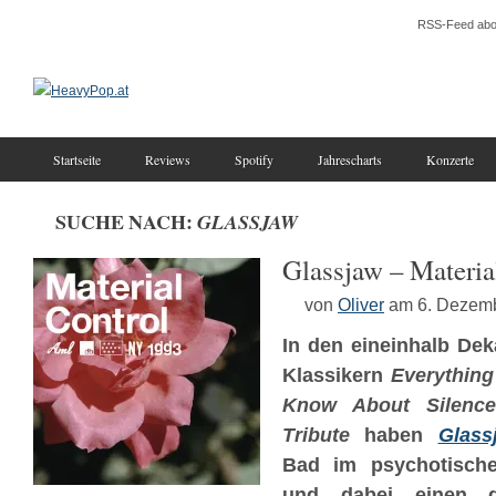
RSS-Feed abo
Startseite
Reviews
Spotify
Jahrescharts
Konzerte
SUCHE NACH:
GLASSJAW
Glassjaw – Materia
von
Oliver
am 6. Dezem
In den eineinhalb Dek
Klassikern
Everythin
Know About Silence
Tribute
haben
Glass
Bad im psychotisch
und dabei einen di