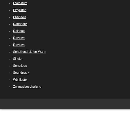
Livealbum
Playlisten
Previews
Randnotiz
Reissue
Reviews
Reviews
Schall und Listen-Wahn
Single
Sonstiges
Soundtrack
Wühlkiste
Zwangsbeschallung