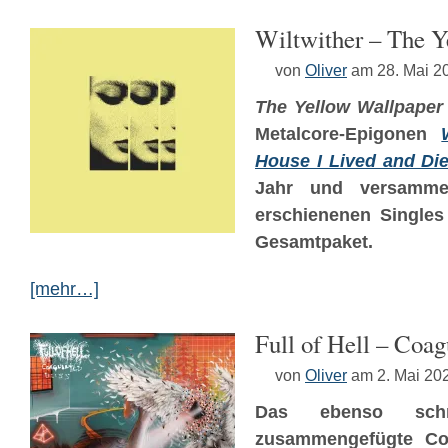
Wiltwither – The Y
von
Oliver
am 28. Mai 2
The Yellow Wallpaper
Metalcore-Epigonen
House I Lived and Die
Jahr und versammel
erschienenen Singles
Gesamtpaket.
[mehr…]
Full of Hell – Coag
von
Oliver
am 2. Mai 20
Das ebenso schr
zusammengefügte C