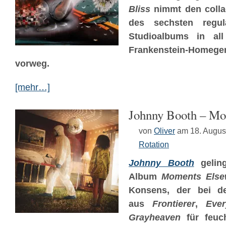
Bliss
nimmt den colla
des sechsten regu
Studioalbums in all
Frankenstein-Hom
vorweg.
[mehr…]
Johnny Booth – Mo
von
Oliver
am 18. Augus
Rotation
Johnny Booth
geling
Album
Moments Else
Konsens, der bei de
aus
Frontierer
,
Eve
Grayheaven
für feuc