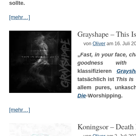
sollte.
[mehr…]
Grayshape – This I
von
Oliver
am 16. Juli 2
„
Fast, in your face, c
goodness with 
klassifizieren
Graysh
tatsächlich ist
This Is
allem pures, unkasc
Die
-Worshipping.
[mehr…]
Koningsor – Death 