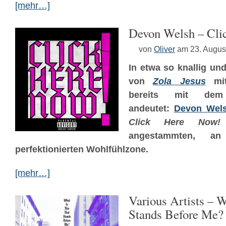
[mehr…]
Devon Welsh – Cli
von
Oliver
am 23. Augus
In etwa so knallig und
von
Zola Jesus
mit
bereits mit dem
andeutet:
Devon Wel
Click Here Now!
angestammten, a
perfektionierten Wohlfühlzone.
[mehr…]
Various Artists – W
Stands Before Me?