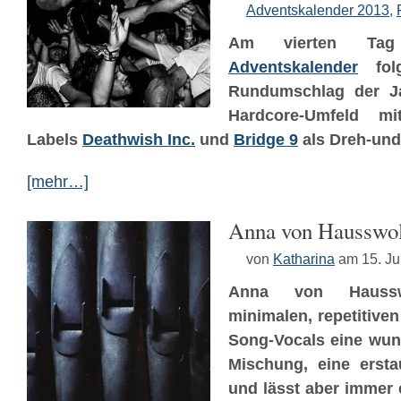
Adventskalender 2013
,
Am vierten T
Adventskalender
folg
Rundumschlag der Ja
Hardcore-Umfeld mi
Labels
Deathwish Inc.
und
Bridge 9
als Dreh-und
[mehr…]
Anna von Hausswol
von
Katharina
am 15. Ju
Anna von Haussw
minimalen, repetitiven
Song-Vocals eine wun
Mischung, eine ersta
und lässt aber immer e