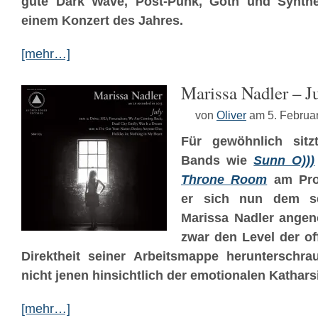
gute Dark Wave, Post-Punk, Goth und Synthe
einem Konzert des Jahres.
[mehr…]
Marissa Nadler – J
von
Oliver
am 5. Februa
Für gewöhnlich sitz
Bands wie
Sunn O)))
Throne Room
am Prod
er sich nun dem s
Marissa Nadler ange
zwar den Level der o
Direktheit seiner Arbeitsmappe herunterschrau
nicht jenen hinsichtlich der emotionalen Kathars
[mehr…]