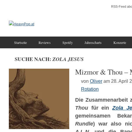
RSS-Feed abo
Startseite
Reviews
Spotify
Jahrescharts
Konzerte
SUCHE NACH:
ZOLA JESUS
Mizmor & Thou – 
von
Oliver
am 28. April 
Rotation
Die Zusammenarbeit 
Thou
für ein
Zola J
gemeinsamen Bek
Rundle
) war also ni
A.L.N.
und die Band