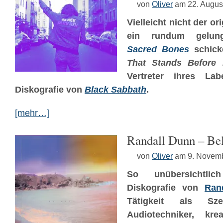
von
Oliver
am 22. Augus
Vielleicht nicht der or
ein rundum gelung
Sacred Bones
schick
That Stands Before
Vertreter ihres Lab
Diskografie von
Black Sabbath
.
[mehr…]
Randall Dunn – Be
von
Oliver
am 9. Novem
So unübersichtlic
Diskografie von
Ran
Tätigkeit als Szene
Audiotechniker, krea