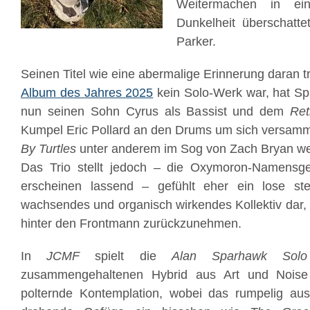
Weitermachen in ein
Dunkelheit überschatt
Parker.
Seinen Titel wie eine abermalige Erinnerung daran 
Album des Jahres 2025
kein Solo-Werk war, hat Sp
nun seinen Sohn Cyrus als Bassist und dem
Ret
Kumpel Eric Pollard an den Drums um sich versam
By Turtles
unter anderem im Sog von Zach Bryan we
Das Trio stellt jedoch – die Oxymoron-Namensg
erscheinen lassend – gefühlt eher ein lose steh
wachsendes und organisch wirkendes Kollektiv dar, da
hinter den Frontmann zurückzunehmen.
In
JCMF
spielt die
Alan Sparhawk Sol
zusammengehaltenen Hybrid aus Art und Noise
polternde Kontemplation, wobei das rumpelig a