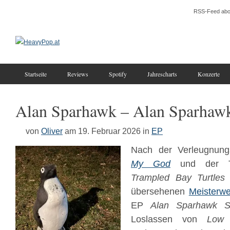
RSS-Feed abo
Startseite
Reviews
Spotify
Jahrescharts
Konzerte
Alan Sparhawk – Alan Sparhaw
von
Oliver
am 19. Februar 2026
in
EP
Nach der Verleugnun
My God
und der Tr
Trampled Bay Turtles
übersehenen
Meisterwe
EP
Alan Sparhawk S
Loslassen von
Low
g