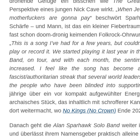
drohende Gefüge ein bisschen wie
The Grea
Perspektive eines jungen Nick Cave wirkt. „
When Jes
motherfuckers are gonna pay
“ beschwört Sparh
Schärfe – und Mann, ist das ein kleiner Fiebertrau
fast schon doom-dronig keimenden Folkrock-Ohrwu
„
This is a song I’ve had for a few years, but couldn’
play or record it. We started playing it last year i
Band, on tour, and with each month, the senti
increased. I feel like the song has become 
fascist/authoritarian streak that several world lead
the people who have been blinded into support
jährige über ein vor kompakt aufgewühlter Energ
archaisches Stück, das inhaltlich mit schrofferer Ka
dort weitermacht, wo
No Kings (No Crown)
Ende 2025
Danach geht die
Alan Sparhawk Solo Band
weiter 
und überlässt ihrem Namensgeber praktisch alleine 