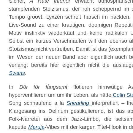
Sicher,
A Hate Inferior
erwacht atmosphärisch
stampfenden Stoizismus, der roh scheppernd im s
Tempo groovt. Lyxzén schreit harsch im nackten, 
Live-Sound zu einer krautigen, doomigen Repetit
Motiv instinktiv wiederkäut und keine radikalen 
Selbst ein kurzes Verschnaufen will den ebenso a
Stoizismus nicht vertreiben. Damit ist das (exempla
im Wesen der neuen Band aber eigentlich auch b
verlangt bereits hier eigentlich nicht die ausla
Swans
.
In
Dör för långsamt
flötieren hirnwütige Av
hyperventilieren um um ihr Leben, als hätte
Colin St
Song schnaufend a la
Shearling
interpretiert – th
Klargesang ins Delirium gestikulierend, ist das 
Folk-Narretei aus dem Jazz-Limbo, die selts
kaputte
Maruja
-Vibes mit der kargen Titel-Hook in d