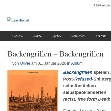
RSS-Feed abo
Startseite
Reviews
Spotify
Jahrescharts
Konzerte
Backengrillen – Backengrillen
von
Oliver
am 31. Januar 2026
in
Album
Backengrillen
spielen
Post-
Refused
-Splitt
selbstbetitel
selbstpeoklamierten
racist, free form Death
Dennis Lyxzén (vocal 