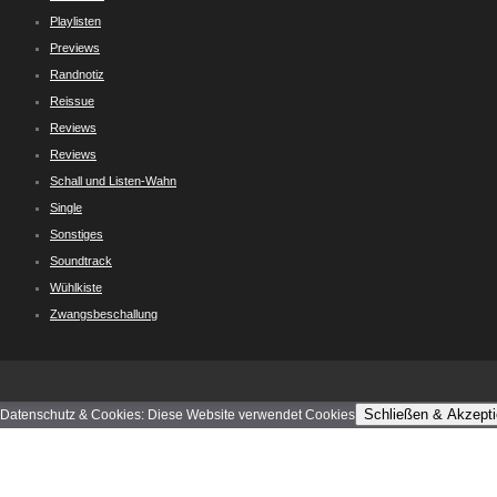
Playlisten
Previews
Randnotiz
Reissue
Reviews
Reviews
Schall und Listen-Wahn
Single
Sonstiges
Soundtrack
Wühlkiste
Zwangsbeschallung
Schließen & Akzepti
Datenschutz & Cookies: Diese Website verwendet Cookies