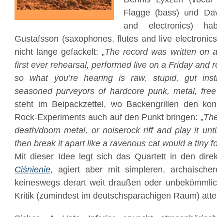
Flagge (bass) und Da
and electronics) h
Gustafsson (saxophones, flutes and live electron
nicht lange gefackelt: „
The record was written on a
first ever rehearsal, performed live on a Friday and
so what you’re hearing is raw, stupid, gut ins
seasoned purveyors of hardcore punk, metal, free 
steht im Beipackzettel, wo Backengrillen den kon
Rock-Experiments auch auf den Punkt bringen: „
The
death/doom metal, or noiserock riff and play it unt
then break it apart like a ravenous cat would a tiny 
Mit dieser Idee legt sich das Quartett in den dir
Ciśnienie
, agiert aber mit simpleren, archaische
keineswegs derart weit draußen oder unbekömmlic
Kritik (zumindest im deutschsparachigen Raum) attes