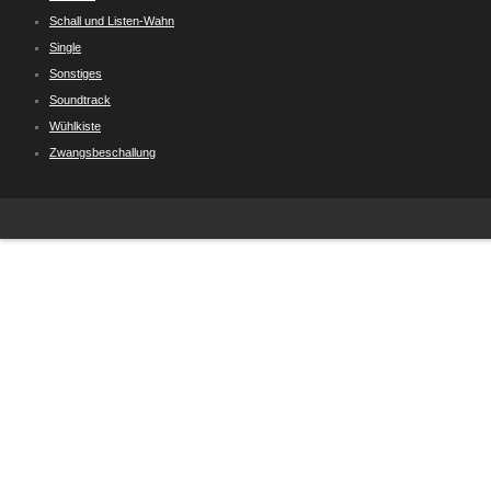
Schall und Listen-Wahn
Single
Sonstiges
Soundtrack
Wühlkiste
Zwangsbeschallung