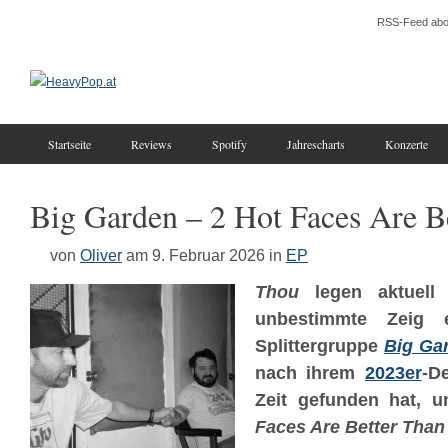
RSS-Feed abo
Startseite
Reviews
Spotify
Jahrescharts
Konzerte
Big Garden – 2 Hot Faces Are B
von
Oliver
am 9. Februar 2026
in
EP
Thou
legen aktuell
unbestimmte Zeig 
Splittergruppe
Big Ga
nach ihrem
2023er
-D
Zeit gefunden hat, 
Faces Are Better Than