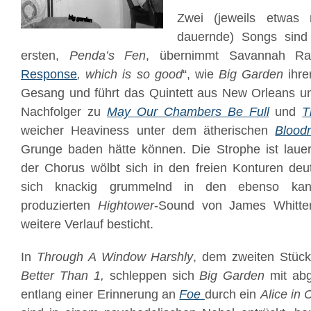
Zwei (jeweils etwas
dauernde) Songs sind 
ersten,
Penda’s Fen
, übernimmt Savannah Ra
Response
, which is so good
“, wie
Big Garden
ihre
Gesang und führt das Quintett aus New Orleans un
Nachfolger zu
May Our Chambers Be Full
und
T
weicher Heaviness unter dem ätherischen
Blood
Grunge baden hätte können. Die Strophe ist laue
der Chorus wölbt sich in den freien Konturen deu
sich knackig grummelnd in den ebenso kant
produzierten
Hightower
-Sound von James Whitte
weitere Verlauf besticht.
In
Through A Window Harshly
, dem zweiten Stüc
Better Than 1,
schleppen sich
Big Garden
mit abg
entlang einer Erinnerung an
Foe
durch ein
Alice in 