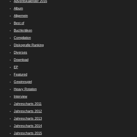
Adventskalender 2016
Album
Allgemein
Best of
Buchkritiken
Compilation
Diskografie Ranking
Diverses
Download
EP
Featured
Gewinnspiel
Heavy Rotation
Interview
Jahrescharts 2011
Jahrescharts 2012
Jahrescharts 2013
Jahrescharts 2014
Jahrescharts 2015