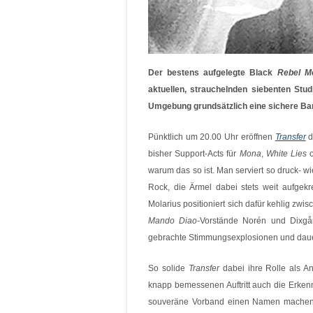
Der bestens aufgelegte Black
Rebel M
aktuellen, strauchelnden siebenten Stud
Umgebung grundsätzlich eine sichere Ban
Pünktlich um 20.00 Uhr eröffnen
Transfer
d
bisher Support-Acts für
Mona
,
White Lies
o
warum das so ist. Man serviert so druck- w
Rock, die Ärmel dabei stets weit aufge
Molarius positioniert sich dafür kehlig zwi
Mando Diao-
Vorstände Norén und Dixgår
gebrachte Stimmungsexplosionen und daue
So solide
Transfer
dabei ihre Rolle als An
knapp bemessenen Auftritt auch die Erkenn
souveräne Vorband einen Namen machen d