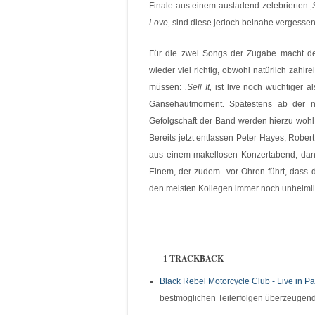
Finale aus einem ausladend zelebrierten ‚
Love
‚ sind diese jedoch beinahe vergessen
Für die zwei Songs der Zugabe macht d
wieder viel richtig, obwohl natürlich zahlre
müssen: ‚
Sell It
‚ ist live noch wuchtiger a
Gänsehautmoment. Spätestens ab der nä
Gefolgschaft der Band werden hierzu wohl
Bereits jetzt entlassen Peter Hayes, Rob
aus einem makellosen Konzertabend, dan
Einem, der zudem vor Ohren führt, dass 
den meisten Kollegen immer noch unheimlic
1 TRACKBACK
Black Rebel Motorcycle Club - Live in Pa
bestmöglichen Teilerfolgen überzeuge