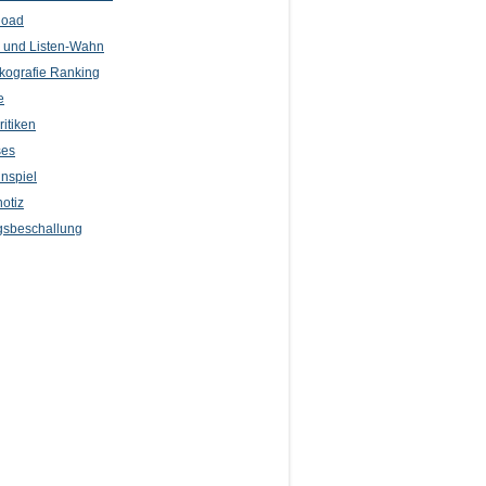
load
l und Listen-Wahn
kografie Ranking
e
itiken
ses
nspiel
otiz
sbeschallung