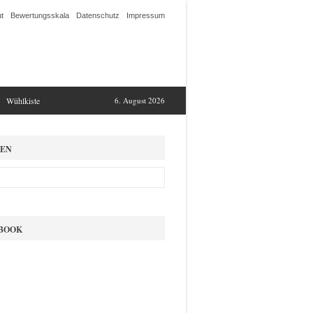
t
Bewertungsskala
Datenschutz
Impressum
Wühlkiste
6. August 2026
EN
BOOK