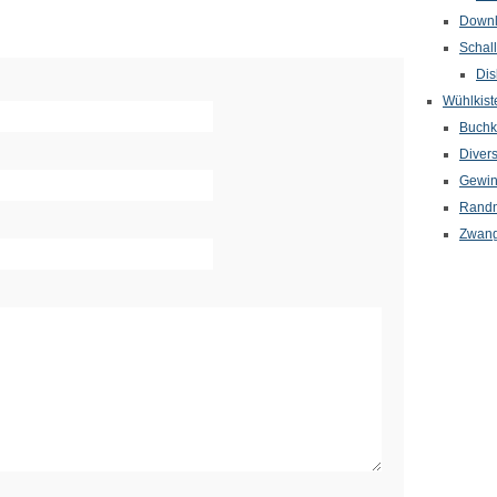
Down
Schal
Dis
Wühlkist
Buchkr
Diver
Gewin
Randn
Zwang