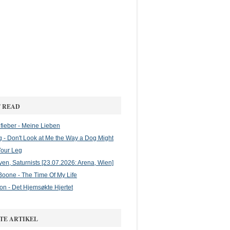
 READ
ieber - Meine Lieben
g - Don't Look at Me the Way a Dog Might
Your Leg
en, Saturnists [23.07.2026: Arena, Wien]
oone - The Time Of My Life
on - Det Hjemsøkte Hjertet
TE ARTIKEL