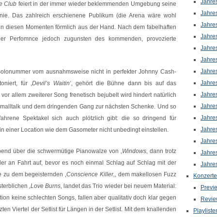
Jahre
e Club
feiert in der immer wieder beklemmenden Umgebung seine
Jahre
onie. Das zahlreich erschienene Publikum (die Arena wäre wohl
Jahre
nd in diesen Momenten förmlich aus der Hand. Nach dem fabelhaften
Jahre
 der Perfomnce jedoch zugunsten des kommenden, provozierte
Jahre
Jahre
Jahre
e Solonummer vom ausnahmsweise nicht in perfekter Johnny Cash-
Jahre
iert, für ‚
Devil’s Waitin‘
‚ gehört die Bühne dann bis auf das
Jahre
vor allem zweiterer Song frenetisch bejubelt wird hindert natürlich
Jahre
 Smalltalk und dem dringenden Gang zur nächsten Schenke. Und so
Jahre
ahrene Spektakel sich auch plötzlich gibt: die so dringend für
Jahre
h in einer Location wie dem Gasometer nicht unbedingt einstellen.
Jahre
bend über die schwermütige Pianowalze von ‚
Windows
‚ dann trotz
Jahre
der an Fahrt auf, bevor es noch einmal Schlag auf Schlag mit der
Jahre
e zu dem begeisternden ‚
Conscience Killer
‚, dem makellosen Fuzz
Konzerte
terblichen ‚
Love Burns
‚ landet das Trio wieder bei neuem Material:
Previ
ition keine schlechten Songs, fallen aber qualitativ doch klar gegen
Revie
ten Viertel der Setlist für Längen in der Setlist. Mit dem knallenden
Playliste