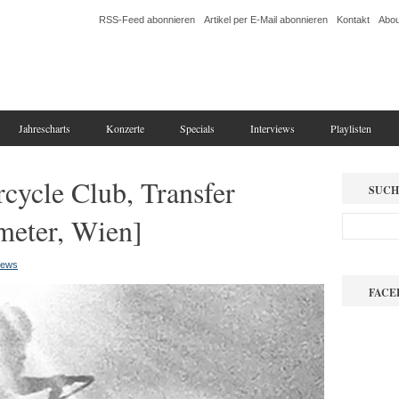
RSS-Feed abonnieren
Artikel per E-Mail abonnieren
Kontakt
Abou
Jahrescharts
Konzerte
Specials
Interviews
Playlisten
cycle Club, Transfer
SUCH
meter, Wien]
iews
FACE