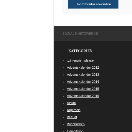
SOZIALE NETZWERKE
KATEGORIEN
…in english please!
Adventskalender 2012
Adventskalender 2013
Adventskalender 2014
Adventskalender 2015
Adventskalender 2016
Album
Allgemein
Best of
Buchkritiken
Compilation