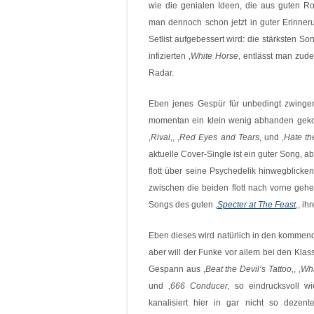
wie die genialen Ideen, die aus guten 
man dennoch schon jetzt in guter Erinner
Setlist aufgebessert wird: die stärksten S
infizierten ‚
White Horse
‚ entlässt man zude
Radar.
Eben jenes Gespür für unbedingt zwin
momentan ein klein wenig abhanden gekom
‚
Rival
‚, ‚
Red Eyes and Tears
‚ und ‚
Hate th
aktuelle Cover-Single ist ein guter Song, ab
flott über seine Psychedelik hinwegblicken
zwischen die beiden flott nach vorne gehe
Songs des guten ‚
Specter at The Feast
‚, i
Eben dieses wird natürlich in den kommende
aber will der Funke vor allem bei den Klas
Gespann aus ‚
Beat the Devil’s Tattoo
‚, ‚
Wha
und ‚
666 Conducer
‚ so eindrucksvoll 
kanalisiert hier in gar nicht so deze