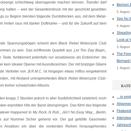
Rocksongs schlichtweg überragende machen können.
Transfer
darf
Benson B
ung halten – weil der Gesamteindruck mit der geschickt gesetzten
5. August
ongs zu Beginn blenden folgende Durststrecken aus, mit dem Metal-
See No E
m hinten raus mit starker Duftmarke – und für die Zukunft auf dem
4. August
Shearlin
Look at 
gende Spannungsbögen scheint dem
Black Rebel Motorcycle Club
3. August
men zu sein. Das eröffnende Quartett aus ‚
Let The Day Begin
‚,
The Fore
e Taste
‚ funktioniert jedenfalls nur ansatzweise als Eisbrecher: die
Bernard 
er kein idealer Opener mit Ausrufezeichen. Der mit bratziger Gitarre
1. August
de Vertreter von ‚
B.R.M.C
‚ ist hingegen etwas hilflos eingeklemmt
nden, mit Abstand uninspiriertesten
Black Rebel Motorcycle Club-
hrem bisher schwächsten Albums.
KATE
…in engl
n knapp 2 Stunden jedoch in aller Ausführlichkeit zelebriert, noch
Allgemei
siker-erprobten Hits der Band überspringen. Das führt das folgende
Featured
tever Happened to My Rock ‚N Roll
‚, ‚
Ain’t No Easy Way
‚, ‚
Berlin
‚
Interview
wie auf Nummer Sicher gehend vor. Der gut gefüllte Gasometer
Jahresch
nten Ansätzen ein über die vordersten Reihen hinausgehendes