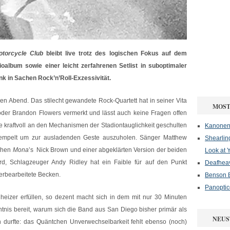
otorcycle Club
bleibt live trotz des logischen Fokus auf dem
ioalbum sowie einer leicht zerfahrenen Setlist in suboptimaler
k in Sachen Rock’n’Roll-Exzessivität.
en Abend. Das stilecht gewandete Rock-Quartett hat in seiner Vita
MOST
der Brandon Flowers vermerkt und lässt auch keine Fragen offen
ie kraftvoll an den Mechanismen der Stadiontauglichkeit geschulten
Kanonenf
krempelt um zur ausladenden Geste auszuholen. Sänger Matthew
Shearlin
schen
Mona
’s Nick Brown und einer abgeklärten Version der beiden
Look at 
d, Schlagzeuger Andy Ridley hat ein Faible für auf den Punkt
Deafheav
rbearbeitete Becken.
Benson B
Panoptic
heizer erfüllen, so dezent macht sich in dem mit nur 30 Minuten
tnis bereit, warum sich die Band aus San Diego bisher primär als
NEUS
urfte: das Quäntchen Unverwechselbarkeit fehlt ebenso (noch)