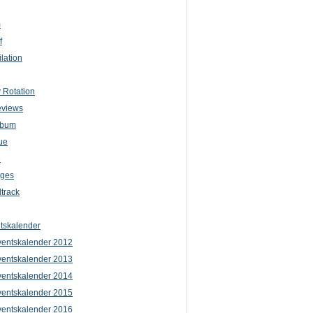
m
f
lation
 Rotation
eviews
lbum
ue
e
iges
track
tskalender
entskalender 2012
entskalender 2013
entskalender 2014
entskalender 2015
entskalender 2016