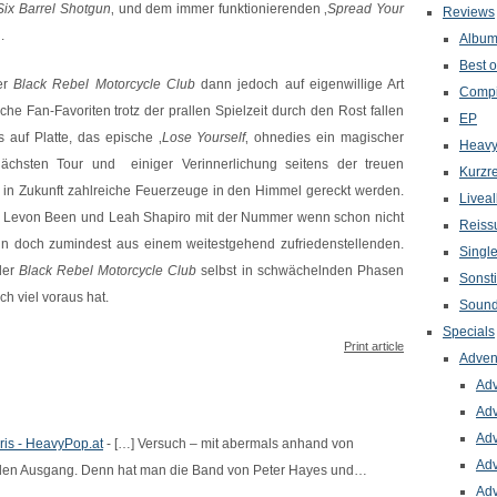
Six Barrel Shotgun
‚ und dem immer funktionierenden ‚
Spread Your
Reviews
.
Albu
Best o
er
Black Rebel Motorcycle Club
dann jedoch auf eigenwillige Art
Compi
iche Fan-Favoriten trotz der prallen Spielzeit durch den Rost fallen
EP
ls auf Platte, das epische ‚
Lose Yourself
‚ ohnedies ein magischer
Heavy
chsten Tour und einiger Verinnerlichung seitens der treuen
Kurzr
 in Zukunft zahlreiche Feuerzeuge in den Himmel gereckt werden.
Livea
ert Levon Been und Leah Shapiro mit der Nummer wenn schon nicht
Reiss
n doch zumindest aus einem weitestgehend zufriedenstellenden.
Singl
der
Black Rebel Motorcycle Club
selbst in schwächelnden Phasen
Sonst
h viel voraus hat.
Sound
Specials
Print article
Adven
Adv
Adv
Adv
ris - HeavyPop.at
- […] Versuch – mit abermals anhand von
Adv
nden Ausgang. Denn hat man die Band von Peter Hayes und…
Adv