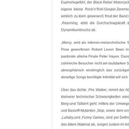
Euphoriegefühl, der
Black Rebel Motorcycl
eigene kleine Rock’n’Roll-Gospel-Zerem
wirklich zu klein gewesen!) frisst der Ba
‚
Returning
‚ ebbt die Durchschlagskraft
Dynamikumbruchs ab.
‚
Mercy
‚ wird als intensiv-melancholisch
Pose geworfenen Robert Levon Been inton
pastorale alleine Finale Peter Hayes. Dass 
zahlreiche Besucher nicht am lautstarken
atmosphärisch eindringlich das zurückgef
derartige Songs benötigte Intimität will sic
Über das dichte ‚
Fire Walker
‚ nimmt der A
kleinerer technischer Schwierigkeiten wie
Berg-und-Talfahrt geht: mittels der Umweg
und Bassriff-Mutanten ‚
Stop
‚ sowie dem uns
‚
Lullaby
‚und ‚
Funny Games
‚ sind per Defin
das ältere Material ab, sorgen zudem im letz