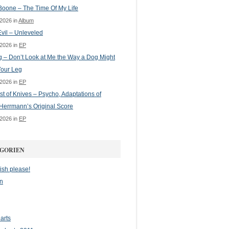
oone – The Time Of My Life
 2026 in
Album
vil – Unleveled
 2026 in
EP
g – Don’t Look at Me the Way a Dog Might
Your Leg
 2026 in
EP
st of Knives – Psycho, Adaptations of
Herrmann’s Original Score
 2026 in
EP
GORIEN
ish please!
n
arts