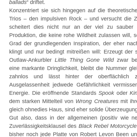
ballads
“ driftet.
Konzentriert sie sich hingegen auf die theoretis
Trios – den impulsiven Rock – und versucht die Z
scheitert dies nicht nur an der viel zu sauber
Produktion, die keine rohe Wildheit zulassen will,
Grad der grundlegenden Inspiration, der eher nach
klingt und nur bedingt mitreißen will: Erzeugt der s
Outlaw-Ankurbler
Little Thing Gone Wild
zwar bei
eine markante Dringlichkeit, bleibt die Nummer gle
zahnlos und lässt hinter der oberflächlich 
Ausgelassenheit jedwede Gefährlichkeit vermiss
Energie. Die eröffnende Standards
Spook
oder
Ki
dem starken Mittelteil von
Wrong Creatures
mit ihr
gleich ohnedies Haus, sind eher solide Überzeugungst
Gut also, dass in der allgemeinen (positiv wie n
Zuverlässigkeitsklausel des
Black Rebel Motorcycle
bisher noch jede Platte von Robert Levon Been un