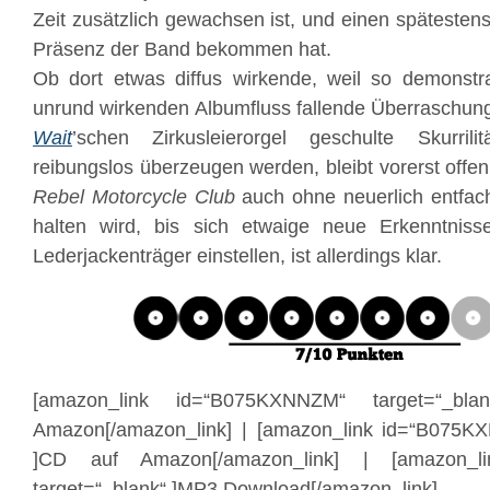
Zeit zusätzlich gewachsen ist, und einen spätesten
Präsenz der Band bekommen hat.
Ob dort etwas diffus wirkende, weil so demonstr
unrund wirkenden Albumfluss fallende Überraschun
Wait
’schen Zirkusleierorgel geschulte Skurril
reibungslos überzeugen werden, bleibt vorerst of
Rebel Motorcycle Club
auch ohne neuerlich entfac
halten wird, bis sich etwaige neue Erkenntniss
Lederjackenträger einstellen, ist allerdings klar.
[amazon_link id=“B075KXNNZM“ target=“_bl
Amazon[/amazon_link] | [amazon_link id=“B075KX
]CD auf Amazon[/amazon_link] | [amazon_li
target=“_blank“ ]MP3 Download[/amazon_link]