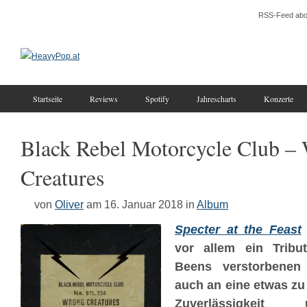
RSS-Feed abo
Startseite
Reviews
Spotify
Jahrescharts
Konzerte
Black Rebel Motorcycle Club –
Creatures
von
Oliver
am 16. Januar 2018
in
Album
Specter at the Feast
vor allem ein Tribu
Beens verstorbenen 
auch an eine etwas zu
Zuverlässigkeit