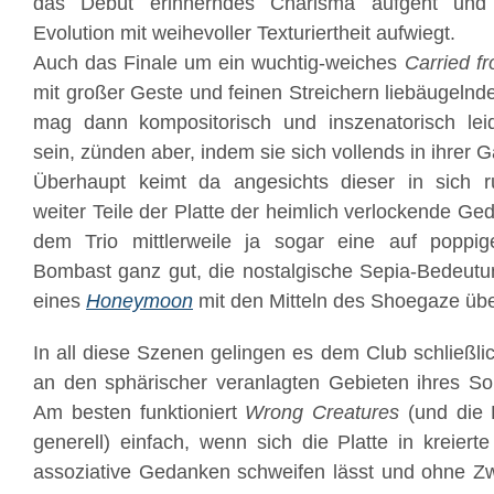
das Debüt erinnerndes Charisma aufgeht und 
Evolution mit weihevoller Texturiertheit aufwiegt.
Auch das Finale um ein wuchtig-weiches
Carried fr
mit großer Geste und feinen Streichern liebäugeln
mag dann kompositorisch und inszenatorisch leidl
sein, zünden aber, indem sie sich vollends in ihrer G
Überhaupt keimt da angesichts dieser in sich 
weiter Teile der Platte der heimlich verlockende Ged
dem Trio mittlerweile ja sogar eine auf poppi
Bombast ganz gut, die nostalgische Sepia-Bedeut
eines
Honeymoon
mit den Mitteln des Shoegaze übe
In all diese Szenen gelingen es dem Club schließlich
an den sphärischer veranlagten Gebieten ihres So
Am besten funktioniert
Wrong Creatures
(und die 
generell) einfach, wenn sich die Platte in kreiert
assoziative Gedanken schweifen lässt und ohne Zw