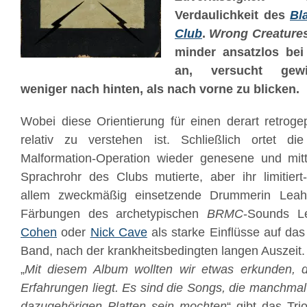
Verdaulichkeit des
Bl
Club
.
Wrong Creature
minder ansatzlos bei
an, versucht gew
weniger nach hinten, als nach vorne zu blicken.
Wobei diese Orientierung für einen derart retroge
relativ zu verstehen ist. Schließlich ortet d
Malformation-Operation wieder genesene und mitt
Sprachrohr des Clubs mutierte, aber ihr limitiert
allem zweckmäßig einsetzende Drummerin Leah
Färbungen des archetypischen
BRMC
-Sounds 
Cohen
oder
Nick Cave
als starke Einflüsse auf das
Band, nach der krankheitsbedingten langen Auszeit.
„
Mit diesem Album wollten wir etwas erkunden, 
Erfahrungen liegt. Es sind die Songs, die manchmal 
dazugehörigen Platten sein mochten
“ gibt das Tri