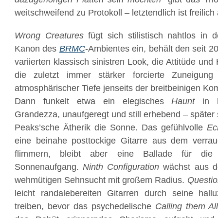
weitschweifend zu Protokoll – letztendlich ist freilich 
Wrong Creatures
fügt sich stilistisch nahtlos in 
Kanon des
BRMC
-Ambientes ein, behält den seit 2
variierten klassisch sinistren Look, die Attitüde und H
die zuletzt immer stärker forcierte Zuneigung
atmosphärischer Tiefe jenseits der breitbeinigen Ko
Dann funkelt etwa ein elegisches
Haunt
in k
Grandezza, unaufgeregt und still erhebend – später s
Peaks’sche Ätherik die Sonne. Das gefühlvolle
Ec
eine beinahe posttockige Gitarre aus dem verrauc
flimmern, bleibt aber eine Ballade für d
Sonnenaufgang.
Ninth Configuration
wächst aus d
wehmütigen Sehnsucht mit großem Radius.
Questio
leicht randalebereiten Gitarren durch seine hall
treiben, bevor das psychedelische
Calling them Al