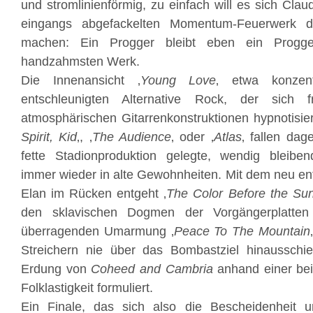
und stromlinienförmig, zu einfach will es sich Cl
eingangs abgefackelten Momentum-Feuerwerk d
machen: Ein Progger bleibt eben ein Progg
handzahmsten Werk.
Die Innenansicht ‚
Young Love
‚ etwa konzent
entschleunigten Alternative Rock, der sich 
atmosphärischen Gitarrenkonstruktionen hypnotisier
Spirit, Kid
‚, ‚
The Audience
‚ oder ‚
Atlas
‚ fallen dag
fette Stadionproduktion gelegte, wendig bleibe
immer wieder in alte Gewohnheiten. Mit dem neu ent
Elan im Rücken entgeht ‚
The Color Before the Su
den sklavischen Dogmen der Vorgängerplatte
überragenden Umarmung ‚
Peace To The Mountain
Streichern nie über das Bombastziel hinausschi
Erdung von
Coheed and Cambria
anhand einer bei
Folklastigkeit formuliert.
Ein Finale, das sich also die Bescheidenheit 