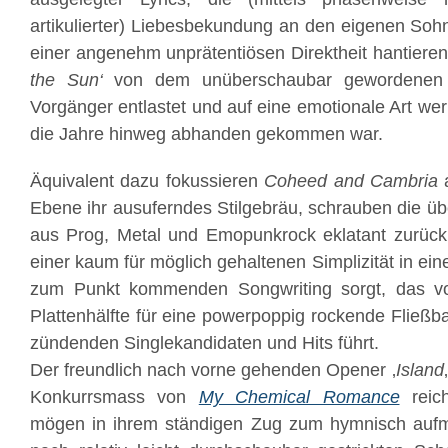
artikulierter) Liebesbekundung an den eigenen Sohn
einer angenehm unprätentiösen Direktheit hantieren
the Sun‘
von dem unüberschaubar gewordenen St
Vorgänger entlastet und auf eine emotionale Art we
die Jahre hinweg abhanden gekommen war.
Äquivalent dazu fokussieren
Coheed and Cambria
a
Ebene ihr ausuferndes Stilgebräu, schrauben die 
aus Prog, Metal und Emopunkrock eklatant zurüc
einer kaum für möglich gehaltenen Simplizität in ei
zum Punkt kommenden Songwriting sorgt, das vo
Plattenhälfte für eine powerpoppig rockende Fließb
zündenden Singlekandidaten und Hits führt.
Der freundlich nach vorne gehenden Opener ‚
Island
Konkurrsmass von
My Chemical Romance
reic
mögen in ihrem ständigen Zug zum hymnisch aufma