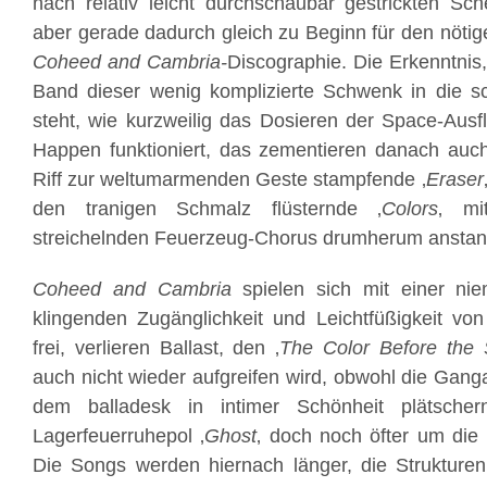
nach relativ leicht durchschaubar gestrickten Sc
aber gerade dadurch gleich zu Beginn für den nötig
Coheed and Cambria-
Discographie. Die Erkenntnis
Band dieser wenig komplizierte Schwenk in die s
steht, wie kurzweilig das Dosieren der Space-Ausfl
Happen funktioniert, das zementieren danach auc
Riff zur weltumarmenden Geste stampfende ‚
Eraser
den tranigen Schmalz flüsternde ‚
Colors
‚ mi
streichelnden Feuerzeug-Chorus drumherum anstan
Coheed and Cambria
spielen sich mit einer nie
klingenden Zugänglichkeit und Leichtfüßigkeit von
frei, verlieren Ballast, den ‚
The Color Before the
auch nicht wieder aufgreifen wird, obwohl die Ganga
dem balladesk in intimer Schönheit plätschern
Lagerfeuerruhepol ‚
Ghost
‚ doch noch öfter um die 
Die Songs werden hiernach länger, die Strukturen