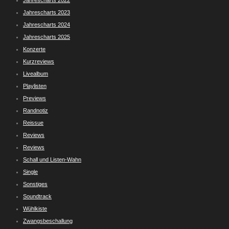
Jahrescharts 2022
Jahrescharts 2023
Jahrescharts 2024
Jahrescharts 2025
Konzerte
Kurzreviews
Livealbum
Playlisten
Previews
Randnotiz
Reissue
Reviews
Reviews
Schall und Listen-Wahn
Single
Sonstiges
Soundtrack
Wühlkiste
Zwangsbeschallung