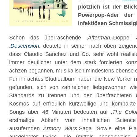
plötzlich ist der Blic
Powerpop-Ader der 
infektiösen Schmissigk
Schon das überraschende ‚
Afterman
‚-Doppel 
‚
Descension
‚ deutete in seiner nach oben zeigen
dass Claudio Sanchez und Co. sehr wohl realisie
immer deutlicher unter dem stark forcierten kon
ächzen begannen, musikalisch mindestens ebenso ekl
Für ihr achtes Studioalbum haben die New Yorker n
gefunden, sich von zahlreichen liebgewonnen wi
Standards zu trennen und den überfrachteten
Kosmos auf erfreulich kurzweilige und kompakte 
Songs über 46 Minuten bedeuten auf ‚
The Colo
erstmalige Abkehr vom inhaltlichen Science 
ausufernden
Armory Wars
-Saga. Sowie eine Plat
ausgelegter Lyrics, die (mittels phasenweise 