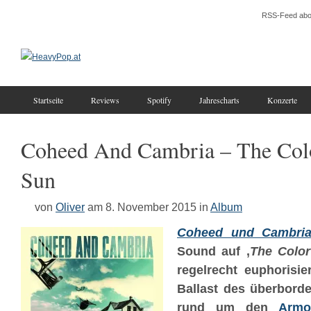
RSS-Feed abo
Startseite
Reviews
Spotify
Jahrescharts
Konzerte
Coheed And Cambria – The Colo
Sun
von
Oliver
am 8. November 2015
in
Album
Coheed und Cambri
Sound auf ‚
The Color
regelrecht euphorisie
Ballast des überbord
rund um den
Armo