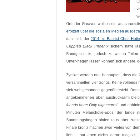
O
v
w
Gründer Greaves wollte sein anachronisti
erbittert über die sozialen Medien ausgetr
dass sich der
2014 mit Bassist Chris Hei
Crippled Black Phoenix
sichern hatte las
Bandgeschicke jedoch zu weiten Teilen
Unterkriegen lassen können sich andere, d
Zyniker werden nun behaupten, dass die G
versammelten vier Songs. Keine vollends h
sich wohlgesonnen gegenübersteht. Denn
angekommenen aber ausdrucksarm bleibe
friends here/ Only nightmares
“ und dahinte
Minuten Melancholie-Epos, der lange n
Spannungsbogen hinten raus aber zumin
Finale krönt) machen zwar vieles von dem
liebt – nur eben nichts derart magisch, 