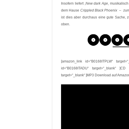
Insofern liefert ‚
New dark Age
‚ musikalisc
dem Hause
Crippled
Black
Phoenix
– zum 
ist dies aber durchaus eine gute Sache, 
oben.
[amazon_link id=“B0168ITPLW“ target=
id=“B0168ITADU“ target=“_blank“ ]CD
target=“_blank“ ]MP3 Download auf Amazo