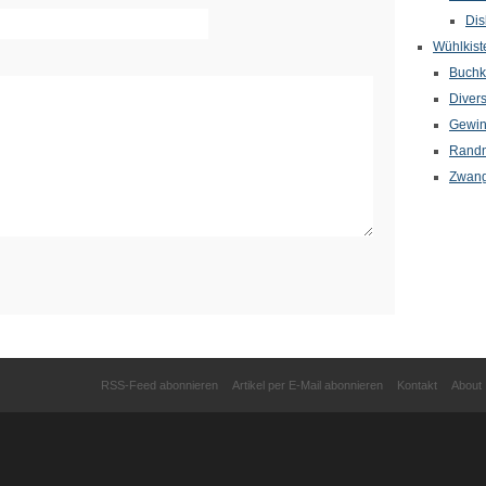
Dis
Wühlkist
Buchkr
Diver
Gewin
Randn
Zwang
RSS-Feed abonnieren
Artikel per E-Mail abonnieren
Kontakt
About