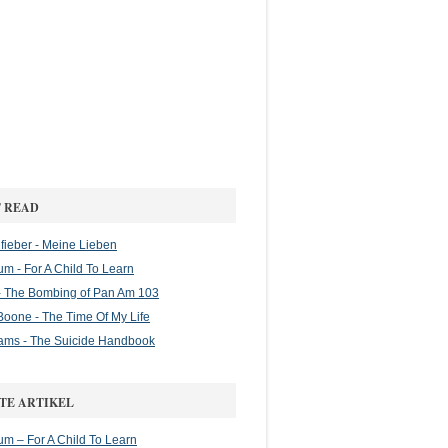
 READ
ieber - Meine Lieben
m - For A Child To Learn
 The Bombing of Pan Am 103
oone - The Time Of My Life
ams - The Suicide Handbook
TE ARTIKEL
m – For A Child To Learn