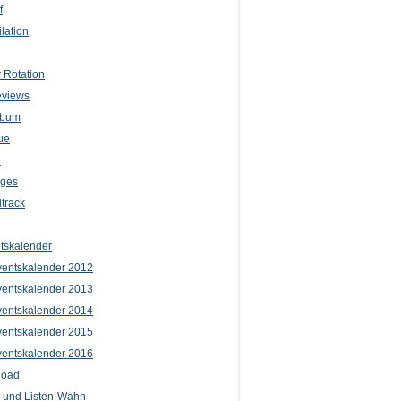
f
lation
 Rotation
eviews
lbum
ue
e
iges
track
tskalender
entskalender 2012
entskalender 2013
entskalender 2014
entskalender 2015
entskalender 2016
load
l und Listen-Wahn