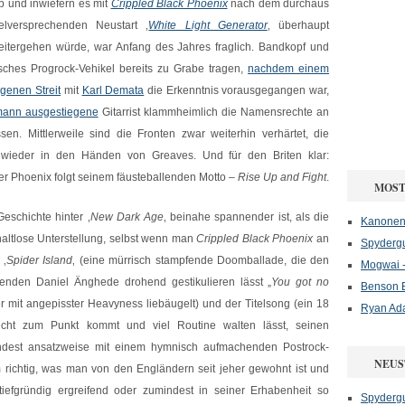
b und inwiefern es mit
Crippled Black Phoenix
nach dem durchaus
ielversprechenden Neustart ‚
White Light Generator
‚ überhaupt
eitergehen würde, war Anfang des Jahres fraglich. Bandkopf und
sches Progrock-Vehikel bereits zu Grabe tragen,
nachdem einem
agenen Streit
mit
Karl Demata
die Erkenntnis vorausgegangen war,
lmann ausgestiegene
Gitarrist klammheimlich die Namensrechte an
sen. Mittlerweile sind die Fronten zwar weiterhin verhärtet, die
 wieder in den Händen von Greaves. Und für den Briten klar:
er Phoenix folgt seinem fäusteballenden Motto –
Rise Up and Fight
.
MOST
eschichte hinter ‚
New Dark Age
‚ beinahe spannender ist, als die
Kanonenf
altlose Unterstellung, selbst wenn man
Crippled Black Phoenix
an
Spydergu
 ‚
Spider Island
‚ (eine mürrisch stampfende Doomballade, die den
Mogwai -
nden Daniel Änghede drohend gestikulieren lässt „
You got no
Benson B
r mit angepisster Heavyness liebäugelt) und der Titelsong (ein 18
Ryan Ad
icht zum Punkt kommt und viel Routine walten lässt, seinen
dest ansatzweise mit einem hymnisch aufmachenden Postrock-
NEUS
 richtig, was man von den Engländern seit jeher gewohnt ist und
tiefgründig ergreifend oder zumindest in seiner Erhabenheit so
Spydergu