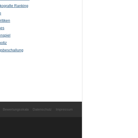
kografie Ranking
e
itiken
ses
nspiel
otiz
sbeschallung
Bewertungsskala
Datenschutz
Impressum