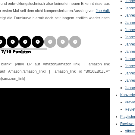
Jahre
h und entwicklungstechnisch also keinerlei neuen Erkenntnisse aus
Jahre
ersten Mal seit dem nicht kompensierbaren Ausstieg von
Joe Volk
Jahre
zeigt die Formkurve hiermit doch seit langem endlich wieder nach
Jahre
Jahre
Jahre
Jahre
Jahre
Jahre
“_blank“ ]Vinyl LP auf Amazon[/amazon_link] | [amazon_link
Jahre
 auf Amazon[/amazon_link] | [amazon_link id=“B016EB0ZLM“
Jahre
n[/amazon_link]
Jahre
Jahre
Konzerte
Previ
Revie
Playliste
Reviews
Albu