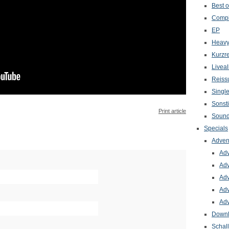
Best o
Compi
EP
Heavy
Kurzr
Livea
Reiss
Singl
Sonst
Print article
Sound
Specials
Adven
Adv
Adv
Adv
Adv
Adv
Down
Schal