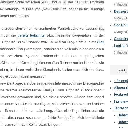
Bandgeschichte zwischen 2006 und 2010 der Fall war. Trotzdem
6. August
ackkatalogs, im Falle von ‚
New Dark Age
‚ sogar mehr: Derartige
Benson B
wieder anstandslos.
5. August
See No E
ne zugunsten einer konzentrierten Wurzelsuche verlassend (ja,
4. August
dennoch die
bereits bekannte
, abschließende Kooperation mit der
Shearlin
ch
Crippled Black Phoenix
zwei 19 Minüter lang nicht nur vor
Pink
Look at 
hildhood’s End
‚) verneigen, sondern sich vollends in den endlosen
3. August
und zwischen eigenen Trademarks und den ursprünglichen
e Gilmour und Co. eine gleichermaßen Referenzen bedienende wie
liefern, in deren weite Jam-Klanglandschaften man sich durchaus
KATE
Floyd
covern, dann genau so.
…in engl
New Dark Age
‚ als überzeugendes Intermezzo in die Discographie
Allgemei
eine relative Ansichtssache. Und ja: Dass
Crippled Black Phoenix
Featured
Coverband geworden sind, als sie es schaffen würden dem längst
Interview
non neue Aspekte hinzuzufügen, schmeichelt Greaves und seiner
Jahresch
se Tatsache hört man als Langzeitfan allerdings lieber auf die
Jahre
in der das enger zusammengerückte Bandgefüge sich in etablierte
Jahre
 ohne zu sehr nach Reißbrett zu klingen.