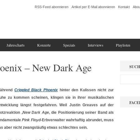
RSS-Feed abonnieren
Artikel per E-Mail abonnieren
Kontakt
Abou
Jahrescharts
Konzerte
Specials
Interviews
Playlisten
hoenix – New Dark Age
SUCH
ährend
Crippled Black Phoenix
hinter den Kulissen nicht zur
uhe zu kommen scheinen, klingen sie in ihrer musikalischen
FACE
ntwicklung längst festgefahren. Weil Justin Greaves auf der
otzreaktion ‚
New Dark Age
‚ die Positionierung seiner Band als
undamentale
Pink Floyd
-Erbverwalter wahrhaftig abrundet, muss
as aber nicht zwangsläufig etwas schlechtes sein.