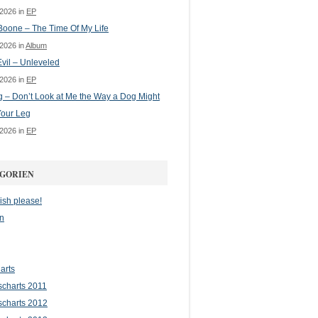
 2026 in
EP
oone – The Time Of My Life
 2026 in
Album
vil – Unleveled
 2026 in
EP
g – Don’t Look at Me the Way a Dog Might
Your Leg
 2026 in
EP
GORIEN
ish please!
n
arts
scharts 2011
scharts 2012