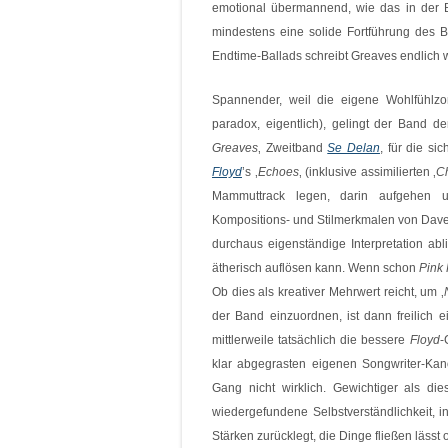
emotional übermannend, wie das in der 
mindestens eine solide Fortführung des B
Endtime-Ballads schreibt Greaves endlich 
Spannender, weil die eigene Wohlfühlzo
paradox, eigentlich), gelingt der Band 
Greaves
‚ Zweitband
Se Delan
, für die si
Floyd
’s ‚
Echoes
‚ (inklusive assimilierten ‚
C
Mammuttrack legen, darin aufgehen 
Kompositions- und Stilmerkmalen von Dav
durchaus eigenständige Interpretation ab
ätherisch auflösen kann. Wenn schon
Pink 
Ob dies als kreativer Mehrwert reicht, um ‚
der Band einzuordnen, ist dann freilich 
mittlerweile tatsächlich die bessere
Floyd
-
klar abgegrasten eigenen Songwriter-Ka
Gang nicht wirklich. Gewichtiger als die
wiedergefundene Selbstverständlichkeit, 
Stärken zurücklegt, die Dinge fließen lässt