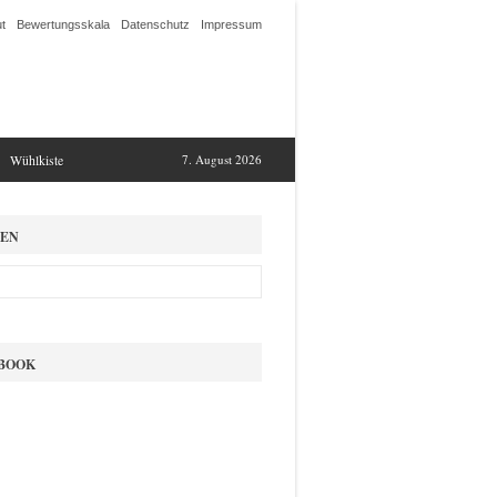
t
Bewertungsskala
Datenschutz
Impressum
Wühlkiste
7. August 2026
EN
BOOK