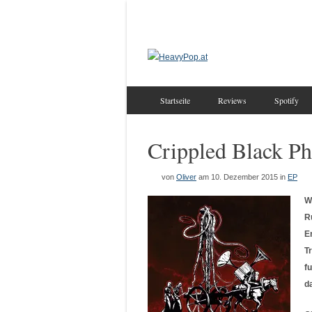
Startseite
Reviews
Spotify
Crippled Black P
von
Oliver
am 10. Dezember 2015
in
EP
W
R
E
Tr
f
d