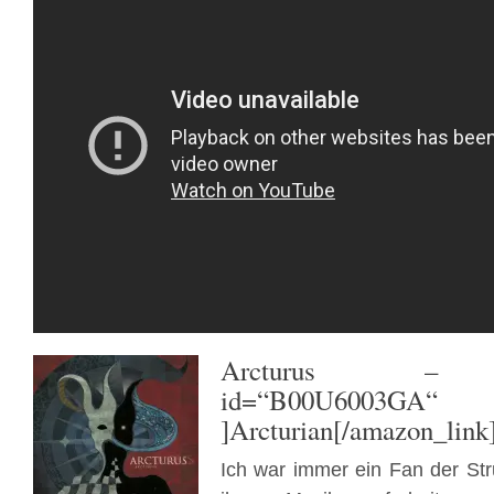
Arcturus
– [ama
id=“B00U6003GA“ t
]Arcturian[/amazon_link
Ich war immer ein Fan der St