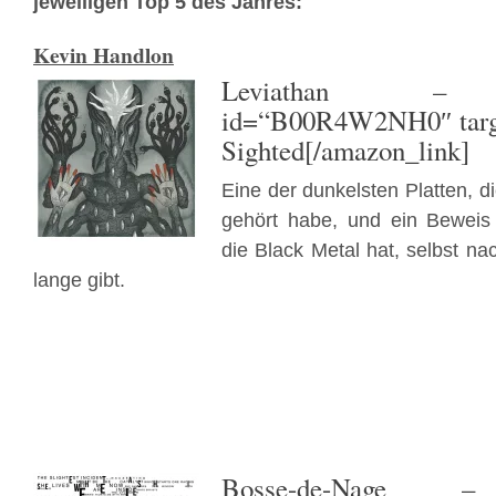
jeweiligen Top 5 des Jahres:
Kevin Handlon
Leviathan
– [ama
id=“B00R4W2NH0″ targe
Sighted[/amazon_link]
Eine der dunkelsten Platten, 
gehört habe, und ein Beweis 
die Black Metal hat, selbst n
lange gibt.
Bosse-de-Nage
– [a