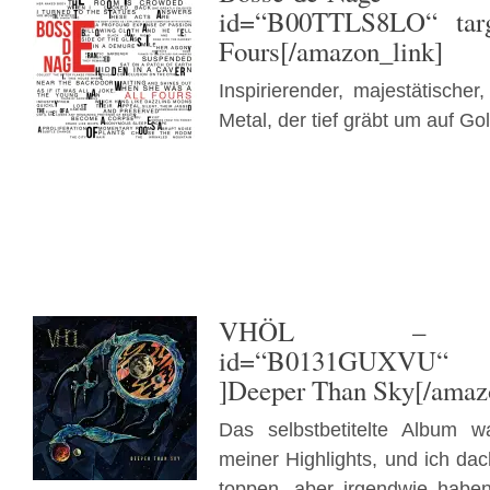
id=“B00TTLS8LO“ targ
Fours[/amazon_link]
Inspirierender, majestätischer
Metal, der tief gräbt um auf Go
VHÖL
– [ama
id=“B0131GUXVU“ t
]Deeper Than Sky[/amaz
Das selbstbetitelte Album 
meiner Highlights, und ich da
toppen, aber irgendwie haben