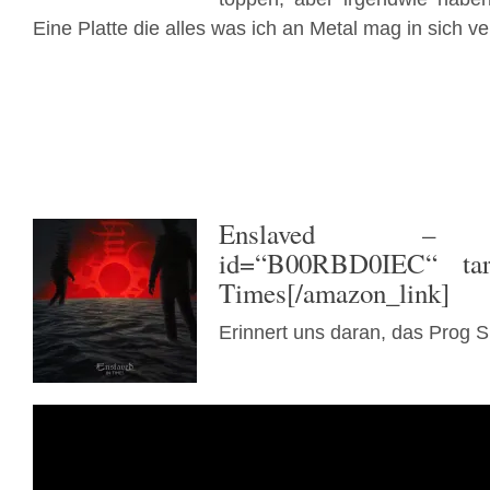
Eine Platte die alles was ich an Metal mag in sich ve
Enslaved
– [ama
id=“B00RBD0IEC“ targ
Times[/amazon_link]
Erinnert uns daran, das Prog