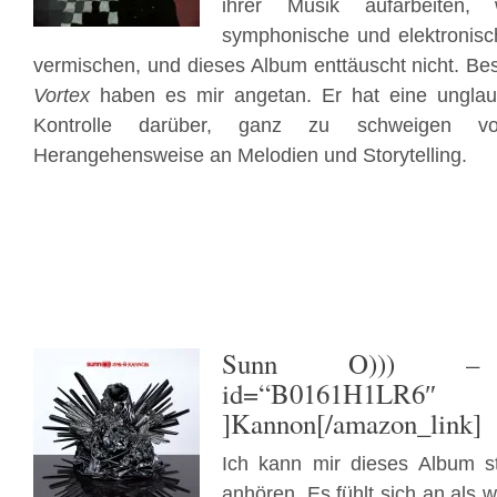
ihrer Musik aufarbeiten, 
symphonische und elektronisc
vermischen, und dieses Album enttäuscht nicht. Be
Vortex
haben es mir angetan. Er hat eine unglau
Kontrolle darüber, ganz zu schweigen vo
Herangehensweise an Melodien und Storytelling.
Sunn O)))
– [a
id=“B0161H1LR6″ t
]Kannon[/amazon_link]
Ich kann mir dieses Album s
anhören. Es fühlt sich an als w