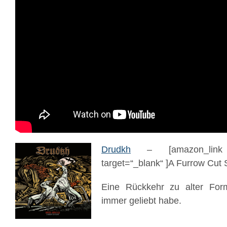
Drudkh
– [amazon_link 
target=“_blank“ ]A Furrow Cut 
Eine Rückkehr zu alter For
immer geliebt habe.