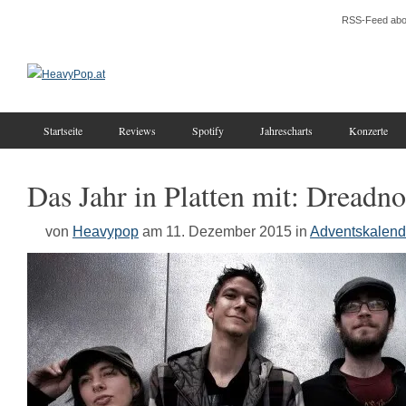
RSS-Feed abo
Startseite
Reviews
Spotify
Jahrescharts
Konzerte
Das Jahr in Platten mit: Dreadn
von
Heavypop
am 11. Dezember 2015
in
Adventskalend