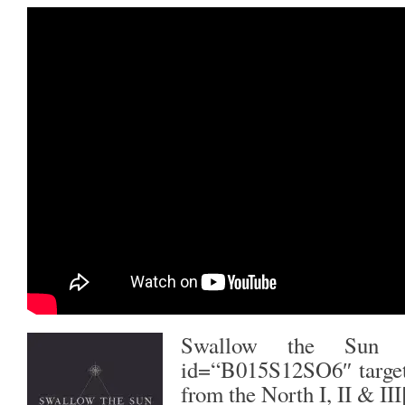
Swallow the Sun
–
id=“B015S12SO6″ targe
from the North I, II & II