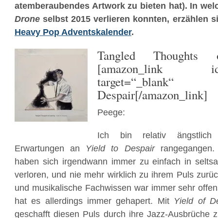
atemberaubendes Artwork zu bieten hat). In wel
Drone
selbst 2015 verlieren konnten, erzählen s
Heavy Pop Adventskalender
.
Tangled Thoughts 
[amazon_link id=
target=“_blank
Despair[/amazon_link]
Peege:
Ich bin relativ ängstlic
Erwartungen an
Yield to Despair
rangegangen.
haben sich irgendwann immer zu einfach in selt
verloren, und nie mehr wirklich zu ihrem Puls zurü
und musikalische Fachwissen war immer sehr offensi
hat es allerdings immer gehapert. Mit
Yield of D
geschafft diesen Puls durch ihre Jazz-Ausbrüche zu