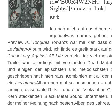
id=“B00R4W2NH0″ targe
Sighted[/amazon_link]
Karl:
Ich hab mich auf das Album s
irgendetwas daraus gehört
Preview
All Tongues Towards
war mir klar, dass da
Leviathan
-Album wird. Ich finde es greift stark au
Conspiracy Against All Life
zurück, der viel massi
Traitor war, allerdings mit verstärkten Death-Meta
und einigen der epischsten und melodischsten 
geschrieben hat hinten raus. Kombiniert mit all den 
ein
Leviathan
-Album nun mal so ausmachen – unhe
lärmige, dissonante Riffs – und einer Vielzahl an G
Kern steckenden Black-Metal-Sound untermalen, i
der meiner Meinung nach besten Alben des Jahres.