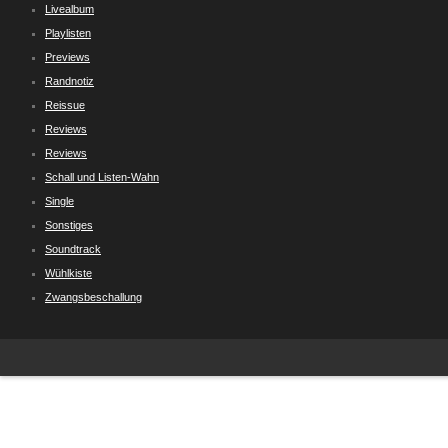
Livealbum
Playlisten
Previews
Randnotiz
Reissue
Reviews
Reviews
Schall und Listen-Wahn
Single
Sonstiges
Soundtrack
Wühlkiste
Zwangsbeschallung