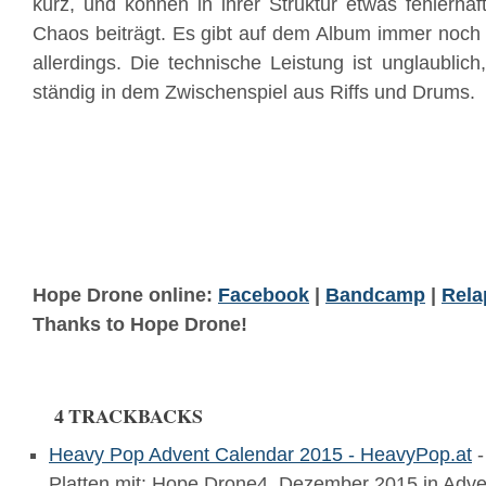
kurz, und können in ihrer Struktur etwas fehlerha
Chaos beiträgt. Es gibt auf dem Album immer noch M
allerdings. Die technische Leistung ist unglaublich
ständig in dem Zwischenspiel aus Riffs und Drums.
Hope Drone online:
Facebook
|
Bandcamp
|
Rela
Thanks to Hope Drone!
4 TRACKBACKS
Heavy Pop Advent Calendar 2015 - HeavyPop.at
-
Platten mit: Hope Drone4. Dezember 2015 in Adv