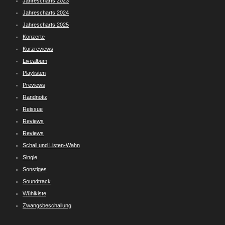
Jahrescharts 2023
Jahrescharts 2024
Jahrescharts 2025
Konzerte
Kurzreviews
Livealbum
Playlisten
Previews
Randnotiz
Reissue
Reviews
Reviews
Schall und Listen-Wahn
Single
Sonstiges
Soundtrack
Wühlkiste
Zwangsbeschallung