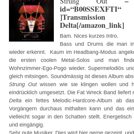
– [a
Strung Out
id=“B00SSEXFTI“ t
]Transmiss
Delta[/amazon_link]
Bam. Nices kurzes Intro.
Bass und Drums die man in
wieder erkennt. Kaum im Headbang-Modus angeko
die ersten coolen Metal-Solos und man finde
Wohnzimmer-Ego-Pogo wieder. Supermelodiös und
gleich mitsingen. Soundmässig ist dieses Album abso
Strung Out
wissen wie sie klingen wollen und
eindrücklich umgesetzt. Die Fat Wreck Band liefert
Delta
ein fettes Melodic-Hardcore-Album ab das
Vorgängern durchaus mithalten kann und das ei
vielleicht sogar in den Schatten stellt. Energetisch
und eingängig.
Sehr gute Musiker. Dies wird hier gerne gezeigt, und