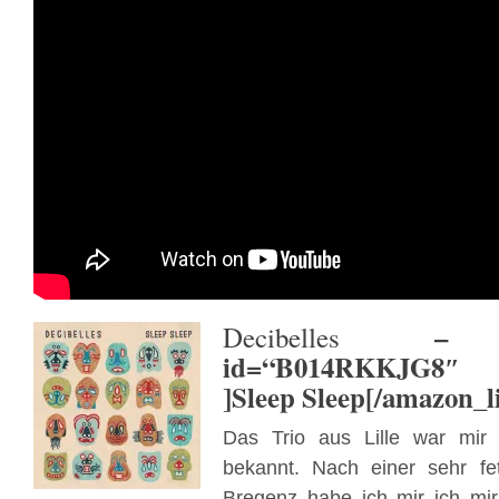
– [ama
Decibelles
id=“B014RKKJG8″ t
]Sleep Sleep[/amazon_l
Das Trio aus Lille war mir 
bekannt. Nach einer sehr fe
Bregenz habe ich mir ich mi