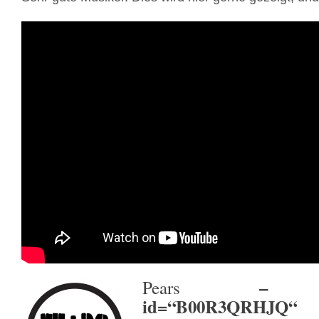
– [amaz
Pears
id=“B00R3QRHJQ“ t