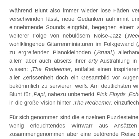
Während Blunt also immer wieder lose Fäden ver
verschwinden lässt, neue Gedanken aufnimmt und
einnehmende Sounds eingräbt, begegnen einem a
weiterer Folge von nebulösem Noise-Jazz (‚
Nee
wohlklingende Gitarrenminiaturen im Folkgewand (
zu ergreifenden Pianokleinoden (‚
Brutal
‚) allerha
allem aber auch abseits ihrer
arty
Austrahlung in
wissen: ‚
The Redeemer
‚ entfaltet einen inspirier
aller Zerissenheit doch ein Gesamtbild vor Auge
bekömmlich zu servieren weiß. Am deutlichsten wir
Blunt für ‚
Papi
‚ nahezu unbemerkt
Pink
Floyds
‚
Ech
in die große Vision hinter ‚
The Redeemer
‚ einzuflec
Für sich genommen sind die einzelnen Puzzlesteine 
wenig erleuchtendes Wirrwarr aus Ansätzen 
zusammengenommen aber eine betörende Reise du