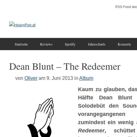
RSS-Feed abo
Startseite
Reviews
Spotify
Jahrescharts
Konzerte
Dean Blunt – The Redeemer
von
Oliver
am 9. Juni 2013
in
Album
Kaum zu glauben, da
Hälfte Dean Blunt f
Solodebüt den Sound
vorangegangenen V
zumindest ein wenig 
Redeemer
‚ schütte