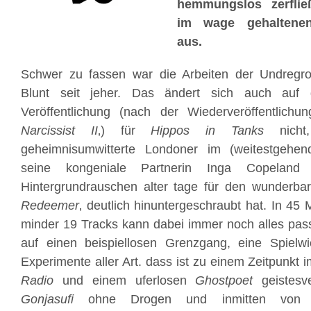
hemmungslos zerflie
im wage gehaltenen
aus.
Schwer zu fassen war die Arbeiten der Undregr
Blunt seit jeher. Das ändert sich auch auf 
Veröffentlichung (nach der Wiederveröffentlichu
Narcissist II
‚) für
Hippos in Tanks
nicht
geheimnisumwitterte Londoner im (weitestgehen
seine kongeniale Partnerin Inga Copeland 
Hintergrundrauschen alter tage für den wunderba
Redeemer
‚ deutlich hinuntergeschraubt hat. In 45
minder 19 Tracks kann dabei immer noch alles pass
auf einen beispiellosen Grenzgang, eine Spielwi
Experimente aller Art. dass ist zu einem Zeitpunkt 
Radio
und einem uferlosen
Ghostpoet
geistesv
Gonjasufi
ohne Drogen und inmitten von na