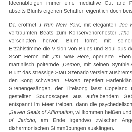
Ideenabfolgen immer eine mediative Cut and Pa
abseits Blunts eigenen Schaffen eigentlich doch beis
Da eröffnet ‚
I Run New York
‚ mit eleganten
Joe H
verträumten Beats zum Konservenorchester ‚
The 
verschlafen hervor. Blunt formt mit seiner
Erzählstimme die Vision von Blues und Soul aus d
Scott Heron mit ‚
I’m New Here
‚ operierte. Ebe
martialisch polternde ‚
Demon
‚ mit seinen Synthie
Blunt das stressige Stau-Szenario versiert ausbremst
den Song schweben. ‚
Flaxen
‚ repetiert Harfenklä
Sirenengesängen, der Titelsong lässt Copeland 
gestellten Soundscapes aus aufreibendem Geb
entspannt im Meer treiben, dann die psychedelisch
‚
Seven Seals of Affirmation
‚ willkommen heißen und 
of Jericho
‚ am Ende irgendwo zwischen Ange
disharmonischen Stimmübungen ausklingen.