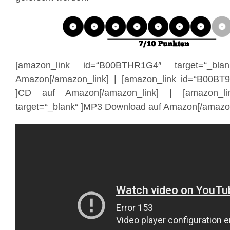
[amazon_link id=“B00BTHR1G4″ target=“_bl
Amazon[/amazon_link] | [amazon_link id=“B00BT9
]CD auf Amazon[/amazon_link] | [amazon_li
target=“_blank“ ]MP3 Download auf Amazon[/amazon