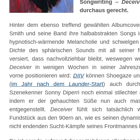
Songwriting –
Deceiv
durchaus gerecht.
Hinter dem ebenso treffend gewählten Albumcov
Smith und seine Band ihre halbabstrakten Songs 
hypnotisch-wärmende Melancholie und schwelgen 
Dichte des sphärischen Sounds mit all seiner fu
versiert, dass nachvollziehbar bleibt, weswegen 
Deceiver
in wenigen Wochen in seiner Jahresz
vorne positionieren wird:
DIIV
können Shoegaze un
(
im Jahr nach dem
Launder
-Start
) auch durch
Szenekenner Sonny Diperri noch einmal stilechter a
indem er der gehauchten Süße nun auch mass
entgegenstellt.
Deceiver
fühlt sich tatsächlich 
Fundstück aus den 90ern an, wie es seinen dynami
nicht endenden Sucht-Kämpfe seines Frontmannes l