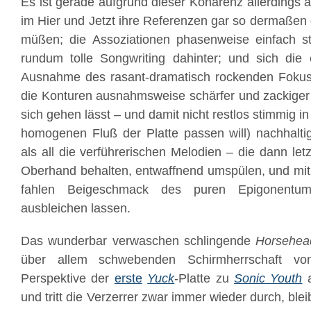
Es ist gerade aufgrund dieser Kohärenz allerdings
im Hier und Jetzt ihre Referenzen gar so dermaßen 
müßen; die Assoziationen phasenweise einfach stä
rundum tolle Songwriting dahinter; und sich die 
Ausnahme des rasant-dramatisch rockenden Foku
die Konturen ausnahmsweise schärfer und zackiger
sich gehen lässt – und damit nicht restlos stimmig in
homogenen Fluß der Platte passen will) nachhaltig
als all die verführerischen Melodien – die dann let
Oberhand behalten, entwaffnend umspülen, und mi
fahlen Beigeschmack des puren Epigonentum
ausbleichen lassen.
Das wunderbar verwaschen schlingende
Horsehea
über allem schwebenden Schirmherrschaft 
Perspektive der
erste
Yuck
-Platte zu
Sonic Youth
a
und tritt die Verzerrer zwar immer wieder durch, ble