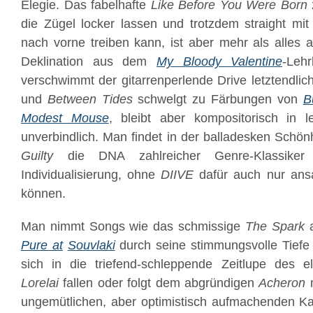
Elegie. Das fabelhafte
Like Before You Were Born
die Zügel locker lassen und trotzdem straight mi
nach vorne treiben kann, ist aber mehr als alles
Deklination aus dem
My Bloody Valentine
-Leh
verschwimmt der gitarrenperlende Drive letztendlic
und
Between Tides
schwelgt zu Färbungen von
Bu
Modest Mouse
, bleibt aber kompositorisch in 
unverbindlich. Man findet in der balladesken Schön
Guilty
die DNA zahlreicher Genre-Klassiker
Individualisierung, ohne
DIIVE
dafür auch nur ans
können.
Man nimmt Songs wie das schmissige
The Spark
Pure at
Souvlaki
durch seine stimmungsvolle Tiefe 
sich in die triefend-schleppende Zeitlupe des e
Lorelai
fallen oder folgt dem abgründigen
Acheron
m
ungemütlichen, aber optimistisch aufmachenden 