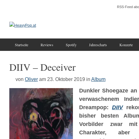
RSS-Feed abo
Startseite
Reviews
Spotify
Jahrescharts
Konzerte
DIIV – Deceiver
von
Oliver
am 23. Oktober 2019
in
Album
Dunkler Shoegaze an d
verwaschenem Indie
Dreampop:
DIIV
rekon
bisher besten Albu
Vorbilder zwar mit
Charakter, aber