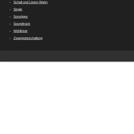
Schall und Listen-Wahn
Single
Sonstiges
Soundtrack
Wühlkiste
Zwangsbeschallung